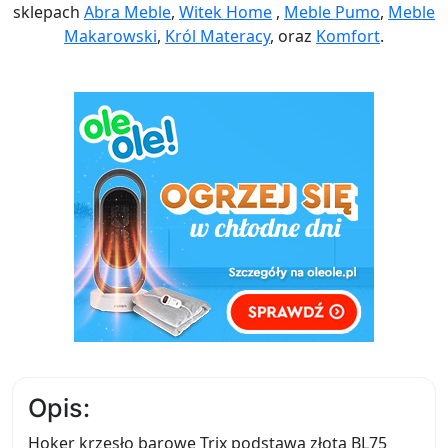
sklepach
Abra Meble
,
Witek Home
,
Meble Pumo
,
Meble
Makarowski
,
Król Materacy
, oraz
Komfort
.
Opis:
Hoker krzesło barowe Trix podstawa złota BL75