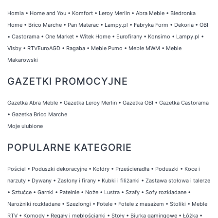
Homla
•
Home and You
•
Komfort
•
Leroy Merlin
•
Abra Meble
•
Biedronka
Home
•
Brico Marche
•
Pan Materac
•
Lampy.pl
•
Fabryka Form
•
Dekoria
•
OBI
•
Castorama
•
One Market
•
Witek Home
•
Eurofirany
•
Konsimo
•
Lampy.pl
•
Visby
•
RTVEuroAGD
•
Ragaba
•
Meble Pumo
•
Meble MWM
•
Meble
Makarowski
GAZETKI PROMOCYJNE
Gazetka Abra Meble
•
Gazetka Leroy Merlin
•
Gazetka OBI
•
Gazetka Castorama
•
Gazetka Brico Marche
Moje ulubione
POPULARNE KATEGORIE
Pościel
•
Poduszki dekoracyjne
•
Kołdry
•
Prześcieradła
•
Poduszki
•
Koce i
narzuty
•
Dywany
•
Zasłony i firany
•
Kubki i filiżanki
•
Zastawa stołowa i talerze
•
Sztućce
•
Garnki
•
Patelnie
•
Noże
•
Lustra
•
Szafy
•
Sofy rozkładane
•
Narożniki rozkładane
•
Szezlongi
•
Fotele
•
Fotele z masażem
•
Stoliki
•
Meble
RTV
•
Komody
•
Regały i meblościanki
•
Stoły
•
Biurka gamingowe
•
Łóżka
•