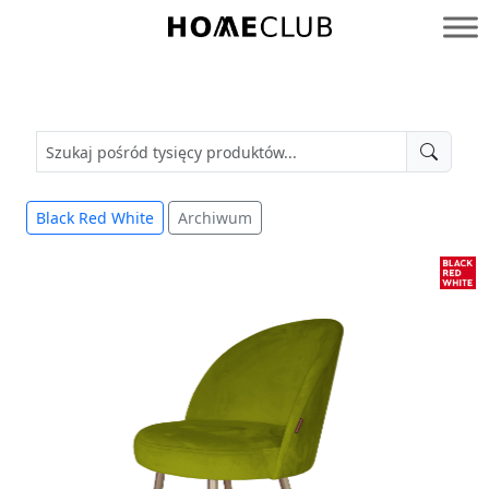
Przejdź
do
Homeclub
treści
Black Red White
Archiwum