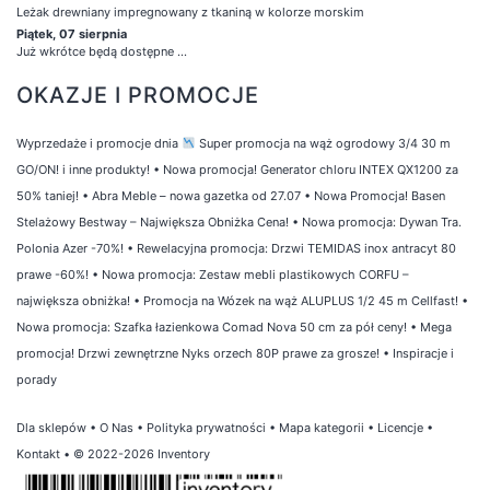
Leżak drewniany impregnowany z tkaniną w kolorze morskim
Piątek, 07 sierpnia
Już wkrótce będą dostępne ...
OKAZJE I PROMOCJE
Wyprzedaże i promocje dnia
Super promocja na wąż ogrodowy 3/4 30 m
GO/ON! i inne produkty!
•
Nowa promocja! Generator chloru INTEX QX1200 za
50% taniej!
•
Abra Meble – nowa gazetka od 27.07
•
Nowa Promocja! Basen
Stelażowy Bestway – Największa Obniżka Cena!
•
Nowa promocja: Dywan Tra.
Polonia Azer -70%!
•
Rewelacyjna promocja: Drzwi TEMIDAS inox antracyt 80
prawe -60%!
•
Nowa promocja: Zestaw mebli plastikowych CORFU –
największa obniżka!
•
Promocja na Wózek na wąż ALUPLUS 1/2 45 m Cellfast!
•
Nowa promocja: Szafka łazienkowa Comad Nova 50 cm za pół ceny!
•
Mega
promocja! Drzwi zewnętrzne Nyks orzech 80P prawe za grosze!
•
Inspiracje i
porady
Dla sklepów
•
O Nas
•
Polityka prywatności
•
Mapa kategorii
•
Licencje
•
Kontakt
• © 2022-2026 Inventory