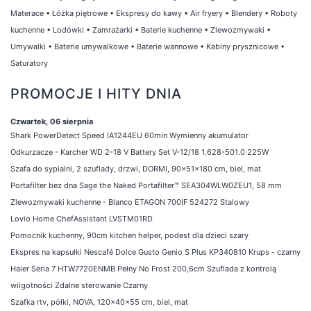
Materace
•
Łóżka piętrowe
•
Ekspresy do kawy
•
Air fryery
•
Blendery
•
Roboty
kuchenne
•
Lodówki
•
Zamrażarki
•
Baterie kuchenne
•
Zlewozmywaki
•
Umywalki
•
Baterie umywalkowe
•
Baterie wannowe
•
Kabiny prysznicowe
•
Saturatory
PROMOCJE I HITY DNIA
Czwartek, 06 sierpnia
Shark PowerDetect Speed IA1244EU 60min Wymienny akumulator
Odkurzacze - Karcher WD 2-18 V Battery Set V-12/18 1.628-501.0 225W
Szafa do sypialni, 2 szuflady, drzwi, DORMI, 90x51x180 cm, biel, mat
Portafilter bez dna Sage the Naked Portafilter™ SEA304WLW0ZEU1, 58 mm
Zlewozmywaki kuchenne - Blanco ETAGON 700IF 524272 Stalowy
Lovio Home ChefAssistant LVSTM01RD
Pomocnik kuchenny, 90cm kitchen helper, podest dla dzieci szary
Ekspres na kapsułki Nescafé Dolce Gusto Genio S Plus KP340810 Krups - czarny
Haier Seria 7 HTW7720ENMB Pełny No Frost 200,6cm Szuflada z kontrolą
wilgotności Zdalne sterowanie Czarny
Szafka rtv, półki, NOVA, 120x40x55 cm, biel, mat