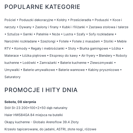
POPULARNE KATEGORIE
Pościel
•
Poduszki dekoracyjne
•
Kołdry
•
Prześcieradła
•
Poduszki
•
Koce i
narzuty
•
Dywany
•
Zasłony i firany
•
Kubki i filiżanki
•
Zastawa stołowa i talerze
•
Sztućce
•
Garnki
•
Patelnie
•
Noże
•
Lustra
•
Szafy
•
Sofy rozkładane
•
Narożniki rozkładane
•
Szezlongi
•
Fotele
•
Fotele z masażem
•
Stoliki
•
Meble
RTV
•
Komody
•
Regały i meblościanki
•
Stoły
•
Biurka gamingowe
•
Łóżka
•
Materace
•
Łóżka piętrowe
•
Ekspresy do kawy
•
Air fryery
•
Blendery
•
Roboty
kuchenne
•
Lodówki
•
Zamrażarki
•
Baterie kuchenne
•
Zlewozmywaki
•
Umywalki
•
Baterie umywalkowe
•
Baterie wannowe
•
Kabiny prysznicowe
•
Saturatory
PROMOCJE I HITY DNIA
Sobota, 08 sierpnia
Stół St-23 200x100+2x50 dąb naturalny
Haier HWS84GA 84 miejsca na butelki
Okapy kuchenne - Globalo Arenoflow 39.4 Złoty
Krzesło tapicerowane, do jadalni, ASTRI, złote nogi, różowe