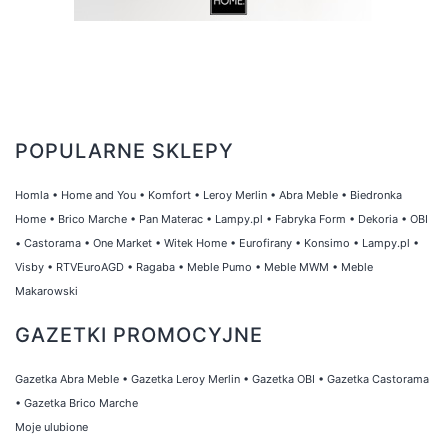
POPULARNE SKLEPY
Homla
•
Home and You
•
Komfort
•
Leroy Merlin
•
Abra Meble
•
Biedronka
Home
•
Brico Marche
•
Pan Materac
•
Lampy.pl
•
Fabryka Form
•
Dekoria
•
OBI
•
Castorama
•
One Market
•
Witek Home
•
Eurofirany
•
Konsimo
•
Lampy.pl
•
Visby
•
RTVEuroAGD
•
Ragaba
•
Meble Pumo
•
Meble MWM
•
Meble
Makarowski
GAZETKI PROMOCYJNE
Gazetka Abra Meble
•
Gazetka Leroy Merlin
•
Gazetka OBI
•
Gazetka Castorama
•
Gazetka Brico Marche
Moje ulubione