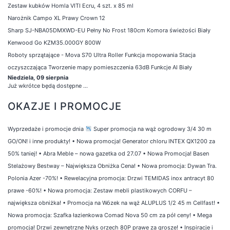
Zestaw kubków Homla VITI Ecru, 4 szt. x 85 ml
Narożnik Campo XL Prawy Crown 12
Sharp SJ-NBA05DMXWD-EU Pełny No Frost 180cm Komora świeżości Biały
Kenwood Go KZM35.000GY 800W
Roboty sprzątające - Mova S70 Ultra Roller Funkcja mopowania Stacja
oczyszczająca Tworzenie mapy pomieszczenia 63dB Funkcje AI Biały
Niedziela, 09 sierpnia
Już wkrótce będą dostępne ...
OKAZJE I PROMOCJE
Wyprzedaże i promocje dnia
Super promocja na wąż ogrodowy 3/4 30 m
GO/ON! i inne produkty!
•
Nowa promocja! Generator chloru INTEX QX1200 za
50% taniej!
•
Abra Meble – nowa gazetka od 27.07
•
Nowa Promocja! Basen
Stelażowy Bestway – Największa Obniżka Cena!
•
Nowa promocja: Dywan Tra.
Polonia Azer -70%!
•
Rewelacyjna promocja: Drzwi TEMIDAS inox antracyt 80
prawe -60%!
•
Nowa promocja: Zestaw mebli plastikowych CORFU –
największa obniżka!
•
Promocja na Wózek na wąż ALUPLUS 1/2 45 m Cellfast!
•
Nowa promocja: Szafka łazienkowa Comad Nova 50 cm za pół ceny!
•
Mega
promocja! Drzwi zewnętrzne Nyks orzech 80P prawe za grosze!
•
Inspiracje i