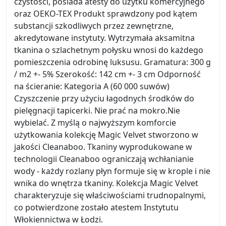
czystości, posiada atesty do użytku komercyjnego
oraz OEKO-TEX Produkt sprawdzony pod kątem
substancji szkodliwych przez zewnętrzne,
akredytowane instytuty. Wytrzymała aksamitna
tkanina o szlachetnym połysku wnosi do każdego
pomieszczenia odrobinę luksusu. Gramatura: 300 g
/ m2 +- 5% Szerokość: 142 cm +- 3 cm Odporność
na ścieranie: Kategoria A (60 000 suwów)
Czyszczenie przy użyciu łagodnych środków do
pielęgnacji tapicerki. Nie prać na mokro.Nie
wybielać. Z myślą o najwyższym komforcie
użytkowania kolekcję Magic Velvet stworzono w
jakości Cleanaboo. Tkaniny wyprodukowane w
technologii Cleanaboo ograniczają wchłanianie
wody - każdy rozlany płyn formuje się w krople i nie
wnika do wnętrza tkaniny. Kolekcja Magic Velvet
charakteryzuje się właściwościami trudnopalnymi,
co potwierdzone zostało atestem Instytutu
Włokiennictwa w Łodzi.