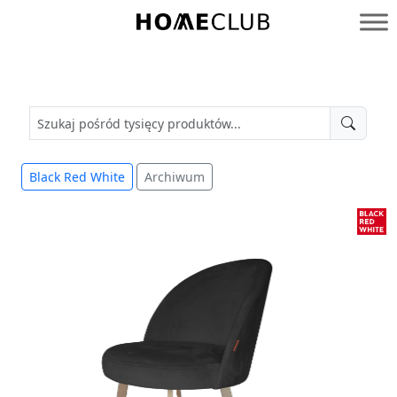
Przejdź
do
Homeclub
treści
Black Red White
Archiwum