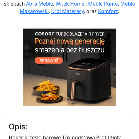
sklepach
Abra Meble
,
Witek Home
,
Meble Pumo
,
Meble
Makarowski
,
Król Materacy
, oraz
Komfort
.
Opis:
Hoker krzesło barowe Trix podstawa Profil złota