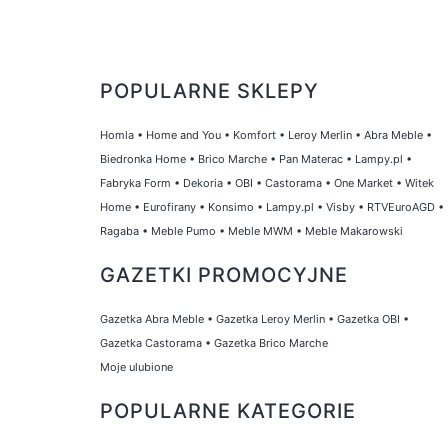
POPULARNE SKLEPY
Homla
•
Home and You
•
Komfort
•
Leroy Merlin
•
Abra Meble
•
Biedronka Home
•
Brico Marche
•
Pan Materac
•
Lampy.pl
•
Fabryka Form
•
Dekoria
•
OBI
•
Castorama
•
One Market
•
Witek
Home
•
Eurofirany
•
Konsimo
•
Lampy.pl
•
Visby
•
RTVEuroAGD
•
Ragaba
•
Meble Pumo
•
Meble MWM
•
Meble Makarowski
GAZETKI PROMOCYJNE
Gazetka Abra Meble
•
Gazetka Leroy Merlin
•
Gazetka OBI
•
Gazetka Castorama
•
Gazetka Brico Marche
Moje ulubione
POPULARNE KATEGORIE