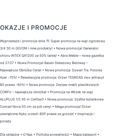
OKAZJE I PROMOCJE
Wyprzedaże i promocje dnia
Super promocja na wąż ogrodowy
3/4 30 m GO/ON! i inne produkty!
•
Nowa promocja! Generator
chloru INTEX QX1200 za 50% taniej!
•
Abra Meble – nowa gazetka
od 27.07
•
Nowa Promocja! Basen Stelażowy Bestway –
Największa Obniżka Cena!
•
Nowa promocja: Dywan Tra. Polonia
Azer -70%!
•
Rewelacyjna promocja: Drzwi TEMIDAS inox antracyt
80 prawe -60%!
•
Nowa promocja: Zestaw mebli plastikowych
CORFU – największa obniżka!
•
Promocja na Wózek na wąż
ALUPLUS 1/2 45 m Cellfast!
•
Nowa promocja: Szafka łazienkowa
Comad Nova 50 cm za pół ceny!
•
Mega promocja! Drzwi
zewnętrzne Nyks orzech 80P prawe za grosze!
•
Inspiracje i
porady
Dla sklepów
•
O Nas
•
Polityka prywatności
•
Mapa kategorii
•