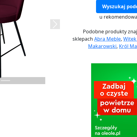
Wyszukaj pod
u rekomendowa
Next
Podobne produkty znaj
sklepach
Abra Meble
,
Wite
Makarowski
,
Król Ma