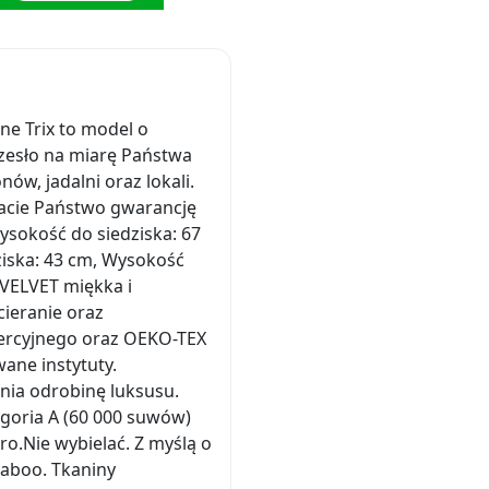
e Trix to model o
rzesło na miarę Państwa
ów, jadalni oraz lokali.
macie Państwo gwarancję
ysokość do siedziska: 67
ziska: 43 cm, Wysokość
 VELVET miękka i
cieranie oraz
mercyjnego oraz OEKO-TEX
ane instytuty.
nia odrobinę luksusu.
egoria A (60 000 suwów)
ro.Nie wybielać. Z myślą o
naboo. Tkaniny