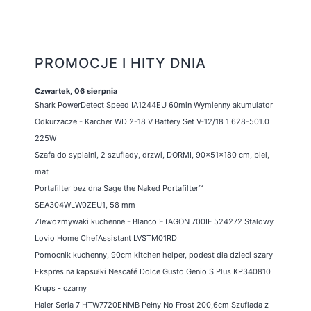
PROMOCJE I HITY DNIA
Czwartek, 06 sierpnia
Shark PowerDetect Speed IA1244EU 60min Wymienny akumulator
Odkurzacze - Karcher WD 2-18 V Battery Set V-12/18 1.628-501.0
225W
Szafa do sypialni, 2 szuflady, drzwi, DORMI, 90x51x180 cm, biel,
mat
Portafilter bez dna Sage the Naked Portafilter™
SEA304WLW0ZEU1, 58 mm
Zlewozmywaki kuchenne - Blanco ETAGON 700IF 524272 Stalowy
Lovio Home ChefAssistant LVSTM01RD
Pomocnik kuchenny, 90cm kitchen helper, podest dla dzieci szary
Ekspres na kapsułki Nescafé Dolce Gusto Genio S Plus KP340810
Krups - czarny
Haier Seria 7 HTW7720ENMB Pełny No Frost 200,6cm Szuflada z