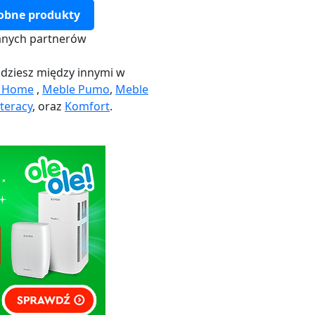
obne produkty
nych partnerów
dziesz między innymi w
k Home
,
Meble Pumo
,
Meble
teracy
, oraz
Komfort
.