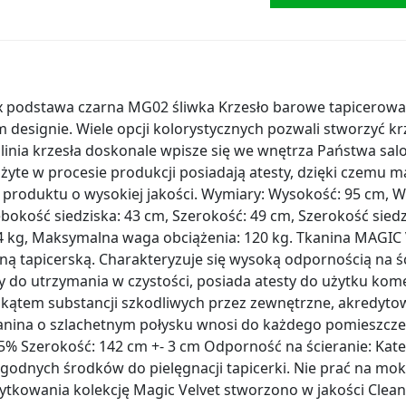
x podstawa czarna MG02 śliwka Krzesło barowe tapicerowan
designie. Wiele opcji kolorystycznych pozwali stworzyć k
 linia krzesła doskonale wpisze się we wnętrza Państwa salon
użyte w procesie produkcji posiadają atesty, dzięki czemu 
produktu o wysokiej jakości. Wymiary: Wysokość: 95 cm, W
bokość siedziska: 43 cm, Szerokość: 49 cm, Szerokość sied
74 kg, Maksymalna waga obciążenia: 120 kg. Tkanina MAGIC
ną tapicerską. Charakteryzuje się wysoką odpornością na ś
y do utrzymania w czystości, posiada atesty do użytku ko
ątem substancji szkodliwych przez zewnętrzne, akredytow
nina o szlachetnym połysku wnosi do każdego pomieszcze
 5% Szerokość: 142 cm +- 3 cm Odporność na ścieranie: Kat
agodnych środków do pielęgnacji tapicerki. Nie prać na mok
tkowania kolekcję Magic Velvet stworzono w jakości Clea