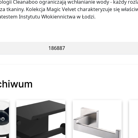
gii Cleanaboo ograniczają wchłanianie wody - każdy rozla
rza tkaniny. Kolekcja Magic Velvet charakteryzuje się właśc
atestem Instytutu Włokiennictwa w Łodzi.
186887
rchiwum