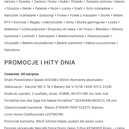
narzuty
•
Dywany
•
Zasłony i firany
•
Kubki i filiżanki
•
Zastawa stołowa i talerze
•
Sztućce
•
Garnki
•
Patelnie
•
Noże
•
Lustra
•
Szafy
•
Sofy rozkładane
•
Narożniki rozkładane
•
Szezlongi
•
Fotele
•
Fotele z masażem
•
Stoliki
•
Meble
RTV
•
Komody
•
Regały i meblościanki
•
Stoły
•
Biurka gamingowe
•
Łóżka
•
Materace
•
Łóżka piętrowe
•
Ekspresy do kawy
•
Air fryery
•
Blendery
•
Roboty
kuchenne
•
Lodówki
•
Zamrażarki
•
Baterie kuchenne
•
Zlewozmywaki
•
Umywalki
•
Baterie umywalkowe
•
Baterie wannowe
•
Kabiny prysznicowe
•
Saturatory
PROMOCJE I HITY DNIA
Czwartek, 06 sierpnia
Shark PowerDetect Speed IA1244EU 60min Wymienny akumulator
Odkurzacze - Karcher WD 2-18 V Battery Set V-12/18 1.628-501.0 225W
Szafa do sypialni, 2 szuflady, drzwi, DORMI, 90x51x180 cm, biel, mat
Portafilter bez dna Sage the Naked Portafilter™ SEA304WLW0ZEU1, 58 mm
Zlewozmywaki kuchenne - Blanco ETAGON 700IF 524272 Stalowy
Lovio Home ChefAssistant LVSTM01RD
Pomocnik kuchenny, 90cm kitchen helper, podest dla dzieci szary
Ekspres na kapsułki Nescafé Dolce Gusto Genio S Plus KP340810 Krups - czarny