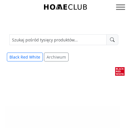
Przejdź
do
Homeclub
treści
Black Red White
Archiwum