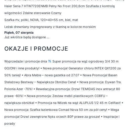
Haier Seria 7 HTW7720ENMB Pełny No Frost 200,6cm Szuflada z kontrolą
wilgotności Zdalne sterowanie Czarny
Szafka rtv, półki, NOVA, 120x40x55 cm, biel, mat
Leżak drewniany impregnowany z tkaniną w kolorze morskim
Piątek, 07 sierpnia
Już wkrótce będą dostępne ...
OKAZJE I PROMOCJE
Wyprzedaże i promocje dnia
Super promocja na wąż ogrodowy 3/4 30 m
GO/ON! i inne produkty!
•
Nowa promocja! Generator chloru INTEX QX1200 za
50% taniej!
•
Abra Meble – nowa gazetka od 27.07
•
Nowa Promocja! Basen
Stelażowy Bestway – Największa Obniżka Cena!
•
Nowa promocja: Dywan Tra.
Polonia Azer -70%!
•
Rewelacyjna promocja: Drzwi TEMIDAS inox antracyt 80
prawe -60%!
•
Nowa promocja: Zestaw mebli plastikowych CORFU –
największa obniżka!
•
Promocja na Wózek na wąż ALUPLUS 1/2 45 m Cellfast!
•
Nowa promocja: Szafka łazienkowa Comad Nova 50 cm za pół ceny!
•
Mega
promocja! Drzwi zewnętrzne Nyks orzech 80P prawe za grosze!
•
Inspiracje i
porady