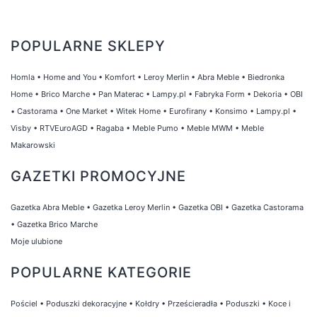
POPULARNE SKLEPY
Homla
•
Home and You
•
Komfort
•
Leroy Merlin
•
Abra Meble
•
Biedronka
Home
•
Brico Marche
•
Pan Materac
•
Lampy.pl
•
Fabryka Form
•
Dekoria
•
OBI
•
Castorama
•
One Market
•
Witek Home
•
Eurofirany
•
Konsimo
•
Lampy.pl
•
Visby
•
RTVEuroAGD
•
Ragaba
•
Meble Pumo
•
Meble MWM
•
Meble
Makarowski
GAZETKI PROMOCYJNE
Gazetka Abra Meble
•
Gazetka Leroy Merlin
•
Gazetka OBI
•
Gazetka Castorama
•
Gazetka Brico Marche
Moje ulubione
POPULARNE KATEGORIE
Pościel
•
Poduszki dekoracyjne
•
Kołdry
•
Prześcieradła
•
Poduszki
•
Koce i