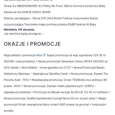
Sharp SJ-NBA05DMXWD-EU Pełny No Frost 180cm Komora świeżości Biały
Kenwood Go KZM35.000GY 800W
Roboty sprzątające - Mova S70 Ultra Roller Funkcja mopowania Stacja
oczyszczająca Tworzenie mapy pomieszczenia 63dB Funkcje AI Biały
Niedziela, 09 sierpnia
Już wkrótce będą dostępne ...
OKAZJE I PROMOCJE
Wyprzedaże i promocje dnia
Super promocja na wąż ogrodowy 3/4 30 m
GO/ON! i inne produkty!
•
Nowa promocja! Generator chloru INTEX QX1200 za
50% taniej!
•
Abra Meble – nowa gazetka od 27.07
•
Nowa Promocja! Basen
Stelażowy Bestway – Największa Obniżka Cena!
•
Nowa promocja: Dywan Tra.
Polonia Azer -70%!
•
Rewelacyjna promocja: Drzwi TEMIDAS inox antracyt 80
prawe -60%!
•
Nowa promocja: Zestaw mebli plastikowych CORFU –
największa obniżka!
•
Promocja na Wózek na wąż ALUPLUS 1/2 45 m Cellfast!
•
Nowa promocja: Szafka łazienkowa Comad Nova 50 cm za pół ceny!
•
Mega
promocja! Drzwi zewnętrzne Nyks orzech 80P prawe za grosze!
•
Inspiracje i
porady