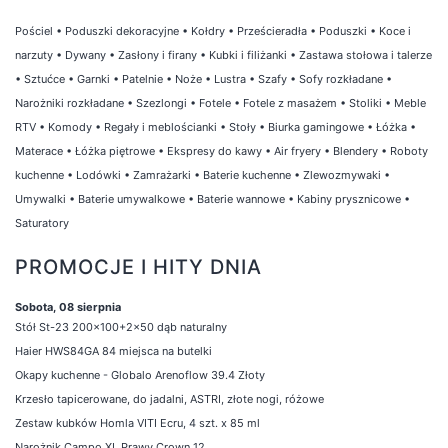
Pościel
•
Poduszki dekoracyjne
•
Kołdry
•
Prześcieradła
•
Poduszki
•
Koce i
narzuty
•
Dywany
•
Zasłony i firany
•
Kubki i filiżanki
•
Zastawa stołowa i talerze
•
Sztućce
•
Garnki
•
Patelnie
•
Noże
•
Lustra
•
Szafy
•
Sofy rozkładane
•
Narożniki rozkładane
•
Szezlongi
•
Fotele
•
Fotele z masażem
•
Stoliki
•
Meble
RTV
•
Komody
•
Regały i meblościanki
•
Stoły
•
Biurka gamingowe
•
Łóżka
•
Materace
•
Łóżka piętrowe
•
Ekspresy do kawy
•
Air fryery
•
Blendery
•
Roboty
kuchenne
•
Lodówki
•
Zamrażarki
•
Baterie kuchenne
•
Zlewozmywaki
•
Umywalki
•
Baterie umywalkowe
•
Baterie wannowe
•
Kabiny prysznicowe
•
Saturatory
PROMOCJE I HITY DNIA
Sobota, 08 sierpnia
Stół St-23 200x100+2x50 dąb naturalny
Haier HWS84GA 84 miejsca na butelki
Okapy kuchenne - Globalo Arenoflow 39.4 Złoty
Krzesło tapicerowane, do jadalni, ASTRI, złote nogi, różowe
Zestaw kubków Homla VITI Ecru, 4 szt. x 85 ml
Narożnik Campo XL Prawy Crown 12