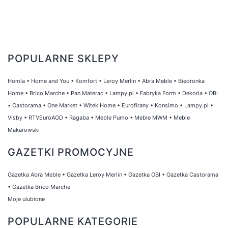
POPULARNE SKLEPY
Homla
•
Home and You
•
Komfort
•
Leroy Merlin
•
Abra Meble
•
Biedronka
Home
•
Brico Marche
•
Pan Materac
•
Lampy.pl
•
Fabryka Form
•
Dekoria
•
OBI
•
Castorama
•
One Market
•
Witek Home
•
Eurofirany
•
Konsimo
•
Lampy.pl
•
Visby
•
RTVEuroAGD
•
Ragaba
•
Meble Pumo
•
Meble MWM
•
Meble
Makarowski
GAZETKI PROMOCYJNE
Gazetka Abra Meble
•
Gazetka Leroy Merlin
•
Gazetka OBI
•
Gazetka Castorama
•
Gazetka Brico Marche
Moje ulubione
POPULARNE KATEGORIE