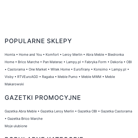
POPULARNE SKLEPY
Homla
•
Home and You
•
Komfort
•
Leroy Merlin
•
Abra Meble
•
Biedronka
Home
•
Brico Marche
•
Pan Materac
•
Lampy.pl
•
Fabryka Form
•
Dekoria
•
OBI
•
Castorama
•
One Market
•
Witek Home
•
Eurofirany
•
Konsimo
•
Lampy.pl
•
Visby
•
RTVEuroAGD
•
Ragaba
•
Meble Pumo
•
Meble MWM
•
Meble
Makarowski
GAZETKI PROMOCYJNE
Gazetka Abra Meble
•
Gazetka Leroy Merlin
•
Gazetka OBI
•
Gazetka Castorama
•
Gazetka Brico Marche
Moje ulubione