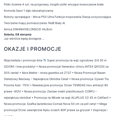
Półki ścienne 4 szt. na przyprawy, książki półki wiszące nowoczesne białe
Komoda Saon 1 dąb naturalny/czarny
Roboty sprzątające - Mova P50 Ultra Funkcja mopowania Stacja oczyszczająca
Tworzenie mapy pomieszczenia 74dB Biały AI
Amica DIM48A10ELONSCiD 44,8cm
Sobota, 08 sierpnia
Już wkrótce będą dostępne ...
OKAZJE I PROMOCJE
Wyprzedaże i promocje dnia
Super promocja na wąż ogrodowy 3/4 30 m
GO/ON! i inne produkty!
•
Nowa promocja! Generator chloru INTEX QX1200 za
50% taniej!
•
Abra Meble – nowa gazetka od 27.07
•
Nowa Promocja! Basen
Stelażowy Bestway – Największa Obniżka Cena!
•
Nowa promocja: Dywan Tra.
Polonia Azer -70%!
•
Rewelacyjna promocja: Drzwi TEMIDAS inox antracyt 80
prawe -60%!
•
Nowa promocja: Zestaw mebli plastikowych CORFU –
największa obniżka!
•
Promocja na Wózek na wąż ALUPLUS 1/2 45 m Cellfast!
•
Nowa promocja: Szafka łazienkowa Comad Nova 50 cm za pół ceny!
•
Mega
promocja! Drzwi zewnętrzne Nyks orzech 80P prawe za grosze!
•
Inspiracje i