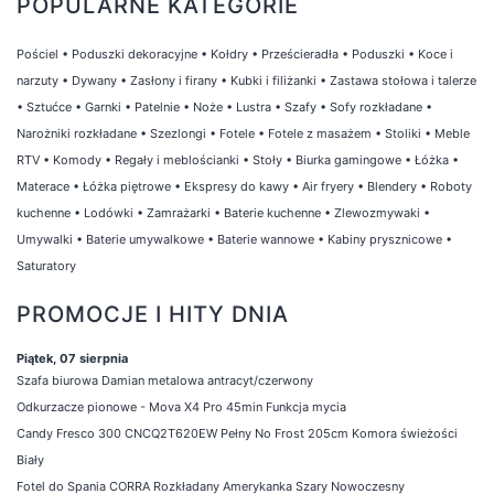
POPULARNE KATEGORIE
Pościel
•
Poduszki dekoracyjne
•
Kołdry
•
Prześcieradła
•
Poduszki
•
Koce i
narzuty
•
Dywany
•
Zasłony i firany
•
Kubki i filiżanki
•
Zastawa stołowa i talerze
•
Sztućce
•
Garnki
•
Patelnie
•
Noże
•
Lustra
•
Szafy
•
Sofy rozkładane
•
Narożniki rozkładane
•
Szezlongi
•
Fotele
•
Fotele z masażem
•
Stoliki
•
Meble
RTV
•
Komody
•
Regały i meblościanki
•
Stoły
•
Biurka gamingowe
•
Łóżka
•
Materace
•
Łóżka piętrowe
•
Ekspresy do kawy
•
Air fryery
•
Blendery
•
Roboty
kuchenne
•
Lodówki
•
Zamrażarki
•
Baterie kuchenne
•
Zlewozmywaki
•
Umywalki
•
Baterie umywalkowe
•
Baterie wannowe
•
Kabiny prysznicowe
•
Saturatory
PROMOCJE I HITY DNIA
Piątek, 07 sierpnia
Szafa biurowa Damian metalowa antracyt/czerwony
Odkurzacze pionowe - Mova X4 Pro 45min Funkcja mycia
Candy Fresco 300 CNCQ2T620EW Pełny No Frost 205cm Komora świeżości
Biały
Fotel do Spania CORRA Rozkładany Amerykanka Szary Nowoczesny