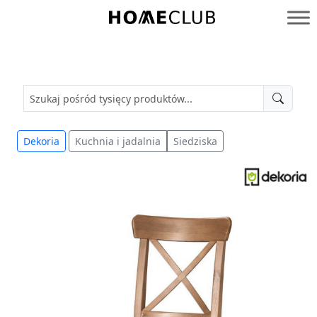
Przejdź
do
Homeclub
treści
Dekoria
Kuchnia i jadalnia
Siedziska