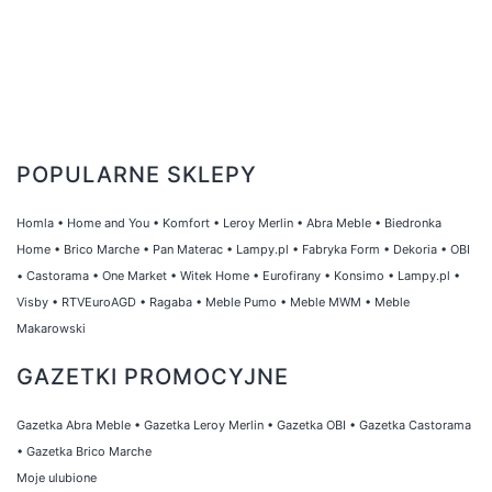
POPULARNE SKLEPY
Homla
•
Home and You
•
Komfort
•
Leroy Merlin
•
Abra Meble
•
Biedronka
Home
•
Brico Marche
•
Pan Materac
•
Lampy.pl
•
Fabryka Form
•
Dekoria
•
OBI
•
Castorama
•
One Market
•
Witek Home
•
Eurofirany
•
Konsimo
•
Lampy.pl
•
Visby
•
RTVEuroAGD
•
Ragaba
•
Meble Pumo
•
Meble MWM
•
Meble
Makarowski
GAZETKI PROMOCYJNE
Gazetka Abra Meble
•
Gazetka Leroy Merlin
•
Gazetka OBI
•
Gazetka Castorama
•
Gazetka Brico Marche
Moje ulubione