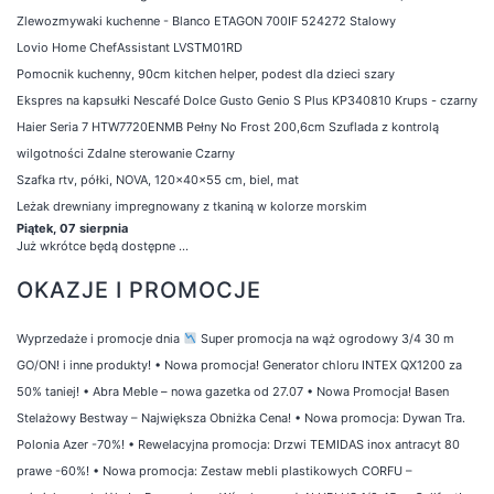
Zlewozmywaki kuchenne - Blanco ETAGON 700IF 524272 Stalowy
Lovio Home ChefAssistant LVSTM01RD
Pomocnik kuchenny, 90cm kitchen helper, podest dla dzieci szary
Ekspres na kapsułki Nescafé Dolce Gusto Genio S Plus KP340810 Krups - czarny
Haier Seria 7 HTW7720ENMB Pełny No Frost 200,6cm Szuflada z kontrolą
wilgotności Zdalne sterowanie Czarny
Szafka rtv, półki, NOVA, 120x40x55 cm, biel, mat
Leżak drewniany impregnowany z tkaniną w kolorze morskim
Piątek, 07 sierpnia
Już wkrótce będą dostępne ...
OKAZJE I PROMOCJE
Wyprzedaże i promocje dnia
Super promocja na wąż ogrodowy 3/4 30 m
GO/ON! i inne produkty!
•
Nowa promocja! Generator chloru INTEX QX1200 za
50% taniej!
•
Abra Meble – nowa gazetka od 27.07
•
Nowa Promocja! Basen
Stelażowy Bestway – Największa Obniżka Cena!
•
Nowa promocja: Dywan Tra.
Polonia Azer -70%!
•
Rewelacyjna promocja: Drzwi TEMIDAS inox antracyt 80
prawe -60%!
•
Nowa promocja: Zestaw mebli plastikowych CORFU –