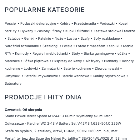
POPULARNE KATEGORIE
Pościel
•
Poduszki dekoracyjne
•
Kołdry
•
Prześcieradła
•
Poduszki
•
Koce i
narzuty
•
Dywany
•
Zasłony i firany
•
Kubki i filiżanki
•
Zastawa stołowa i talerze
•
Sztućce
•
Garnki
•
Patelnie
•
Noże
•
Lustra
•
Szafy
•
Sofy rozkładane
•
Narożniki rozkładane
•
Szezlongi
•
Fotele
•
Fotele z masażem
•
Stoliki
•
Meble
RTV
•
Komody
•
Regały i meblościanki
•
Stoły
•
Biurka gamingowe
•
Łóżka
•
Materace
•
Łóżka piętrowe
•
Ekspresy do kawy
•
Air fryery
•
Blendery
•
Roboty
kuchenne
•
Lodówki
•
Zamrażarki
•
Baterie kuchenne
•
Zlewozmywaki
•
Umywalki
•
Baterie umywalkowe
•
Baterie wannowe
•
Kabiny prysznicowe
•
Saturatory
PROMOCJE I HITY DNIA
Czwartek, 06 sierpnia
Shark PowerDetect Speed IA1244EU 60min Wymienny akumulator
Odkurzacze - Karcher WD 2-18 V Battery Set V-12/18 1.628-501.0 225W
Szafa do sypialni, 2 szuflady, drzwi, DORMI, 90x51x180 cm, biel, mat
Portafilter bez dna Sage the Naked Portafilter™ SEA304WLW0ZEU1, 58 mm