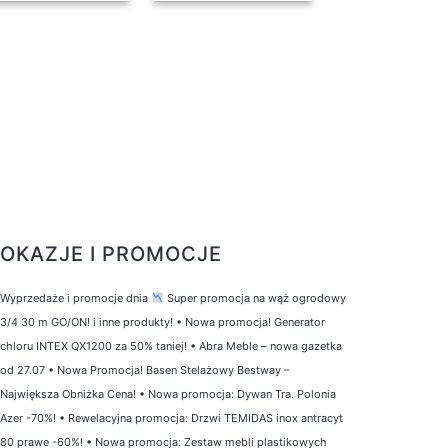
OKAZJE I PROMOCJE
Wyprzedaże i promocje dnia
Super promocja na wąż ogrodowy
3/4 30 m GO/ON! i inne produkty!
•
Nowa promocja! Generator
chloru INTEX QX1200 za 50% taniej!
•
Abra Meble – nowa gazetka
od 27.07
•
Nowa Promocja! Basen Stelażowy Bestway –
Największa Obniżka Cena!
•
Nowa promocja: Dywan Tra. Polonia
Azer -70%!
•
Rewelacyjna promocja: Drzwi TEMIDAS inox antracyt
80 prawe -60%!
•
Nowa promocja: Zestaw mebli plastikowych