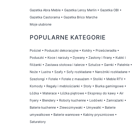
Gazetka Abra Meble
•
Gazetka Leroy Merlin
•
Gazetka OBI
•
Gazetka Castorama
•
Gazetka Brico Marche
Moje ulubione
POPULARNE KATEGORIE
Pościel
•
Poduszki dekoracyjne
•
Kołdry
•
Prześcieradła
•
Poduszki
•
Koce i narzuty
•
Dywany
•
Zasłony i firany
•
Kubki i
filiżanki
•
Zastawa stołowa i talerze
•
Sztućce
•
Garnki
•
Patelnie
•
Noże
•
Lustra
•
Szafy
•
Sofy rozkładane
•
Narożniki rozkładane
•
Szezlongi
•
Fotele
•
Fotele z masażem
•
Stoliki
•
Meble RTV
•
Komody
•
Regały i meblościanki
•
Stoły
•
Biurka gamingowe
•
Łóżka
•
Materace
•
Łóżka piętrowe
•
Ekspresy do kawy
•
Air
fryery
•
Blendery
•
Roboty kuchenne
•
Lodówki
•
Zamrażarki
•
Baterie kuchenne
•
Zlewozmywaki
•
Umywalki
•
Baterie
umywalkowe
•
Baterie wannowe
•
Kabiny prysznicowe
•
Saturatory