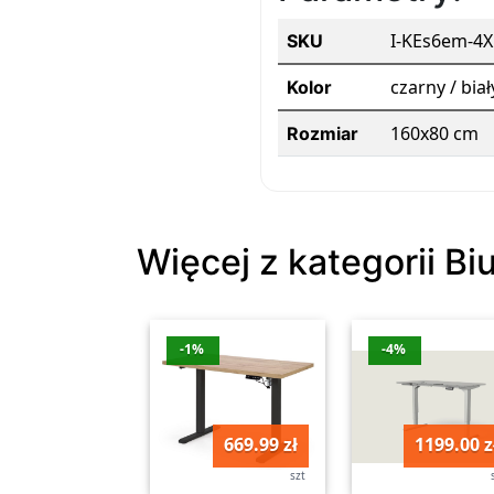
I-KEs6em-4
SKU
czarny / biał
Kolor
160x80 cm
Rozmiar
Więcej z kategorii Bi
-1%
-4%
669.99 zł
1199.00 z
szt