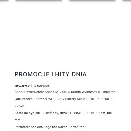
PROMOCJE I HITY DNIA
Czwartek, 06 sierpnia
Shark PowerDetect Speed IA1244EU 60min Wymienny akumulator
Odkurzacze - Karcher WD 2-18 V Battery Set V-12/18 1.628-501.0
225W
Szafa do sypialni, 2 szuflady, drzwi, DORMI, 90x51x180 cm, biel,
mat
Portafilter bez dna Sage the Naked Portafilter™