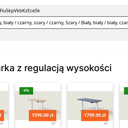
XFiu5kpVkbKzEce5k
y, biały / czarny, szary / czarny, Szary / Biały, biały / biały, cz
urka z regulacją wysokości
-6%
ł
1599.00 zł
1799.00 zł
szt
szt
szt