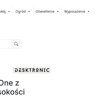
okój
Ogród
Oświetlenie
Wyposażenie
One z
sokości