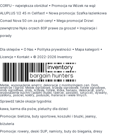
CORFU – największa obniżka!
•
Promocja na Wózek na wąż
ALUPLUS 1/2 45 m Cellfast!
•
Nowa promocja: Szafka łazienkowa
Comad Nova 50 cm za pół ceny!
•
Mega promocja! Drzwi
zewnętrzne Nyks orzech 80P prawe za grosze!
•
Inspiracje i
porady
Dla sklepów
•
O Nas
•
Polityka prywatności
•
Mapa kategorii
•
Licencje
•
Kontakt
• © 2022-2026 Inventory
Meble, wyposażenie wnętrz, dekoracje z monitoringiem cen. Dom,
wnętrze i ogród. Meble ogrodowe, krzesła ogrodowe, fotele ogrodowe,
stoły ogrodowe, stoły, krzesła, fotele, łóżka, kanapy, dekoracje, szafy,
wyposażenie kuchni i jadalni (kubki, talerze, zastawy, sztućce), dywany,
zasłony, pościel, kołdry, poduszki, materace i wiele innych.
Sprawdź także
okazje tygodnia
:
kawa
,
karma dla psów
,
pieluchy dla dzieci
Promocje:
bielizna
,
buty sportowe
,
koszulki i bluzki
,
jeansy
,
biżuteria
Promocje:
rowery
,
deski SUP
,
namioty
,
buty do biegania
,
dresy