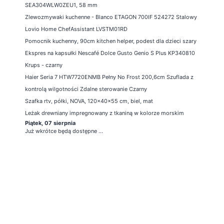
SEA304WLW0ZEU1, 58 mm
Zlewozmywaki kuchenne - Blanco ETAGON 700IF 524272 Stalowy
Lovio Home ChefAssistant LVSTM01RD
Pomocnik kuchenny, 90cm kitchen helper, podest dla dzieci szary
Ekspres na kapsułki Nescafé Dolce Gusto Genio S Plus KP340810
Krups - czarny
Haier Seria 7 HTW7720ENMB Pełny No Frost 200,6cm Szuflada z
kontrolą wilgotności Zdalne sterowanie Czarny
Szafka rtv, półki, NOVA, 120x40x55 cm, biel, mat
Leżak drewniany impregnowany z tkaniną w kolorze morskim
Piątek, 07 sierpnia
Już wkrótce będą dostępne ...