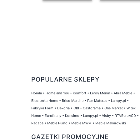
POPULARNE SKLEPY
Homla
•
Home and You
•
Komfort
•
Leroy Merlin
•
Abra Meble
•
Biedronka Home
•
Brico Marche
•
Pan Materac
•
Lampy.pl
•
Fabryka Form
•
Dekoria
•
OBI
•
Castorama
•
One Market
•
Witek
Home
•
Eurofirany
•
Konsimo
•
Lampy.pl
•
Visby
•
RTVEuroAGD
•
Ragaba
•
Meble Pumo
•
Meble MWM
•
Meble Makarowski
GAZETKI PROMOCYJNE