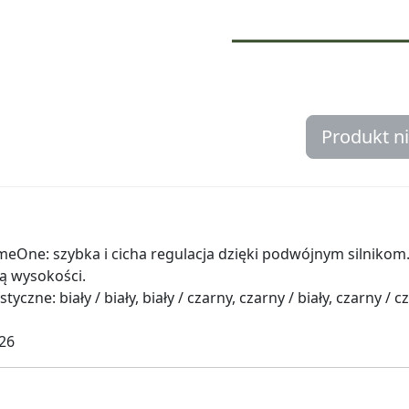
Produkt n
One: szybka i cicha regulacja dzięki podwójnym silnikom. 
ą wysokości.
zne: biały / biały, biały / czarny, czarny / biały, czarny / cza
026