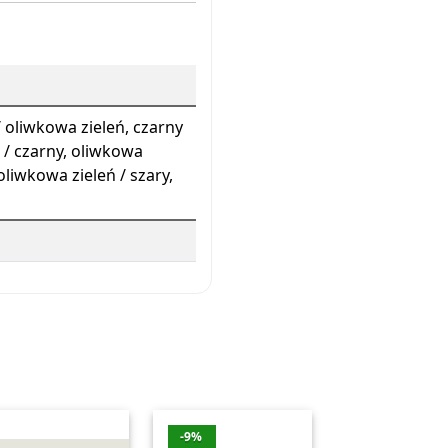
ły / oliwkowa zieleń, czarny
ń / czarny, oliwkowa
oliwkowa zieleń / szary,
-9%