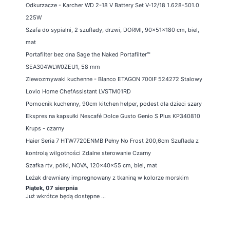
Odkurzacze - Karcher WD 2-18 V Battery Set V-12/18 1.628-501.0
225W
Szafa do sypialni, 2 szuflady, drzwi, DORMI, 90x51x180 cm, biel,
mat
Portafilter bez dna Sage the Naked Portafilter™
SEA304WLW0ZEU1, 58 mm
Zlewozmywaki kuchenne - Blanco ETAGON 700IF 524272 Stalowy
Lovio Home ChefAssistant LVSTM01RD
Pomocnik kuchenny, 90cm kitchen helper, podest dla dzieci szary
Ekspres na kapsułki Nescafé Dolce Gusto Genio S Plus KP340810
Krups - czarny
Haier Seria 7 HTW7720ENMB Pełny No Frost 200,6cm Szuflada z
kontrolą wilgotności Zdalne sterowanie Czarny
Szafka rtv, półki, NOVA, 120x40x55 cm, biel, mat
Leżak drewniany impregnowany z tkaniną w kolorze morskim
Piątek, 07 sierpnia
Już wkrótce będą dostępne ...