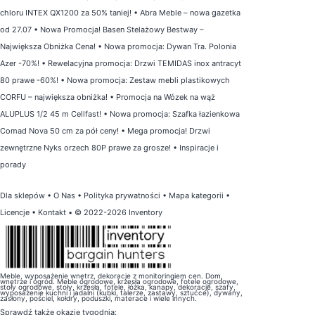
chloru INTEX QX1200 za 50% taniej!
•
Abra Meble – nowa gazetka
od 27.07
•
Nowa Promocja! Basen Stelażowy Bestway –
Największa Obniżka Cena!
•
Nowa promocja: Dywan Tra. Polonia
Azer -70%!
•
Rewelacyjna promocja: Drzwi TEMIDAS inox antracyt
80 prawe -60%!
•
Nowa promocja: Zestaw mebli plastikowych
CORFU – największa obniżka!
•
Promocja na Wózek na wąż
ALUPLUS 1/2 45 m Cellfast!
•
Nowa promocja: Szafka łazienkowa
Comad Nova 50 cm za pół ceny!
•
Mega promocja! Drzwi
zewnętrzne Nyks orzech 80P prawe za grosze!
•
Inspiracje i
porady
Dla sklepów
•
O Nas
•
Polityka prywatności
•
Mapa kategorii
•
Licencje
•
Kontakt
• © 2022-2026 Inventory
Meble, wyposażenie wnętrz, dekoracje z monitoringiem cen. Dom,
wnętrze i ogród. Meble ogrodowe, krzesła ogrodowe, fotele ogrodowe,
stoły ogrodowe, stoły, krzesła, fotele, łóżka, kanapy, dekoracje, szafy,
wyposażenie kuchni i jadalni (kubki, talerze, zastawy, sztućce), dywany,
zasłony, pościel, kołdry, poduszki, materace i wiele innych.
Sprawdź także
okazje tygodnia
: