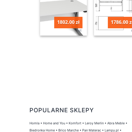
1802.00 zł
1786.00 z
szt
POPULARNE SKLEPY
Homla
•
Home and You
•
Komfort
•
Leroy Merlin
•
Abra Meble
•
Biedronka Home
•
Brico Marche
•
Pan Materac
•
Lampy.pl
•