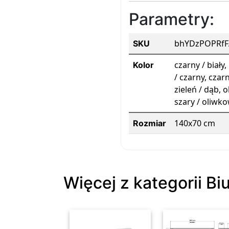
Parametry:
bhYDzPOPRfF
SKU
czarny / biały,
Kolor
/ czarny, czar
zieleń / dąb, 
szary / oliwko
140x70 cm
Rozmiar
Więcej z kategorii Bi