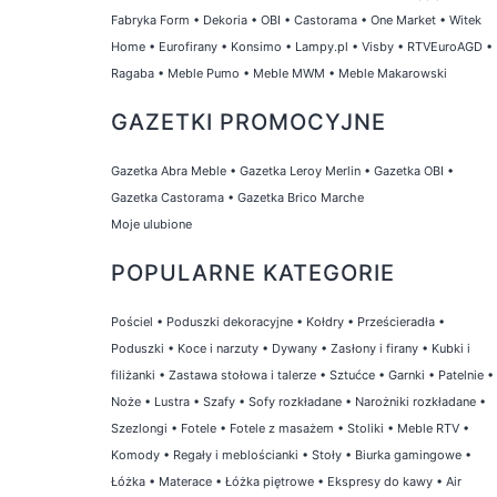
Fabryka Form
•
Dekoria
•
OBI
•
Castorama
•
One Market
•
Witek
Home
•
Eurofirany
•
Konsimo
•
Lampy.pl
•
Visby
•
RTVEuroAGD
•
Ragaba
•
Meble Pumo
•
Meble MWM
•
Meble Makarowski
GAZETKI PROMOCYJNE
Gazetka Abra Meble
•
Gazetka Leroy Merlin
•
Gazetka OBI
•
Gazetka Castorama
•
Gazetka Brico Marche
Moje ulubione
POPULARNE KATEGORIE
Pościel
•
Poduszki dekoracyjne
•
Kołdry
•
Prześcieradła
•
Poduszki
•
Koce i narzuty
•
Dywany
•
Zasłony i firany
•
Kubki i
filiżanki
•
Zastawa stołowa i talerze
•
Sztućce
•
Garnki
•
Patelnie
•
Noże
•
Lustra
•
Szafy
•
Sofy rozkładane
•
Narożniki rozkładane
•
Szezlongi
•
Fotele
•
Fotele z masażem
•
Stoliki
•
Meble RTV
•
Komody
•
Regały i meblościanki
•
Stoły
•
Biurka gamingowe
•
Łóżka
•
Materace
•
Łóżka piętrowe
•
Ekspresy do kawy
•
Air