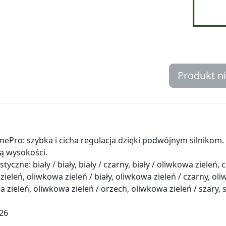
Produkt n
Pro: szybka i cicha regulacja dzięki podwójnym silnikom. 
ą wysokości.
czne: biały / biały, biały / czarny, biały / oliwkowa zieleń, c
zieleń, oliwkowa zieleń / biały, oliwkowa zieleń / czarny, oli
zieleń, oliwkowa zieleń / orzech, oliwkowa zieleń / szary, sz
026