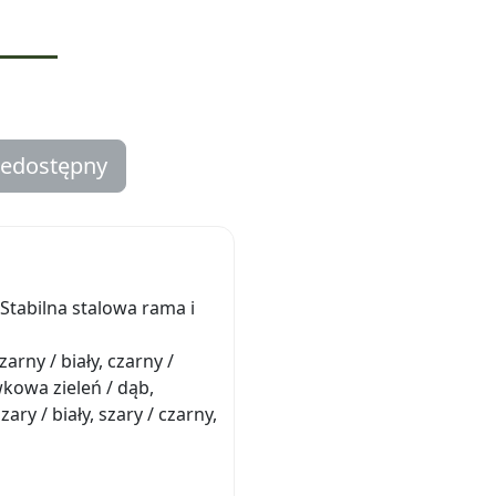
iedostępny
Stabilna stalowa rama i
zarny / biały, czarny /
wkowa zieleń / dąb,
ary / biały, szary / czarny,