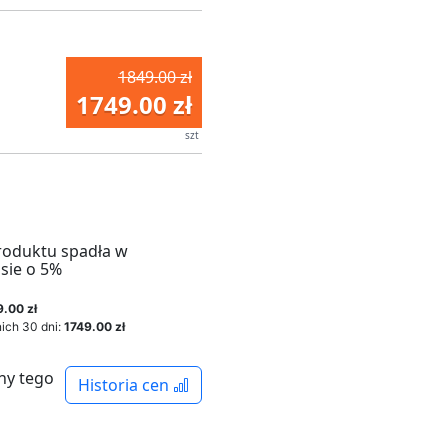
1849.00 zł
1749.00 zł
szt
roduktu spadła w
sie o 5%
9.00 zł
ich 30 dni:
1749.00 zł
ny tego
Historia cen