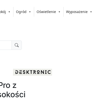
okój
Ogród
Oświetlenie
Wyposażenie
Pro z
sokości