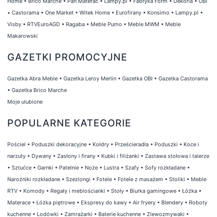
Home
•
Brico Marche
•
Pan Materac
•
Lampy.pl
•
Fabryka Form
•
Dekoria
•
OBI
•
Castorama
•
One Market
•
Witek Home
•
Eurofirany
•
Konsimo
•
Lampy.pl
•
Visby
•
RTVEuroAGD
•
Ragaba
•
Meble Pumo
•
Meble MWM
•
Meble
Makarowski
GAZETKI PROMOCYJNE
Gazetka Abra Meble
•
Gazetka Leroy Merlin
•
Gazetka OBI
•
Gazetka Castorama
•
Gazetka Brico Marche
Moje ulubione
POPULARNE KATEGORIE
Pościel
•
Poduszki dekoracyjne
•
Kołdry
•
Prześcieradła
•
Poduszki
•
Koce i
narzuty
•
Dywany
•
Zasłony i firany
•
Kubki i filiżanki
•
Zastawa stołowa i talerze
•
Sztućce
•
Garnki
•
Patelnie
•
Noże
•
Lustra
•
Szafy
•
Sofy rozkładane
•
Narożniki rozkładane
•
Szezlongi
•
Fotele
•
Fotele z masażem
•
Stoliki
•
Meble
RTV
•
Komody
•
Regały i meblościanki
•
Stoły
•
Biurka gamingowe
•
Łóżka
•
Materace
•
Łóżka piętrowe
•
Ekspresy do kawy
•
Air fryery
•
Blendery
•
Roboty
kuchenne
•
Lodówki
•
Zamrażarki
•
Baterie kuchenne
•
Zlewozmywaki
•