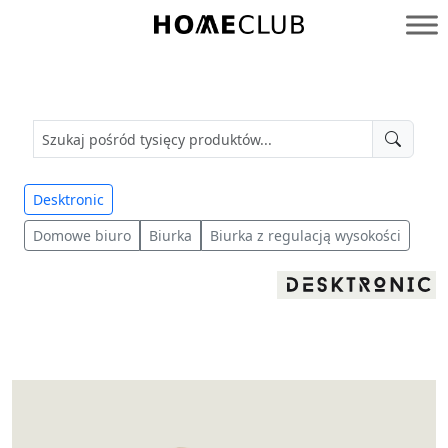
Przejdź
do
Homeclub
treści
Desktronic
Domowe biuro
Biurka
Biurka z regulacją wysokości