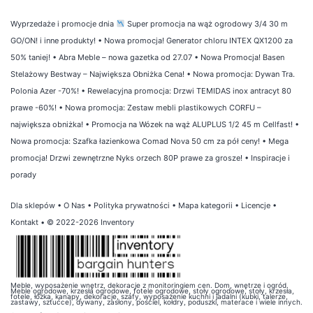
Wyprzedaże i promocje dnia
Super promocja na wąż ogrodowy 3/4 30 m
GO/ON! i inne produkty!
•
Nowa promocja! Generator chloru INTEX QX1200 za
50% taniej!
•
Abra Meble – nowa gazetka od 27.07
•
Nowa Promocja! Basen
Stelażowy Bestway – Największa Obniżka Cena!
•
Nowa promocja: Dywan Tra.
Polonia Azer -70%!
•
Rewelacyjna promocja: Drzwi TEMIDAS inox antracyt 80
prawe -60%!
•
Nowa promocja: Zestaw mebli plastikowych CORFU –
największa obniżka!
•
Promocja na Wózek na wąż ALUPLUS 1/2 45 m Cellfast!
•
Nowa promocja: Szafka łazienkowa Comad Nova 50 cm za pół ceny!
•
Mega
promocja! Drzwi zewnętrzne Nyks orzech 80P prawe za grosze!
•
Inspiracje i
porady
Dla sklepów
•
O Nas
•
Polityka prywatności
•
Mapa kategorii
•
Licencje
•
Kontakt
• © 2022-2026 Inventory
Meble, wyposażenie wnętrz, dekoracje z monitoringiem cen. Dom, wnętrze i ogród.
Meble ogrodowe, krzesła ogrodowe, fotele ogrodowe, stoły ogrodowe, stoły, krzesła,
fotele, łóżka, kanapy, dekoracje, szafy, wyposażenie kuchni i jadalni (kubki, talerze,
zastawy, sztućce), dywany, zasłony, pościel, kołdry, poduszki, materace i wiele innych.