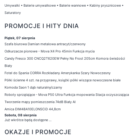
Umywalki
•
Baterie umywalkowe
•
Baterie wannowe
•
Kabiny prysznicowe
•
Saturatory
PROMOCJE I HITY DNIA
Piątek, 07 sierpnia
Szafa biurowa Damian metalowa antracyt/czerwony
Odkurzacze pionowe - Mova X4 Pro 45min Funkcja mycia
Candy Fresco 300 CNCQ2T620EW Pełny No Frost 205cm Komora świeżości
Biały
Fotel do Spania CORRA Rozkładany Amerykanka Szary Nowoczesny
Półki ścienne 4 szt. na przyprawy, książki półki wiszące nowoczesne białe
Komoda Saon 1 dąb naturalny/czarny
Roboty sprzątające - Mova P50 Ultra Funkcja mopowania Stacja oczyszczająca
Tworzenie mapy pomieszczenia 74dB Biały AI
Amica DIM48A10ELONSCiD 44,8cm
Sobota, 08 sierpnia
Już wkrótce będą dostępne ...
OKAZJE I PROMOCJE