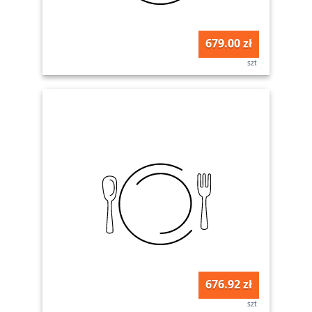
679.00 zł
szt
676.92 zł
szt