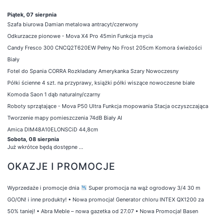
Piątek, 07 sierpnia
Szafa biurowa Damian metalowa antracyt/czerwony
Odkurzacze pionowe - Mova X4 Pro 45min Funkcja mycia
Candy Fresco 300 CNCQ2T620EW Pełny No Frost 205cm Komora świeżości
Biały
Fotel do Spania CORRA Rozkładany Amerykanka Szary Nowoczesny
Półki ścienne 4 szt. na przyprawy, książki półki wiszące nowoczesne białe
Komoda Saon 1 dąb naturalny/czarny
Roboty sprzątające - Mova P50 Ultra Funkcja mopowania Stacja oczyszczająca
Tworzenie mapy pomieszczenia 74dB Biały AI
Amica DIM48A10ELONSCiD 44,8cm
Sobota, 08 sierpnia
Już wkrótce będą dostępne ...
OKAZJE I PROMOCJE
Wyprzedaże i promocje dnia
Super promocja na wąż ogrodowy 3/4 30 m
GO/ON! i inne produkty!
•
Nowa promocja! Generator chloru INTEX QX1200 za
50% taniej!
•
Abra Meble – nowa gazetka od 27.07
•
Nowa Promocja! Basen