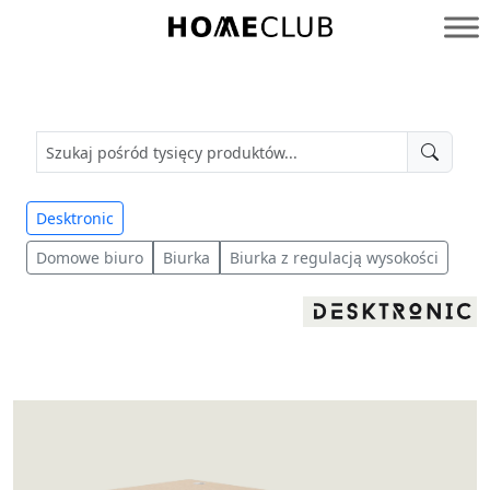
Przejdź
do
Homeclub
treści
Desktronic
Domowe biuro
Biurka
Biurka z regulacją wysokości