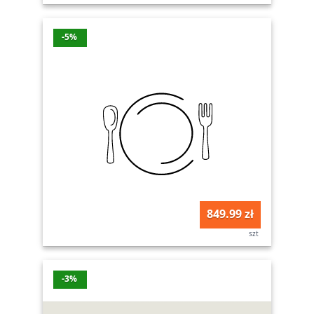
-5%
849.99 zł
szt
-3%