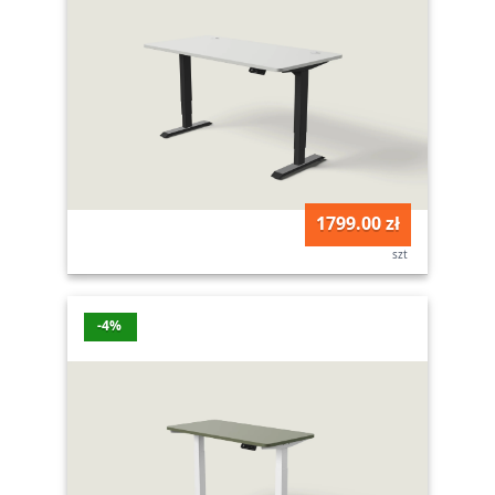
1799.00 zł
szt
-4%