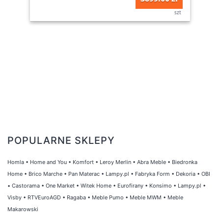
szt
POPULARNE SKLEPY
Homla
•
Home and You
•
Komfort
•
Leroy Merlin
•
Abra Meble
•
Biedronka
Home
•
Brico Marche
•
Pan Materac
•
Lampy.pl
•
Fabryka Form
•
Dekoria
•
OBI
•
Castorama
•
One Market
•
Witek Home
•
Eurofirany
•
Konsimo
•
Lampy.pl
•
Visby
•
RTVEuroAGD
•
Ragaba
•
Meble Pumo
•
Meble MWM
•
Meble
Makarowski