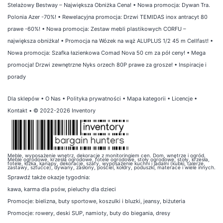
Stelażowy Bestway – Największa Obniżka Cena!
•
Nowa promocja: Dywan Tra.
Polonia Azer -70%!
•
Rewelacyjna promocja: Drzwi TEMIDAS inox antracyt 80
prawe -60%!
•
Nowa promocja: Zestaw mebli plastikowych CORFU –
największa obniżka!
•
Promocja na Wózek na wąż ALUPLUS 1/2 45 m Cellfast!
•
Nowa promocja: Szafka łazienkowa Comad Nova 50 cm za pół ceny!
•
Mega
promocja! Drzwi zewnętrzne Nyks orzech 80P prawe za grosze!
•
Inspiracje i
porady
Dla sklepów
•
O Nas
•
Polityka prywatności
•
Mapa kategorii
•
Licencje
•
Kontakt
• © 2022-2026 Inventory
Meble, wyposażenie wnętrz, dekoracje z monitoringiem cen. Dom, wnętrze i ogród.
Meble ogrodowe, krzesła ogrodowe, fotele ogrodowe, stoły ogrodowe, stoły, krzesła,
fotele, łóżka, kanapy, dekoracje, szafy, wyposażenie kuchni i jadalni (kubki, talerze,
zastawy, sztućce), dywany, zasłony, pościel, kołdry, poduszki, materace i wiele innych.
Sprawdź także
okazje tygodnia
:
kawa
,
karma dla psów
,
pieluchy dla dzieci
Promocje:
bielizna
,
buty sportowe
,
koszulki i bluzki
,
jeansy
,
biżuteria
Promocje:
rowery
,
deski SUP
,
namioty
,
buty do biegania
,
dresy