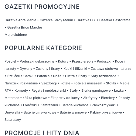
GAZETKI PROMOCYJNE
Gazetka Abra Meble
•
Gazetka Leroy Merlin
•
Gazetka OBI
•
Gazetka Castorama
•
Gazetka Brico Marche
Moje ulubione
POPULARNE KATEGORIE
Pościel
•
Poduszki dekoracyjne
•
Kołdry
•
Prześcieradła
•
Poduszki
•
Koce i
narzuty
•
Dywany
•
Zasłony i firany
•
Kubki i filiżanki
•
Zastawa stołowa i talerze
•
Sztućce
•
Garnki
•
Patelnie
•
Noże
•
Lustra
•
Szafy
•
Sofy rozkładane
•
Narożniki rozkładane
•
Szezlongi
•
Fotele
•
Fotele z masażem
•
Stoliki
•
Meble
RTV
•
Komody
•
Regały i meblościanki
•
Stoły
•
Biurka gamingowe
•
Łóżka
•
Materace
•
Łóżka piętrowe
•
Ekspresy do kawy
•
Air fryery
•
Blendery
•
Roboty
kuchenne
•
Lodówki
•
Zamrażarki
•
Baterie kuchenne
•
Zlewozmywaki
•
Umywalki
•
Baterie umywalkowe
•
Baterie wannowe
•
Kabiny prysznicowe
•
Saturatory
PROMOCJE I HITY DNIA