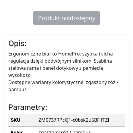
Produkt niedostępny
Opis:
Ergonomiczne biurko HomePro: szybka i cicha
regulacja dzięki podwójnym silnikom. Stabilna
stalowa rama i panel dotykowy z pamięcią
wysokości.
Dostępne warianty kolorystyczne: zgaszony róż /
bambus
Parametry:
ZM0737RPcQ1-c0bsk2u5BFifTZI
SKU
zgaszony róż / bambus
Kolor