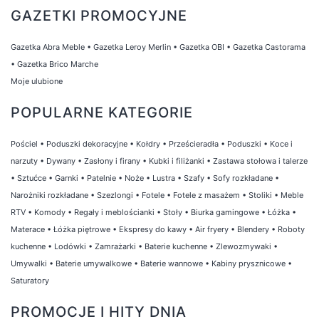
GAZETKI PROMOCYJNE
Gazetka Abra Meble
•
Gazetka Leroy Merlin
•
Gazetka OBI
•
Gazetka Castorama
•
Gazetka Brico Marche
Moje ulubione
POPULARNE KATEGORIE
Pościel
•
Poduszki dekoracyjne
•
Kołdry
•
Prześcieradła
•
Poduszki
•
Koce i
narzuty
•
Dywany
•
Zasłony i firany
•
Kubki i filiżanki
•
Zastawa stołowa i talerze
•
Sztućce
•
Garnki
•
Patelnie
•
Noże
•
Lustra
•
Szafy
•
Sofy rozkładane
•
Narożniki rozkładane
•
Szezlongi
•
Fotele
•
Fotele z masażem
•
Stoliki
•
Meble
RTV
•
Komody
•
Regały i meblościanki
•
Stoły
•
Biurka gamingowe
•
Łóżka
•
Materace
•
Łóżka piętrowe
•
Ekspresy do kawy
•
Air fryery
•
Blendery
•
Roboty
kuchenne
•
Lodówki
•
Zamrażarki
•
Baterie kuchenne
•
Zlewozmywaki
•
Umywalki
•
Baterie umywalkowe
•
Baterie wannowe
•
Kabiny prysznicowe
•
Saturatory
PROMOCJE I HITY DNIA