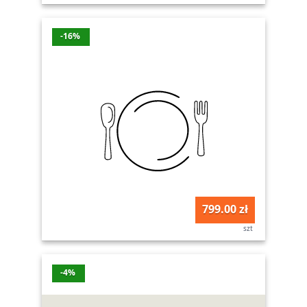
-16%
799.00 zł
szt
-4%