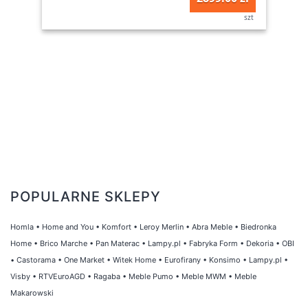
szt
POPULARNE SKLEPY
Homla
•
Home and You
•
Komfort
•
Leroy Merlin
•
Abra Meble
•
Biedronka
Home
•
Brico Marche
•
Pan Materac
•
Lampy.pl
•
Fabryka Form
•
Dekoria
•
OBI
•
Castorama
•
One Market
•
Witek Home
•
Eurofirany
•
Konsimo
•
Lampy.pl
•
Visby
•
RTVEuroAGD
•
Ragaba
•
Meble Pumo
•
Meble MWM
•
Meble
Makarowski