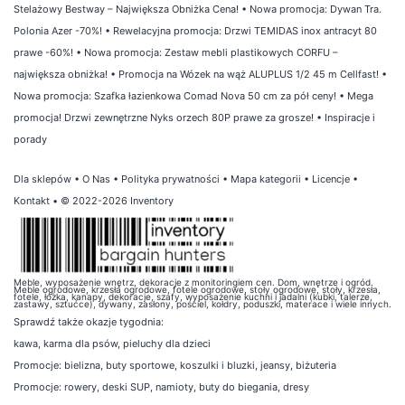
Stelażowy Bestway – Największa Obniżka Cena!
•
Nowa promocja: Dywan Tra.
Polonia Azer -70%!
•
Rewelacyjna promocja: Drzwi TEMIDAS inox antracyt 80
prawe -60%!
•
Nowa promocja: Zestaw mebli plastikowych CORFU –
największa obniżka!
•
Promocja na Wózek na wąż ALUPLUS 1/2 45 m Cellfast!
•
Nowa promocja: Szafka łazienkowa Comad Nova 50 cm za pół ceny!
•
Mega
promocja! Drzwi zewnętrzne Nyks orzech 80P prawe za grosze!
•
Inspiracje i
porady
Dla sklepów
•
O Nas
•
Polityka prywatności
•
Mapa kategorii
•
Licencje
•
Kontakt
• © 2022-2026 Inventory
Meble, wyposażenie wnętrz, dekoracje z monitoringiem cen. Dom, wnętrze i ogród.
Meble ogrodowe, krzesła ogrodowe, fotele ogrodowe, stoły ogrodowe, stoły, krzesła,
fotele, łóżka, kanapy, dekoracje, szafy, wyposażenie kuchni i jadalni (kubki, talerze,
zastawy, sztućce), dywany, zasłony, pościel, kołdry, poduszki, materace i wiele innych.
Sprawdź także
okazje tygodnia
:
kawa
,
karma dla psów
,
pieluchy dla dzieci
Promocje:
bielizna
,
buty sportowe
,
koszulki i bluzki
,
jeansy
,
biżuteria
Promocje:
rowery
,
deski SUP
,
namioty
,
buty do biegania
,
dresy