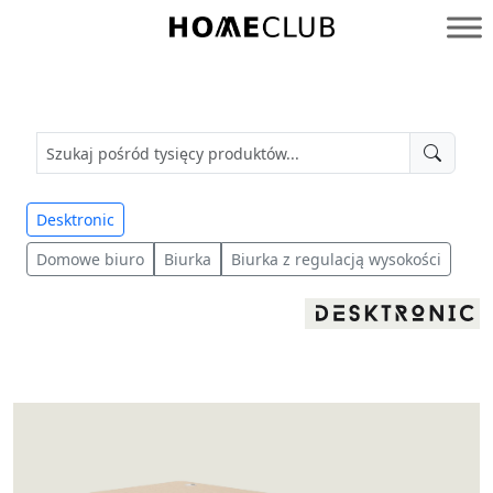
Przejdź
do
Homeclub
treści
Desktronic
Domowe biuro
Biurka
Biurka z regulacją wysokości