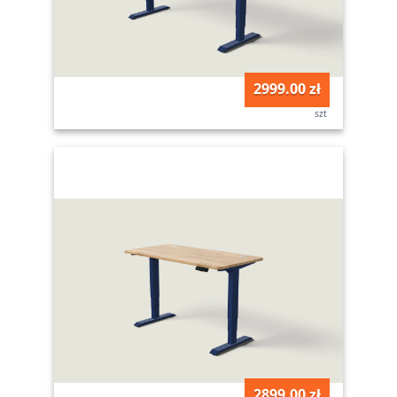
2999.00 zł
szt
2899.00 zł