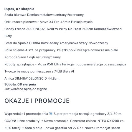
Piątek, 07 sierpnia
Szafa biurowa Damian metalowa antracyt/czerwony
Odkurzacze pionowe - Mova X4 Pro 45min Funkcja mycia
Candy Fresco 300 CNCQ2T620EW Pełny No Frost 205cm Komora świeżości
Biały
Fotel do Spania CORRA Rozkładany Amerykanka Szary Nowoczesny
Półki ścienne 4 szt. na przyprawy, książki półki wiszące nowoczesne białe
Komoda Saon 1 dąb naturalny/czarny
Roboty sprzątające - Mova P50 Ultra Funkcja mopowania Stacja oczyszczająca
Tworzenie mapy pomieszczenia 74dB Biały AI
Amica DIM48A10ELONSCiD 44,8cm
Sobota, 08 sierpnia
Już wkrótce będą dostępne ...
OKAZJE I PROMOCJE
Wyprzedaże i promocje dnia
Super promocja na wąż ogrodowy 3/4 30 m
GO/ON! i inne produkty!
•
Nowa promocja! Generator chloru INTEX QX1200 za
50% taniej!
•
Abra Meble – nowa gazetka od 27.07
•
Nowa Promocja! Basen