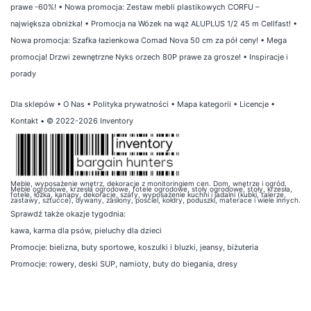
prawe -60%!
•
Nowa promocja: Zestaw mebli plastikowych CORFU –
największa obniżka!
•
Promocja na Wózek na wąż ALUPLUS 1/2 45 m Cellfast!
•
Nowa promocja: Szafka łazienkowa Comad Nova 50 cm za pół ceny!
•
Mega
promocja! Drzwi zewnętrzne Nyks orzech 80P prawe za grosze!
•
Inspiracje i
porady
Dla sklepów
•
O Nas
•
Polityka prywatności
•
Mapa kategorii
•
Licencje
•
Kontakt
• © 2022-2026 Inventory
Meble, wyposażenie wnętrz, dekoracje z monitoringiem cen. Dom, wnętrze i ogród.
Meble ogrodowe, krzesła ogrodowe, fotele ogrodowe, stoły ogrodowe, stoły, krzesła,
fotele, łóżka, kanapy, dekoracje, szafy, wyposażenie kuchni i jadalni (kubki, talerze,
zastawy, sztućce), dywany, zasłony, pościel, kołdry, poduszki, materace i wiele innych.
Sprawdź także
okazje tygodnia
:
kawa
,
karma dla psów
,
pieluchy dla dzieci
Promocje:
bielizna
,
buty sportowe
,
koszulki i bluzki
,
jeansy
,
biżuteria
Promocje:
rowery
,
deski SUP
,
namioty
,
buty do biegania
,
dresy