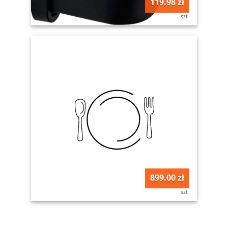
119.98 zł
szt
899.00 zł
szt