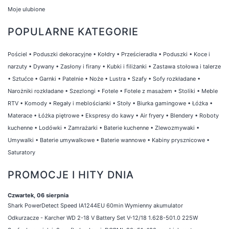
Moje ulubione
POPULARNE KATEGORIE
Pościel
•
Poduszki dekoracyjne
•
Kołdry
•
Prześcieradła
•
Poduszki
•
Koce i
narzuty
•
Dywany
•
Zasłony i firany
•
Kubki i filiżanki
•
Zastawa stołowa i talerze
•
Sztućce
•
Garnki
•
Patelnie
•
Noże
•
Lustra
•
Szafy
•
Sofy rozkładane
•
Narożniki rozkładane
•
Szezlongi
•
Fotele
•
Fotele z masażem
•
Stoliki
•
Meble
RTV
•
Komody
•
Regały i meblościanki
•
Stoły
•
Biurka gamingowe
•
Łóżka
•
Materace
•
Łóżka piętrowe
•
Ekspresy do kawy
•
Air fryery
•
Blendery
•
Roboty
kuchenne
•
Lodówki
•
Zamrażarki
•
Baterie kuchenne
•
Zlewozmywaki
•
Umywalki
•
Baterie umywalkowe
•
Baterie wannowe
•
Kabiny prysznicowe
•
Saturatory
PROMOCJE I HITY DNIA
Czwartek, 06 sierpnia
Shark PowerDetect Speed IA1244EU 60min Wymienny akumulator
Odkurzacze - Karcher WD 2-18 V Battery Set V-12/18 1.628-501.0 225W