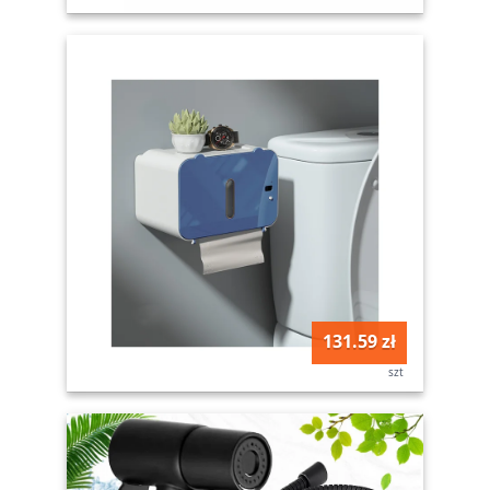
131.59 zł
szt