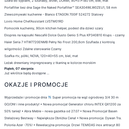
Szafa do sypialni, 2 szuflady, drzwi, DORMI, 90x51x180 cm, biel, mat
Portafilter bez dna Sage the Naked Portafilter™ SEA304WLW0ZEU1, 58 mm
Zlewozmywaki kuchenne - Blanco ETAGON 700IF 524272 Stalowy
Lovio Home ChefAssistant LVSTM01RD
Pomocnik kuchenny, 90cm kitchen helper, podest dla dzieci szary
Ekspres na kapsułki Nescafé Dolce Gusto Genio S Plus KP340810 Krups - czarny
Haier Seria 7 HTW7720ENMB Pełny No Frost 200,6cm Szuflada z kontrolą
wilgotności Zdalne sterowanie Czarny
Szafka rtv, półki, NOVA, 120x40x55 cm, biel, mat
Leżak drewniany impregnowany z tkaniną w kolorze morskim
Piątek, 07 sierpnia
Już wkrótce będą dostępne ...
OKAZJE I PROMOCJE
Wyprzedaże i promocje dnia
Super promocja na wąż ogrodowy 3/4 30 m
GO/ON! i inne produkty!
•
Nowa promocja! Generator chloru INTEX QX1200 za
50% taniej!
•
Abra Meble – nowa gazetka od 27.07
•
Nowa Promocja! Basen
Stelażowy Bestway – Największa Obniżka Cena!
•
Nowa promocja: Dywan Tra.
Polonia Azer -70%!
•
Rewelacyjna promocja: Drzwi TEMIDAS inox antracyt 80