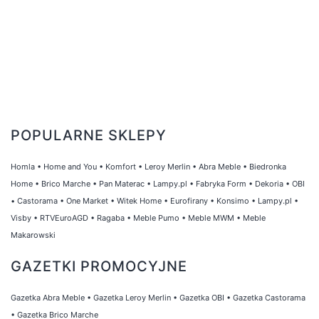
POPULARNE SKLEPY
Homla
•
Home and You
•
Komfort
•
Leroy Merlin
•
Abra Meble
•
Biedronka
Home
•
Brico Marche
•
Pan Materac
•
Lampy.pl
•
Fabryka Form
•
Dekoria
•
OBI
•
Castorama
•
One Market
•
Witek Home
•
Eurofirany
•
Konsimo
•
Lampy.pl
•
Visby
•
RTVEuroAGD
•
Ragaba
•
Meble Pumo
•
Meble MWM
•
Meble
Makarowski
GAZETKI PROMOCYJNE
Gazetka Abra Meble
•
Gazetka Leroy Merlin
•
Gazetka OBI
•
Gazetka Castorama
•
Gazetka Brico Marche