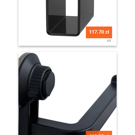
117.70 zł
szt