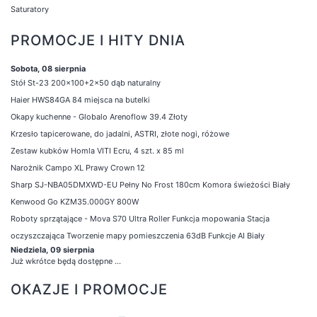
Saturatory
PROMOCJE I HITY DNIA
Sobota, 08 sierpnia
Stół St-23 200x100+2x50 dąb naturalny
Haier HWS84GA 84 miejsca na butelki
Okapy kuchenne - Globalo Arenoflow 39.4 Złoty
Krzesło tapicerowane, do jadalni, ASTRI, złote nogi, różowe
Zestaw kubków Homla VITI Ecru, 4 szt. x 85 ml
Narożnik Campo XL Prawy Crown 12
Sharp SJ-NBA05DMXWD-EU Pełny No Frost 180cm Komora świeżości Biały
Kenwood Go KZM35.000GY 800W
Roboty sprzątające - Mova S70 Ultra Roller Funkcja mopowania Stacja
oczyszczająca Tworzenie mapy pomieszczenia 63dB Funkcje AI Biały
Niedziela, 09 sierpnia
Już wkrótce będą dostępne ...
OKAZJE I PROMOCJE