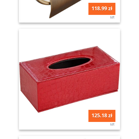
118.99 zł
szt
125.18 zł
szt