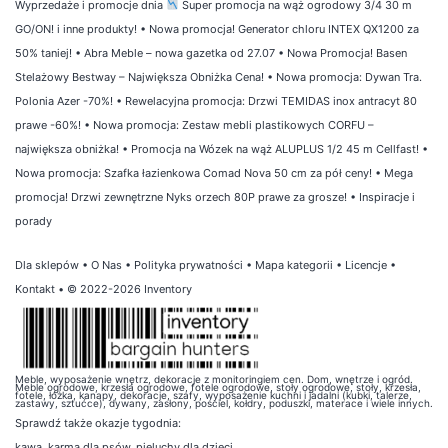
Wyprzedaże i promocje dnia
Super promocja na wąż ogrodowy 3/4 30 m
GO/ON! i inne produkty!
•
Nowa promocja! Generator chloru INTEX QX1200 za
50% taniej!
•
Abra Meble – nowa gazetka od 27.07
•
Nowa Promocja! Basen
Stelażowy Bestway – Największa Obniżka Cena!
•
Nowa promocja: Dywan Tra.
Polonia Azer -70%!
•
Rewelacyjna promocja: Drzwi TEMIDAS inox antracyt 80
prawe -60%!
•
Nowa promocja: Zestaw mebli plastikowych CORFU –
największa obniżka!
•
Promocja na Wózek na wąż ALUPLUS 1/2 45 m Cellfast!
•
Nowa promocja: Szafka łazienkowa Comad Nova 50 cm za pół ceny!
•
Mega
promocja! Drzwi zewnętrzne Nyks orzech 80P prawe za grosze!
•
Inspiracje i
porady
Dla sklepów
•
O Nas
•
Polityka prywatności
•
Mapa kategorii
•
Licencje
•
Kontakt
• © 2022-2026 Inventory
Meble, wyposażenie wnętrz, dekoracje z monitoringiem cen. Dom, wnętrze i ogród.
Meble ogrodowe, krzesła ogrodowe, fotele ogrodowe, stoły ogrodowe, stoły, krzesła,
fotele, łóżka, kanapy, dekoracje, szafy, wyposażenie kuchni i jadalni (kubki, talerze,
zastawy, sztućce), dywany, zasłony, pościel, kołdry, poduszki, materace i wiele innych.
Sprawdź także
okazje tygodnia
:
kawa
,
karma dla psów
,
pieluchy dla dzieci