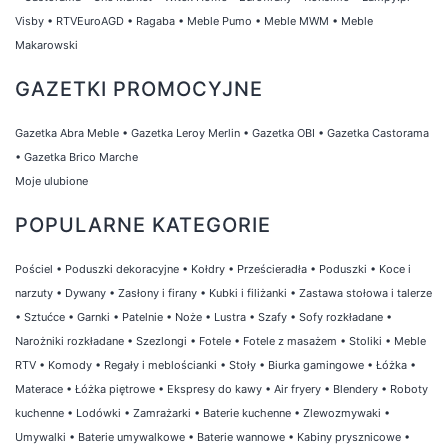
Visby
•
RTVEuroAGD
•
Ragaba
•
Meble Pumo
•
Meble MWM
•
Meble
Makarowski
GAZETKI PROMOCYJNE
Gazetka Abra Meble
•
Gazetka Leroy Merlin
•
Gazetka OBI
•
Gazetka Castorama
•
Gazetka Brico Marche
Moje ulubione
POPULARNE KATEGORIE
Pościel
•
Poduszki dekoracyjne
•
Kołdry
•
Prześcieradła
•
Poduszki
•
Koce i
narzuty
•
Dywany
•
Zasłony i firany
•
Kubki i filiżanki
•
Zastawa stołowa i talerze
•
Sztućce
•
Garnki
•
Patelnie
•
Noże
•
Lustra
•
Szafy
•
Sofy rozkładane
•
Narożniki rozkładane
•
Szezlongi
•
Fotele
•
Fotele z masażem
•
Stoliki
•
Meble
RTV
•
Komody
•
Regały i meblościanki
•
Stoły
•
Biurka gamingowe
•
Łóżka
•
Materace
•
Łóżka piętrowe
•
Ekspresy do kawy
•
Air fryery
•
Blendery
•
Roboty
kuchenne
•
Lodówki
•
Zamrażarki
•
Baterie kuchenne
•
Zlewozmywaki
•
Umywalki
•
Baterie umywalkowe
•
Baterie wannowe
•
Kabiny prysznicowe
•