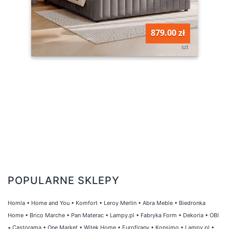
879.00 zł
szt
POPULARNE SKLEPY
Homla
•
Home and You
•
Komfort
•
Leroy Merlin
•
Abra Meble
•
Biedronka
Home
•
Brico Marche
•
Pan Materac
•
Lampy.pl
•
Fabryka Form
•
Dekoria
•
OBI
•
Castorama
•
One Market
•
Witek Home
•
Eurofirany
•
Konsimo
•
Lampy.pl
•