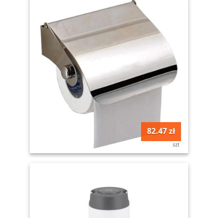
82.47 zł
szt