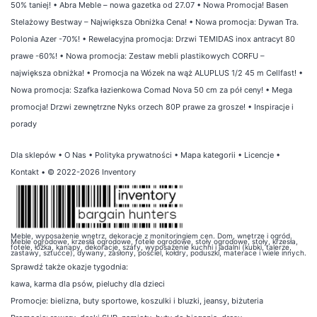
50% taniej!
•
Abra Meble – nowa gazetka od 27.07
•
Nowa Promocja! Basen
Stelażowy Bestway – Największa Obniżka Cena!
•
Nowa promocja: Dywan Tra.
Polonia Azer -70%!
•
Rewelacyjna promocja: Drzwi TEMIDAS inox antracyt 80
prawe -60%!
•
Nowa promocja: Zestaw mebli plastikowych CORFU –
największa obniżka!
•
Promocja na Wózek na wąż ALUPLUS 1/2 45 m Cellfast!
•
Nowa promocja: Szafka łazienkowa Comad Nova 50 cm za pół ceny!
•
Mega
promocja! Drzwi zewnętrzne Nyks orzech 80P prawe za grosze!
•
Inspiracje i
porady
Dla sklepów
•
O Nas
•
Polityka prywatności
•
Mapa kategorii
•
Licencje
•
Kontakt
• © 2022-2026 Inventory
Meble, wyposażenie wnętrz, dekoracje z monitoringiem cen. Dom, wnętrze i ogród.
Meble ogrodowe, krzesła ogrodowe, fotele ogrodowe, stoły ogrodowe, stoły, krzesła,
fotele, łóżka, kanapy, dekoracje, szafy, wyposażenie kuchni i jadalni (kubki, talerze,
zastawy, sztućce), dywany, zasłony, pościel, kołdry, poduszki, materace i wiele innych.
Sprawdź także
okazje tygodnia
:
kawa
,
karma dla psów
,
pieluchy dla dzieci
Promocje:
bielizna
,
buty sportowe
,
koszulki i bluzki
,
jeansy
,
biżuteria