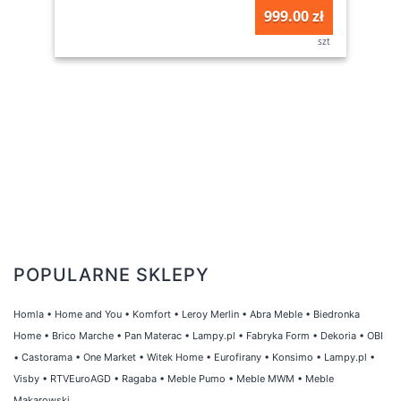
999.00 zł
szt
POPULARNE SKLEPY
Homla
•
Home and You
•
Komfort
•
Leroy Merlin
•
Abra Meble
•
Biedronka
Home
•
Brico Marche
•
Pan Materac
•
Lampy.pl
•
Fabryka Form
•
Dekoria
•
OBI
•
Castorama
•
One Market
•
Witek Home
•
Eurofirany
•
Konsimo
•
Lampy.pl
•
Visby
•
RTVEuroAGD
•
Ragaba
•
Meble Pumo
•
Meble MWM
•
Meble
Makarowski