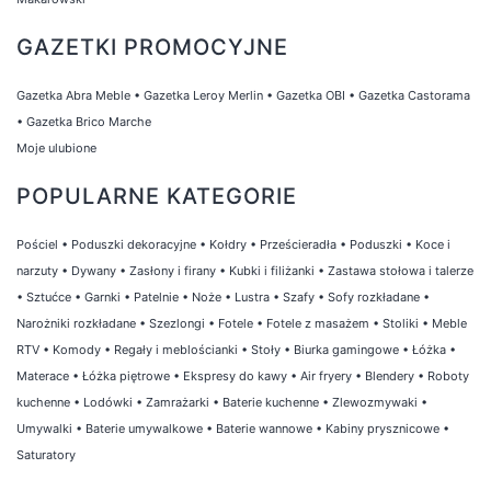
GAZETKI PROMOCYJNE
Gazetka Abra Meble
•
Gazetka Leroy Merlin
•
Gazetka OBI
•
Gazetka Castorama
•
Gazetka Brico Marche
Moje ulubione
POPULARNE KATEGORIE
Pościel
•
Poduszki dekoracyjne
•
Kołdry
•
Prześcieradła
•
Poduszki
•
Koce i
narzuty
•
Dywany
•
Zasłony i firany
•
Kubki i filiżanki
•
Zastawa stołowa i talerze
•
Sztućce
•
Garnki
•
Patelnie
•
Noże
•
Lustra
•
Szafy
•
Sofy rozkładane
•
Narożniki rozkładane
•
Szezlongi
•
Fotele
•
Fotele z masażem
•
Stoliki
•
Meble
RTV
•
Komody
•
Regały i meblościanki
•
Stoły
•
Biurka gamingowe
•
Łóżka
•
Materace
•
Łóżka piętrowe
•
Ekspresy do kawy
•
Air fryery
•
Blendery
•
Roboty
kuchenne
•
Lodówki
•
Zamrażarki
•
Baterie kuchenne
•
Zlewozmywaki
•
Umywalki
•
Baterie umywalkowe
•
Baterie wannowe
•
Kabiny prysznicowe
•
Saturatory