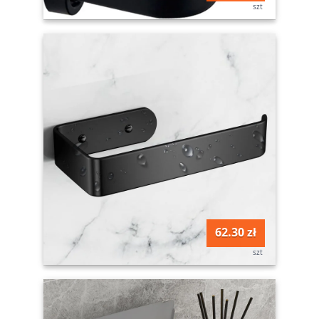
szt
62.30 zł
szt