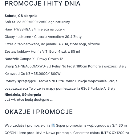
PROMOCJE I HITY DNIA
Sobota, 08 sierpnia
Stół St-23 200x100+2x50 dąb naturalny
Haier HWS84GA 84 miejsca na butelki
Okapy kuchenne - Globalo Arenoflow 39.4 Złoty
Krzesło tapicerowane, do jadalni, ASTRI, złote nogi, różowe
Zestaw kubków Homla VITI Ecru, 4 szt. x 85 ml
Narożnik Campo XL Prawy Crown 12
Sharp SJ-NBA05DMXWD-EU Pełny No Frost 180cm Komora świeżości Biały
Kenwood Go KZM35.000GY 800W
Roboty sprzątające - Mova S70 Ultra Roller Funkcja mopowania Stacja
oczyszczająca Tworzenie mapy pomieszczenia 63dB Funkcje AI Biały
Niedziela, 09 sierpnia
Już wkrótce będą dostępne ...
OKAZJE I PROMOCJE
Wyprzedaże i promocje dnia
Super promocja na wąż ogrodowy 3/4 30 m
GO/ON! i inne produkty!
•
Nowa promocja! Generator chloru INTEX QX1200 za