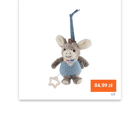
84.99 zł
szt