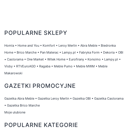
POPULARNE SKLEPY
Homla
•
Home and You
•
Komfort
•
Leroy Merlin
•
Abra Meble
•
Biedronka
Home
•
Brico Marche
•
Pan Materac
•
Lampy.pl
•
Fabryka Form
•
Dekoria
•
OBI
•
Castorama
•
One Market
•
Witek Home
•
Eurofirany
•
Konsimo
•
Lampy.pl
•
Visby
•
RTVEuroAGD
•
Ragaba
•
Meble Pumo
•
Meble MWM
•
Meble
Makarowski
GAZETKI PROMOCYJNE
Gazetka Abra Meble
•
Gazetka Leroy Merlin
•
Gazetka OBI
•
Gazetka Castorama
•
Gazetka Brico Marche
Moje ulubione
POPULARNE KATEGORIE