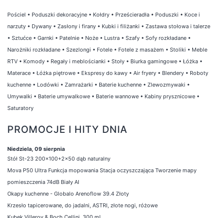
Pościel
•
Poduszki dekoracyjne
•
Kołdry
•
Prześcieradła
•
Poduszki
•
Koce i
narzuty
•
Dywany
•
Zasłony i firany
•
Kubki i filiżanki
•
Zastawa stołowa i talerze
•
Sztućce
•
Garnki
•
Patelnie
•
Noże
•
Lustra
•
Szafy
•
Sofy rozkładane
•
Narożniki rozkładane
•
Szezlongi
•
Fotele
•
Fotele z masażem
•
Stoliki
•
Meble
RTV
•
Komody
•
Regały i meblościanki
•
Stoły
•
Biurka gamingowe
•
Łóżka
•
Materace
•
Łóżka piętrowe
•
Ekspresy do kawy
•
Air fryery
•
Blendery
•
Roboty
kuchenne
•
Lodówki
•
Zamrażarki
•
Baterie kuchenne
•
Zlewozmywaki
•
Umywalki
•
Baterie umywalkowe
•
Baterie wannowe
•
Kabiny prysznicowe
•
Saturatory
PROMOCJE I HITY DNIA
Niedziela, 09 sierpnia
Stół St-23 200x100+2x50 dąb naturalny
Mova P50 Ultra Funkcja mopowania Stacja oczyszczająca Tworzenie mapy
pomieszczenia 74dB Biały AI
Okapy kuchenne - Globalo Arenoflow 39.4 Złoty
Krzesło tapicerowane, do jadalni, ASTRI, złote nogi, różowe
Kubek Villeroy & Boch Cellini, 300 ml