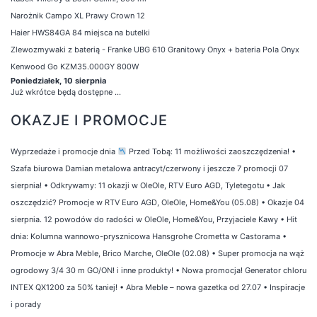
Narożnik Campo XL Prawy Crown 12
Haier HWS84GA 84 miejsca na butelki
Zlewozmywaki z baterią - Franke UBG 610 Granitowy Onyx + bateria Pola Onyx
Kenwood Go KZM35.000GY 800W
Poniedziałek, 10 sierpnia
Już wkrótce będą dostępne ...
OKAZJE I PROMOCJE
Wyprzedaże i promocje dnia
Przed Tobą: 11 możliwości zaoszczędzenia!
•
Szafa biurowa Damian metalowa antracyt/czerwony i jeszcze 7 promocji 07
sierpnia!
•
Odkrywamy: 11 okazji w OleOle, RTV Euro AGD, Tyletegotu
•
Jak
oszczędzić? Promocje w RTV Euro AGD, OleOle, Home&You (05.08)
•
Okazje 04
sierpnia. 12 powodów do radości w OleOle, Home&You, Przyjaciele Kawy
•
Hit
dnia: Kolumna wannowo-prysznicowa Hansgrohe Crometta w Castorama
•
Promocje w Abra Meble, Brico Marche, OleOle (02.08)
•
Super promocja na wąż
ogrodowy 3/4 30 m GO/ON! i inne produkty!
•
Nowa promocja! Generator chloru
INTEX QX1200 za 50% taniej!
•
Abra Meble – nowa gazetka od 27.07
•
Inspiracje
i porady