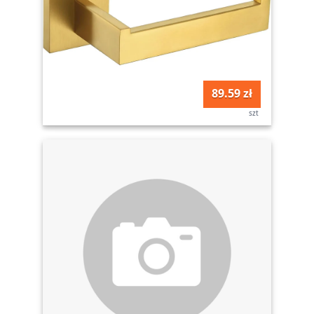
89.59 zł
szt