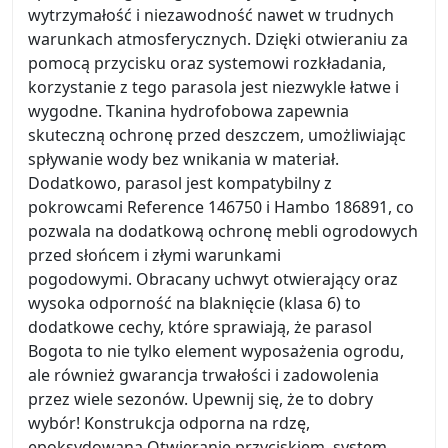
wytrzymałość i niezawodność nawet w trudnych
warunkach atmosferycznych. Dzięki otwieraniu za
pomocą przycisku oraz systemowi rozkładania,
korzystanie z tego parasola jest niezwykle łatwe i
wygodne. Tkanina hydrofobowa zapewnia
skuteczną ochronę przed deszczem, umożliwiając
spływanie wody bez wnikania w materiał.
Dodatkowo, parasol jest kompatybilny z
pokrowcami Reference 146750 i Hambo 186891, co
pozwala na dodatkową ochronę mebli ogrodowych
przed słońcem i złymi warunkami
pogodowymi. Obracany uchwyt otwierający oraz
wysoka odporność na blaknięcie (klasa 6) to
dodatkowe cechy, które sprawiają, że parasol
Bogota to nie tylko element wyposażenia ogrodu,
ale również gwarancja trwałości i zadowolenia
przez wiele sezonów. Upewnij się, że to dobry
wybór! Konstrukcja odporna na rdzę,
epoksydowana Otwieranie przyciskiem, system