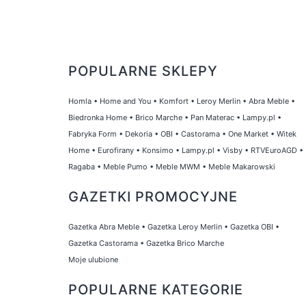
POPULARNE SKLEPY
Homla
•
Home and You
•
Komfort
•
Leroy Merlin
•
Abra Meble
•
Biedronka Home
•
Brico Marche
•
Pan Materac
•
Lampy.pl
•
Fabryka Form
•
Dekoria
•
OBI
•
Castorama
•
One Market
•
Witek
Home
•
Eurofirany
•
Konsimo
•
Lampy.pl
•
Visby
•
RTVEuroAGD
•
Ragaba
•
Meble Pumo
•
Meble MWM
•
Meble Makarowski
GAZETKI PROMOCYJNE
Gazetka Abra Meble
•
Gazetka Leroy Merlin
•
Gazetka OBI
•
Gazetka Castorama
•
Gazetka Brico Marche
Moje ulubione
POPULARNE KATEGORIE