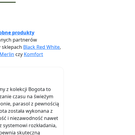
obne produkty
nych partnerów
w sklepach
Black Red White
,
Merlin
czy
Komfort
y z kolekcji Bogota to
ędzanie czasu na świeżym
ronie, parasol z pewnością
ota została wykonana z
ość i niezawodność nawet
z systemowi rozkładania,
apewnia skuteczną