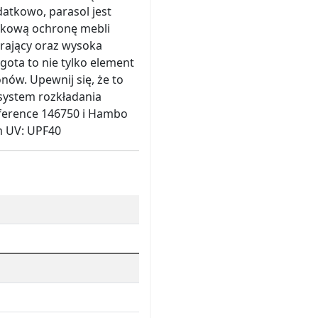
atkowo, parasol jest
tkową ochronę mebli
rający oraz wysoka
gota to nie tylko element
nów. Upewnij się, że to
system rozkładania
ference 146750 i Hambo
m UV: UPF40