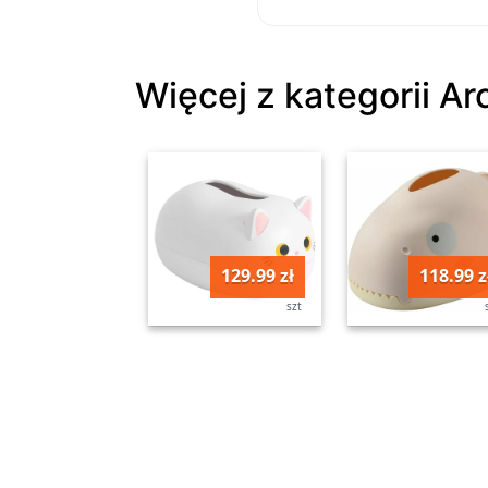
Więcej z kategorii A
129.99 zł
118.99 z
szt