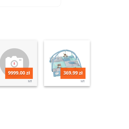
9999.00 zł
369.99 zł
szt
szt