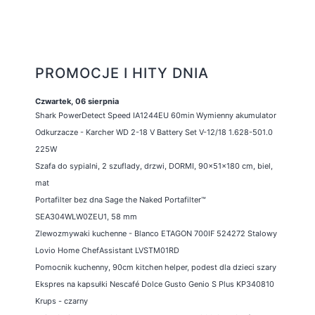
PROMOCJE I HITY DNIA
Czwartek, 06 sierpnia
Shark PowerDetect Speed IA1244EU 60min Wymienny akumulator
Odkurzacze - Karcher WD 2-18 V Battery Set V-12/18 1.628-501.0
225W
Szafa do sypialni, 2 szuflady, drzwi, DORMI, 90x51x180 cm, biel,
mat
Portafilter bez dna Sage the Naked Portafilter™
SEA304WLW0ZEU1, 58 mm
Zlewozmywaki kuchenne - Blanco ETAGON 700IF 524272 Stalowy
Lovio Home ChefAssistant LVSTM01RD
Pomocnik kuchenny, 90cm kitchen helper, podest dla dzieci szary
Ekspres na kapsułki Nescafé Dolce Gusto Genio S Plus KP340810
Krups - czarny