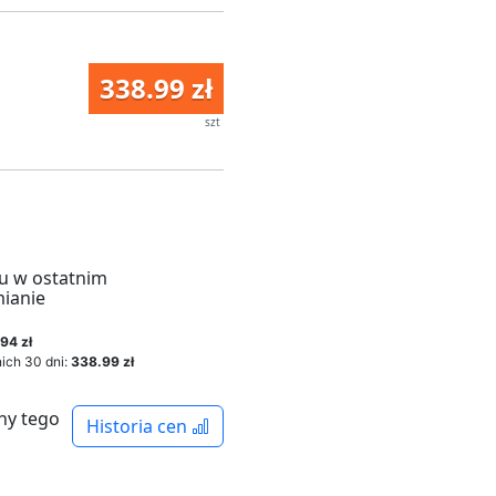
338.99 zł
szt
u w ostatnim
mianie
94 zł
ich 30 dni:
338.99 zł
ny tego
Historia cen