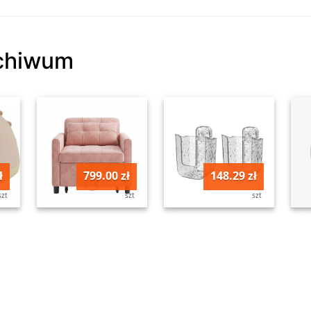
rchiwum
ł
799.00 zł
148.29 zł
szt
szt
szt