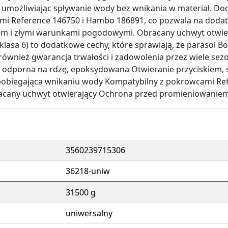
umożliwiając spływanie wody bez wnikania w materiał. Dod
mi Reference 146750 i Hambo 186891, co pozwala na doda
m i złymi warunkami pogodowymi. Obracany uchwyt otwie
klasa 6) to dodatkowe cechy, które sprawiają, że parasol Bo
ównież gwarancja trwałości i zadowolenia przez wiele sezo
 odporna na rdzę, epoksydowana Otwieranie przyciskiem, 
obiegająca wnikaniu wody Kompatybilny z pokrowcami Re
racany uchwyt otwierający Ochrona przed promieniowanie
3560239715306
36218-uniw
31500 g
uniwersalny