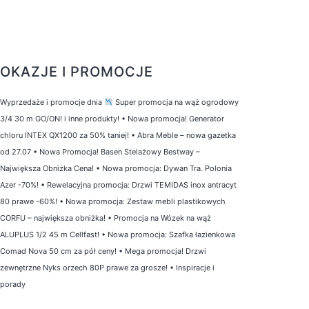
OKAZJE I PROMOCJE
Wyprzedaże i promocje dnia
Super promocja na wąż ogrodowy
3/4 30 m GO/ON! i inne produkty!
•
Nowa promocja! Generator
chloru INTEX QX1200 za 50% taniej!
•
Abra Meble – nowa gazetka
od 27.07
•
Nowa Promocja! Basen Stelażowy Bestway –
Największa Obniżka Cena!
•
Nowa promocja: Dywan Tra. Polonia
Azer -70%!
•
Rewelacyjna promocja: Drzwi TEMIDAS inox antracyt
80 prawe -60%!
•
Nowa promocja: Zestaw mebli plastikowych
CORFU – największa obniżka!
•
Promocja na Wózek na wąż
ALUPLUS 1/2 45 m Cellfast!
•
Nowa promocja: Szafka łazienkowa
Comad Nova 50 cm za pół ceny!
•
Mega promocja! Drzwi
zewnętrzne Nyks orzech 80P prawe za grosze!
•
Inspiracje i
porady