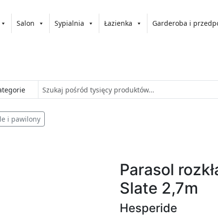
Salon
Sypialnia
Łazienka
Garderoba i przedp
le i pawilony
Parasol rozk
Slate 2,7m
Hesperide