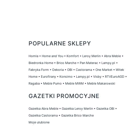
POPULARNE SKLEPY
Homla
•
Home and You
•
Komfort
•
Leroy Merlin
•
Abra Meble
•
Biedronka Home
•
Brico Marche
•
Pan Materac
•
Lampy.pl
•
Fabryka Form
•
Dekoria
•
OBI
•
Castorama
•
One Market
•
Witek
Home
•
Eurofirany
•
Konsimo
•
Lampy.pl
•
Visby
•
RTVEuroAGD
•
Ragaba
•
Meble Pumo
•
Meble MWM
•
Meble Makarowski
GAZETKI PROMOCYJNE
Gazetka Abra Meble
•
Gazetka Leroy Merlin
•
Gazetka OBI
•
Gazetka Castorama
•
Gazetka Brico Marche
Moje ulubione