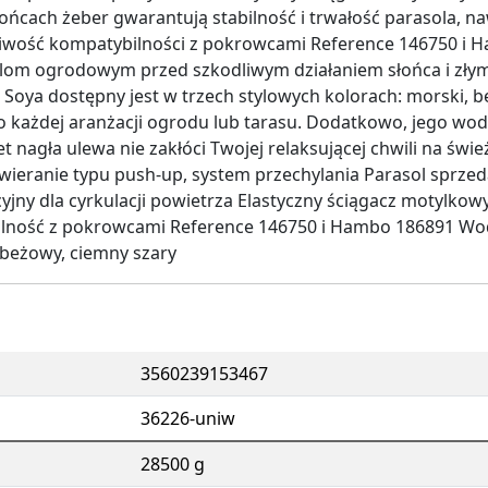
ońcach żeber gwarantują stabilność i trwałość parasola, na
wość kompatybilności z pokrowcami Reference 146750 i 
om ogrodowym przed szkodliwym działaniem słońca i zły
Soya dostępny jest w trzech stylowych kolorach: morski, b
 każdej aranżacji ogrodu lub tarasu. Dodatkowo, jego w
t nagła ulewa nie zakłóci Twojej relaksującej chwili na św
twieranie typu push-up, system przechylania Parasol sprzed
jny dla cyrkulacji powietrza Elastyczny ściągacz motylkow
lność z pokrowcami Reference 146750 i Hambo 186891 Wo
 beżowy, ciemny szary
3560239153467
36226-uniw
28500 g