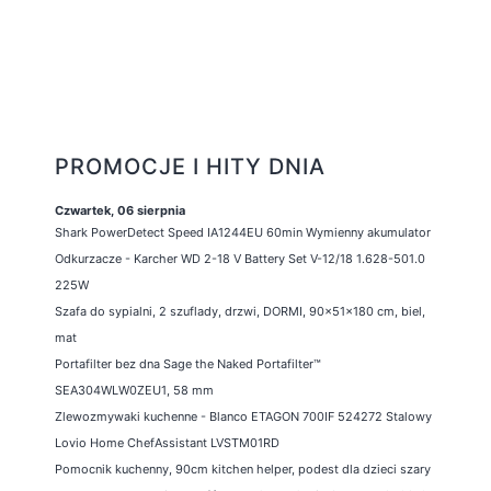
PROMOCJE I HITY DNIA
Czwartek, 06 sierpnia
Shark PowerDetect Speed IA1244EU 60min Wymienny akumulator
Odkurzacze - Karcher WD 2-18 V Battery Set V-12/18 1.628-501.0
225W
Szafa do sypialni, 2 szuflady, drzwi, DORMI, 90x51x180 cm, biel,
mat
Portafilter bez dna Sage the Naked Portafilter™
SEA304WLW0ZEU1, 58 mm
Zlewozmywaki kuchenne - Blanco ETAGON 700IF 524272 Stalowy
Lovio Home ChefAssistant LVSTM01RD
Pomocnik kuchenny, 90cm kitchen helper, podest dla dzieci szary