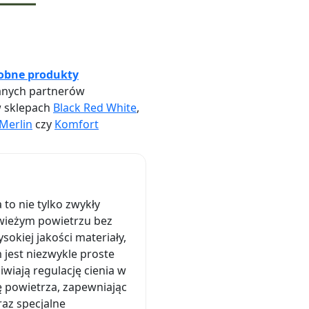
obne produkty
nych partnerów
w sklepach
Black Red White
,
Merlin
czy
Komfort
to nie tylko zwykły
 świeżym powietrzu bez
kiej jakości materiały,
 jest niezwykle proste
wiają regulację cienia w
 powietrza, zapewniając
az specjalne