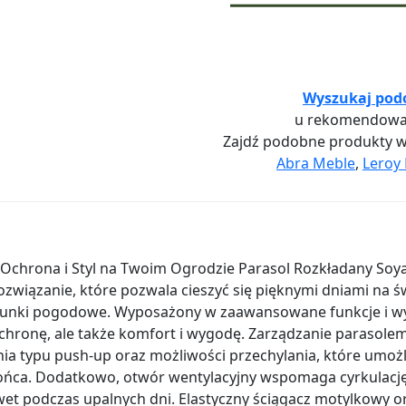
Wyszukaj pod
u rekomendowa
Zajdź podobne produkty 
Abra Meble
,
Leroy 
Ochrona i Styl na Twoim Ogrodzie Parasol Rozkładany Soya 
 rozwiązanie, które pozwala cieszyć się pięknymi dniami na
runki pogodowe. Wyposażony w zaawansowane funkcje i wyso
chronę, ale także komfort i wygodę. Zarządzanie parasolem
ia typu push-up oraz możliwości przechylania, które umożli
łońca. Dodatkowo, otwór wentylacyjny wspomaga cyrkulację
et podczas upalnych dni. Elastyczny ściągacz motylkowy or