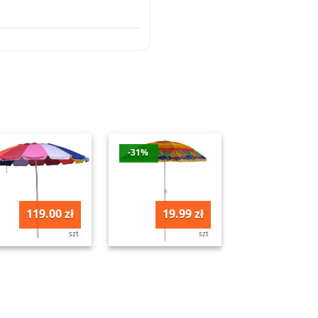
-31%
119.00 zł
19.99 zł
szt
szt