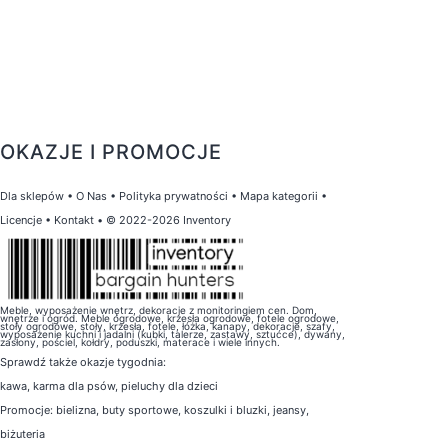
OKAZJE I PROMOCJE
Dla sklepów
•
O Nas
•
Polityka prywatności
•
Mapa kategorii
•
Licencje
•
Kontakt
• © 2022-2026 Inventory
Meble, wyposażenie wnętrz, dekoracje z monitoringiem cen. Dom,
wnętrze i ogród. Meble ogrodowe, krzesła ogrodowe, fotele ogrodowe,
stoły ogrodowe, stoły, krzesła, fotele, łóżka, kanapy, dekoracje, szafy,
wyposażenie kuchni i jadalni (kubki, talerze, zastawy, sztućce), dywany,
zasłony, pościel, kołdry, poduszki, materace i wiele innych.
Sprawdź także
okazje tygodnia
:
kawa
,
karma dla psów
,
pieluchy dla dzieci
Promocje:
bielizna
,
buty sportowe
,
koszulki i bluzki
,
jeansy
,
biżuteria