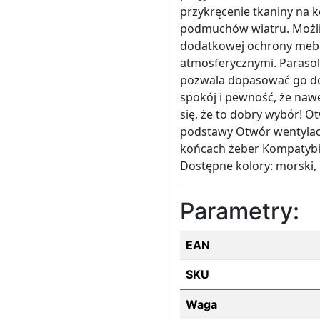
przykręcenie tkaniny na k
podmuchów wiatru. Możli
dodatkowej ochrony mebl
atmosferycznymi. Parasol 
pozwala dopasować go do
spokój i pewność, że nawe
się, że to dobry wybór! O
podstawy Otwór wentylacy
końcach żeber Kompatybi
Dostępne kolory: morski,
Parametry:
EAN
SKU
Waga