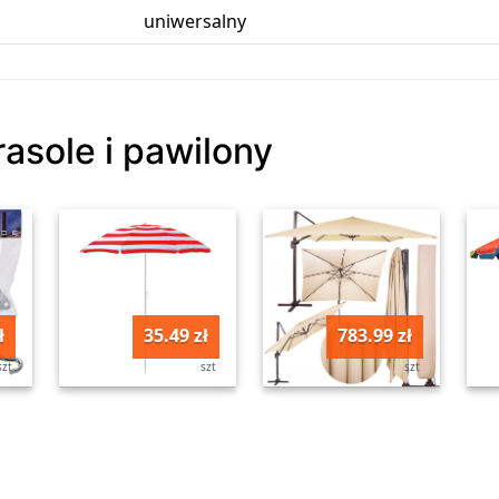
uniwersalny
rasole i pawilony
ł
35.49 zł
783.99 zł
szt
szt
szt