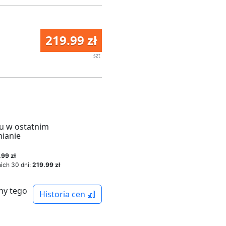
219.99 zł
szt
u w ostatnim
mianie
.99 zł
ich 30 dni:
219.99 zł
ny tego
Historia cen