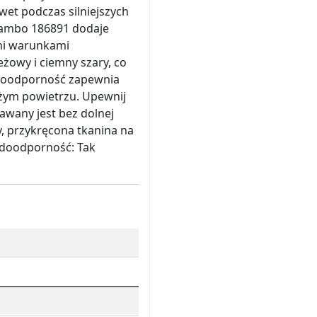
wet podczas silniejszych
Hambo 186891 dodaje
mi warunkami
eżowy i ciemny szary, co
odoodporność zapewnia
ieżym powietrzu. Upewnij
awany jest bez dolnej
y, przykręcona tkanina na
doodporność: Tak