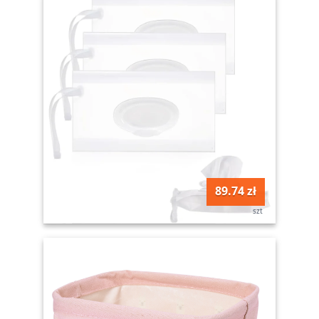
89.74 zł
szt