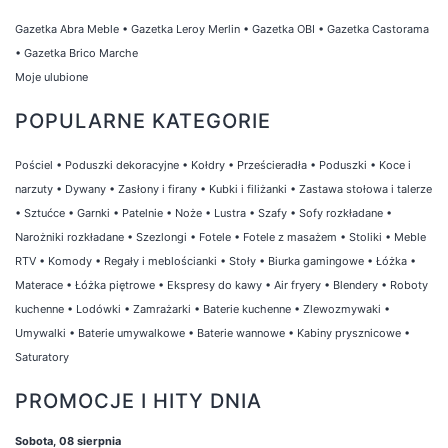
Gazetka Abra Meble
•
Gazetka Leroy Merlin
•
Gazetka OBI
•
Gazetka Castorama
•
Gazetka Brico Marche
Moje ulubione
POPULARNE KATEGORIE
Pościel
•
Poduszki dekoracyjne
•
Kołdry
•
Prześcieradła
•
Poduszki
•
Koce i
narzuty
•
Dywany
•
Zasłony i firany
•
Kubki i filiżanki
•
Zastawa stołowa i talerze
•
Sztućce
•
Garnki
•
Patelnie
•
Noże
•
Lustra
•
Szafy
•
Sofy rozkładane
•
Narożniki rozkładane
•
Szezlongi
•
Fotele
•
Fotele z masażem
•
Stoliki
•
Meble
RTV
•
Komody
•
Regały i meblościanki
•
Stoły
•
Biurka gamingowe
•
Łóżka
•
Materace
•
Łóżka piętrowe
•
Ekspresy do kawy
•
Air fryery
•
Blendery
•
Roboty
kuchenne
•
Lodówki
•
Zamrażarki
•
Baterie kuchenne
•
Zlewozmywaki
•
Umywalki
•
Baterie umywalkowe
•
Baterie wannowe
•
Kabiny prysznicowe
•
Saturatory
PROMOCJE I HITY DNIA
Sobota, 08 sierpnia