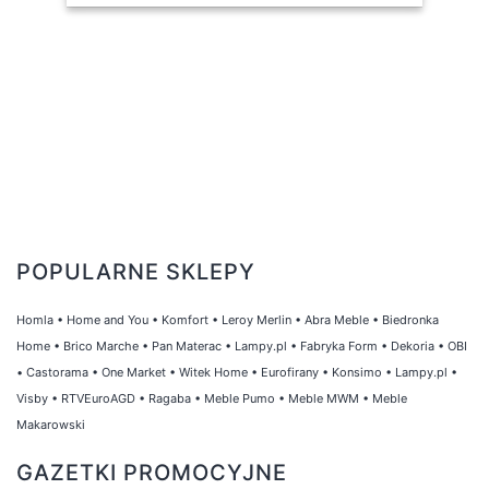
POPULARNE SKLEPY
Homla
•
Home and You
•
Komfort
•
Leroy Merlin
•
Abra Meble
•
Biedronka
Home
•
Brico Marche
•
Pan Materac
•
Lampy.pl
•
Fabryka Form
•
Dekoria
•
OBI
•
Castorama
•
One Market
•
Witek Home
•
Eurofirany
•
Konsimo
•
Lampy.pl
•
Visby
•
RTVEuroAGD
•
Ragaba
•
Meble Pumo
•
Meble MWM
•
Meble
Makarowski
GAZETKI PROMOCYJNE