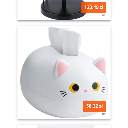
123.49 zł
szt
58.32 zł
szt