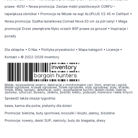
prawe -60%!
•
Nowa promocja: Zestaw mebli plastikowych CORFU –
największa obniżka!
•
Promocja na Wózek na wąż ALUPLUS 1/2 45 m Cellfast!
•
Nowa promocja: Szafka łazienkowa Comad Nova 50 cm za pół ceny!
•
Mega
promocja! Drzwi zewnętrzne Nyks orzech 80P prawe za grosze!
•
Inspiracje i
porady
Dla sklepów
•
O Nas
•
Polityka prywatności
•
Mapa kategorii
•
Licencje
•
Kontakt
• © 2022-2026 Inventory
Meble, wyposażenie wnętrz, dekoracje z monitoringiem cen. Dom, wnętrze i ogród.
Meble ogrodowe, krzesła ogrodowe, fotele ogrodowe, stoły ogrodowe, stoły, krzesła,
fotele, łóżka, kanapy, dekoracje, szafy, wyposażenie kuchni i jadalni (kubki, talerze,
zastawy, sztućce), dywany, zasłony, pościel, kołdry, poduszki, materace i wiele innych.
Sprawdź także
okazje tygodnia
:
kawa
,
karma dla psów
,
pieluchy dla dzieci
Promocje:
bielizna
,
buty sportowe
,
koszulki i bluzki
,
jeansy
,
biżuteria
Promocje:
rowery
,
deski SUP
,
namioty
,
buty do biegania
,
dresy