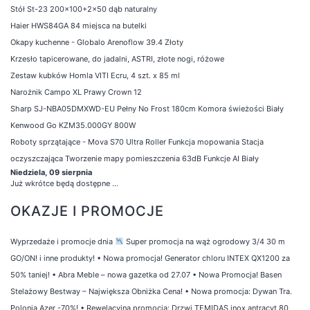
Stół St-23 200x100+2x50 dąb naturalny
Haier HWS84GA 84 miejsca na butelki
Okapy kuchenne - Globalo Arenoflow 39.4 Złoty
Krzesło tapicerowane, do jadalni, ASTRI, złote nogi, różowe
Zestaw kubków Homla VITI Ecru, 4 szt. x 85 ml
Narożnik Campo XL Prawy Crown 12
Sharp SJ-NBA05DMXWD-EU Pełny No Frost 180cm Komora świeżości Biały
Kenwood Go KZM35.000GY 800W
Roboty sprzątające - Mova S70 Ultra Roller Funkcja mopowania Stacja
oczyszczająca Tworzenie mapy pomieszczenia 63dB Funkcje AI Biały
Niedziela, 09 sierpnia
Już wkrótce będą dostępne ...
OKAZJE I PROMOCJE
Wyprzedaże i promocje dnia
Super promocja na wąż ogrodowy 3/4 30 m
GO/ON! i inne produkty!
•
Nowa promocja! Generator chloru INTEX QX1200 za
50% taniej!
•
Abra Meble – nowa gazetka od 27.07
•
Nowa Promocja! Basen
Stelażowy Bestway – Największa Obniżka Cena!
•
Nowa promocja: Dywan Tra.
Polonia Azer -70%!
•
Rewelacyjna promocja: Drzwi TEMIDAS inox antracyt 80