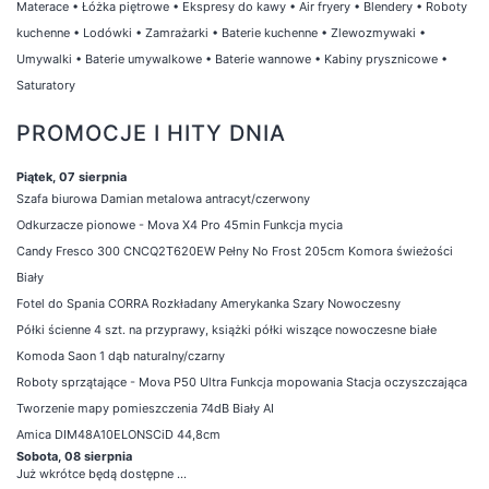
Materace
•
Łóżka piętrowe
•
Ekspresy do kawy
•
Air fryery
•
Blendery
•
Roboty
kuchenne
•
Lodówki
•
Zamrażarki
•
Baterie kuchenne
•
Zlewozmywaki
•
Umywalki
•
Baterie umywalkowe
•
Baterie wannowe
•
Kabiny prysznicowe
•
Saturatory
PROMOCJE I HITY DNIA
Piątek, 07 sierpnia
Szafa biurowa Damian metalowa antracyt/czerwony
Odkurzacze pionowe - Mova X4 Pro 45min Funkcja mycia
Candy Fresco 300 CNCQ2T620EW Pełny No Frost 205cm Komora świeżości
Biały
Fotel do Spania CORRA Rozkładany Amerykanka Szary Nowoczesny
Półki ścienne 4 szt. na przyprawy, książki półki wiszące nowoczesne białe
Komoda Saon 1 dąb naturalny/czarny
Roboty sprzątające - Mova P50 Ultra Funkcja mopowania Stacja oczyszczająca
Tworzenie mapy pomieszczenia 74dB Biały AI
Amica DIM48A10ELONSCiD 44,8cm
Sobota, 08 sierpnia
Już wkrótce będą dostępne ...