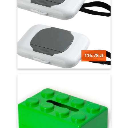
116.78 zł
szt