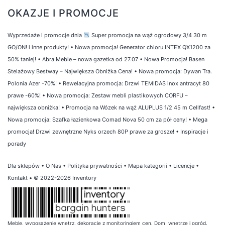
OKAZJE I PROMOCJE
Wyprzedaże i promocje dnia
Super promocja na wąż ogrodowy 3/4 30 m
GO/ON! i inne produkty!
•
Nowa promocja! Generator chloru INTEX QX1200 za
50% taniej!
•
Abra Meble – nowa gazetka od 27.07
•
Nowa Promocja! Basen
Stelażowy Bestway – Największa Obniżka Cena!
•
Nowa promocja: Dywan Tra.
Polonia Azer -70%!
•
Rewelacyjna promocja: Drzwi TEMIDAS inox antracyt 80
prawe -60%!
•
Nowa promocja: Zestaw mebli plastikowych CORFU –
największa obniżka!
•
Promocja na Wózek na wąż ALUPLUS 1/2 45 m Cellfast!
•
Nowa promocja: Szafka łazienkowa Comad Nova 50 cm za pół ceny!
•
Mega
promocja! Drzwi zewnętrzne Nyks orzech 80P prawe za grosze!
•
Inspiracje i
porady
Dla sklepów
•
O Nas
•
Polityka prywatności
•
Mapa kategorii
•
Licencje
•
Kontakt
• © 2022-2026 Inventory
Meble, wyposażenie wnętrz, dekoracje z monitoringiem cen. Dom, wnętrze i ogród.