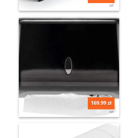
szt
169.99 zł
szt