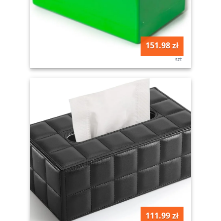
151.98 zł
szt
111.99 zł