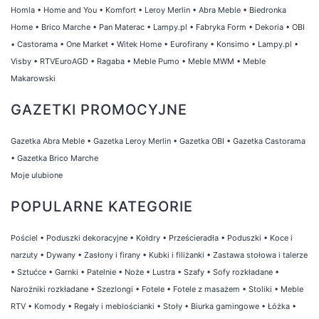
Homla
•
Home and You
•
Komfort
•
Leroy Merlin
•
Abra Meble
•
Biedronka
Home
•
Brico Marche
•
Pan Materac
•
Lampy.pl
•
Fabryka Form
•
Dekoria
•
OBI
•
Castorama
•
One Market
•
Witek Home
•
Eurofirany
•
Konsimo
•
Lampy.pl
•
Visby
•
RTVEuroAGD
•
Ragaba
•
Meble Pumo
•
Meble MWM
•
Meble
Makarowski
GAZETKI PROMOCYJNE
Gazetka Abra Meble
•
Gazetka Leroy Merlin
•
Gazetka OBI
•
Gazetka Castorama
•
Gazetka Brico Marche
Moje ulubione
POPULARNE KATEGORIE
Pościel
•
Poduszki dekoracyjne
•
Kołdry
•
Prześcieradła
•
Poduszki
•
Koce i
narzuty
•
Dywany
•
Zasłony i firany
•
Kubki i filiżanki
•
Zastawa stołowa i talerze
•
Sztućce
•
Garnki
•
Patelnie
•
Noże
•
Lustra
•
Szafy
•
Sofy rozkładane
•
Narożniki rozkładane
•
Szezlongi
•
Fotele
•
Fotele z masażem
•
Stoliki
•
Meble
RTV
•
Komody
•
Regały i meblościanki
•
Stoły
•
Biurka gamingowe
•
Łóżka
•