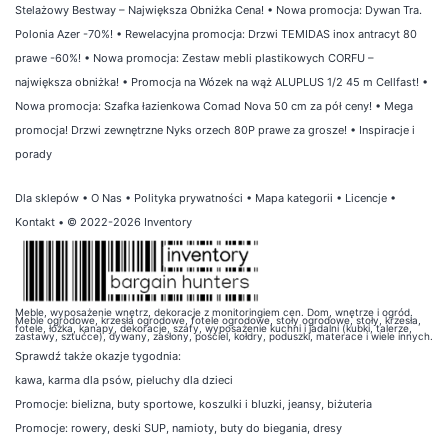
Stelażowy Bestway – Największa Obniżka Cena!
•
Nowa promocja: Dywan Tra.
Polonia Azer -70%!
•
Rewelacyjna promocja: Drzwi TEMIDAS inox antracyt 80
prawe -60%!
•
Nowa promocja: Zestaw mebli plastikowych CORFU –
największa obniżka!
•
Promocja na Wózek na wąż ALUPLUS 1/2 45 m Cellfast!
•
Nowa promocja: Szafka łazienkowa Comad Nova 50 cm za pół ceny!
•
Mega
promocja! Drzwi zewnętrzne Nyks orzech 80P prawe za grosze!
•
Inspiracje i
porady
Dla sklepów
•
O Nas
•
Polityka prywatności
•
Mapa kategorii
•
Licencje
•
Kontakt
• © 2022-2026 Inventory
Meble, wyposażenie wnętrz, dekoracje z monitoringiem cen. Dom, wnętrze i ogród.
Meble ogrodowe, krzesła ogrodowe, fotele ogrodowe, stoły ogrodowe, stoły, krzesła,
fotele, łóżka, kanapy, dekoracje, szafy, wyposażenie kuchni i jadalni (kubki, talerze,
zastawy, sztućce), dywany, zasłony, pościel, kołdry, poduszki, materace i wiele innych.
Sprawdź także
okazje tygodnia
:
kawa
,
karma dla psów
,
pieluchy dla dzieci
Promocje:
bielizna
,
buty sportowe
,
koszulki i bluzki
,
jeansy
,
biżuteria
Promocje:
rowery
,
deski SUP
,
namioty
,
buty do biegania
,
dresy