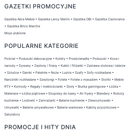
GAZETKI PROMOCYJNE
Gazetka Abra Meble
•
Gazetka Leroy Merlin
•
Gazetka OBI
•
Gazetka Castorama
•
Gazetka Brico Marche
Moje ulubione
POPULARNE KATEGORIE
Pościel
•
Poduszki dekoracyjne
•
Kołdry
•
Prześcieradła
•
Poduszki
•
Koce i
narzuty
•
Dywany
•
Zasłony i firany
•
Kubki i filiżanki
•
Zastawa stołowa i talerze
•
Sztućce
•
Garnki
•
Patelnie
•
Noże
•
Lustra
•
Szafy
•
Sofy rozkładane
•
Narożniki rozkładane
•
Szezlongi
•
Fotele
•
Fotele z masażem
•
Stoliki
•
Meble
RTV
•
Komody
•
Regały i meblościanki
•
Stoły
•
Biurka gamingowe
•
Łóżka
•
Materace
•
Łóżka piętrowe
•
Ekspresy do kawy
•
Air fryery
•
Blendery
•
Roboty
kuchenne
•
Lodówki
•
Zamrażarki
•
Baterie kuchenne
•
Zlewozmywaki
•
Umywalki
•
Baterie umywalkowe
•
Baterie wannowe
•
Kabiny prysznicowe
•
Saturatory
PROMOCJE I HITY DNIA