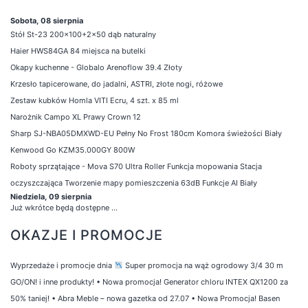
Sobota, 08 sierpnia
Stół St-23 200x100+2x50 dąb naturalny
Haier HWS84GA 84 miejsca na butelki
Okapy kuchenne - Globalo Arenoflow 39.4 Złoty
Krzesło tapicerowane, do jadalni, ASTRI, złote nogi, różowe
Zestaw kubków Homla VITI Ecru, 4 szt. x 85 ml
Narożnik Campo XL Prawy Crown 12
Sharp SJ-NBA05DMXWD-EU Pełny No Frost 180cm Komora świeżości Biały
Kenwood Go KZM35.000GY 800W
Roboty sprzątające - Mova S70 Ultra Roller Funkcja mopowania Stacja
oczyszczająca Tworzenie mapy pomieszczenia 63dB Funkcje AI Biały
Niedziela, 09 sierpnia
Już wkrótce będą dostępne ...
OKAZJE I PROMOCJE
Wyprzedaże i promocje dnia
Super promocja na wąż ogrodowy 3/4 30 m
GO/ON! i inne produkty!
•
Nowa promocja! Generator chloru INTEX QX1200 za
50% taniej!
•
Abra Meble – nowa gazetka od 27.07
•
Nowa Promocja! Basen