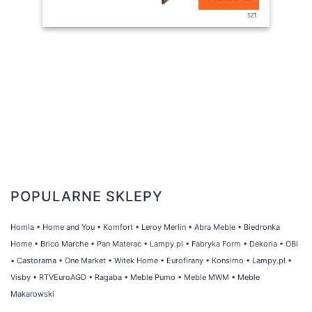
szt
POPULARNE SKLEPY
Homla
•
Home and You
•
Komfort
•
Leroy Merlin
•
Abra Meble
•
Biedronka
Home
•
Brico Marche
•
Pan Materac
•
Lampy.pl
•
Fabryka Form
•
Dekoria
•
OBI
•
Castorama
•
One Market
•
Witek Home
•
Eurofirany
•
Konsimo
•
Lampy.pl
•
Visby
•
RTVEuroAGD
•
Ragaba
•
Meble Pumo
•
Meble MWM
•
Meble
Makarowski