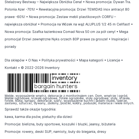
Stelażowy Bestway – Największa Obniżka Cena!
•
Nowa promocja: Dywan Tra.
Polonia Azer -70%!
•
Rewelacyjna promocja: Drzwi TEMIDAS inox antracyt 80
prawe -60%!
•
Nowa promocja: Zestaw mebli plastikowych CORFU –
największa obniżka!
•
Promocja na Wózek na wąż ALUPLUS 1/2 45 m Cellfast!
•
Nowa promocja: Szafka łazienkowa Comad Nova 50 cm za pół ceny!
•
Mega
promocja! Drzwi zewnętrzne Nyks orzech 80P prawe za grosze!
•
Inspiracje i
porady
Dla sklepów
•
O Nas
•
Polityka prywatności
•
Mapa kategorii
•
Licencje
•
Kontakt
• © 2022-2026 Inventory
Meble, wyposażenie wnętrz, dekoracje z monitoringiem cen. Dom, wnętrze i ogród.
Meble ogrodowe, krzesła ogrodowe, fotele ogrodowe, stoły ogrodowe, stoły, krzesła,
fotele, łóżka, kanapy, dekoracje, szafy, wyposażenie kuchni i jadalni (kubki, talerze,
zastawy, sztućce), dywany, zasłony, pościel, kołdry, poduszki, materace i wiele innych.
Sprawdź także
okazje tygodnia
:
kawa
,
karma dla psów
,
pieluchy dla dzieci
Promocje:
bielizna
,
buty sportowe
,
koszulki i bluzki
,
jeansy
,
biżuteria
Promocje:
rowery
,
deski SUP
,
namioty
,
buty do biegania
,
dresy