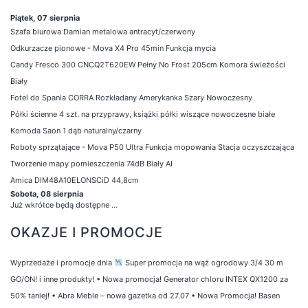
Piątek, 07 sierpnia
Szafa biurowa Damian metalowa antracyt/czerwony
Odkurzacze pionowe - Mova X4 Pro 45min Funkcja mycia
Candy Fresco 300 CNCQ2T620EW Pełny No Frost 205cm Komora świeżości
Biały
Fotel do Spania CORRA Rozkładany Amerykanka Szary Nowoczesny
Półki ścienne 4 szt. na przyprawy, książki półki wiszące nowoczesne białe
Komoda Saon 1 dąb naturalny/czarny
Roboty sprzątające - Mova P50 Ultra Funkcja mopowania Stacja oczyszczająca
Tworzenie mapy pomieszczenia 74dB Biały AI
Amica DIM48A10ELONSCiD 44,8cm
Sobota, 08 sierpnia
Już wkrótce będą dostępne ...
OKAZJE I PROMOCJE
Wyprzedaże i promocje dnia
Super promocja na wąż ogrodowy 3/4 30 m
GO/ON! i inne produkty!
•
Nowa promocja! Generator chloru INTEX QX1200 za
50% taniej!
•
Abra Meble – nowa gazetka od 27.07
•
Nowa Promocja! Basen