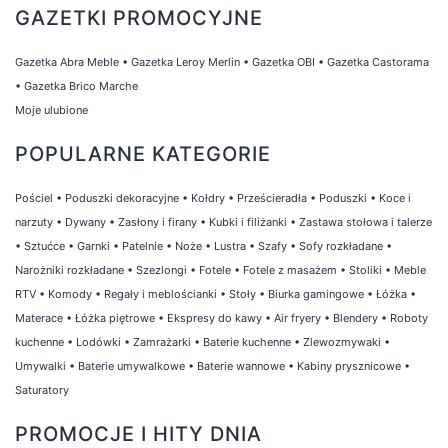
GAZETKI PROMOCYJNE
Gazetka Abra Meble
•
Gazetka Leroy Merlin
•
Gazetka OBI
•
Gazetka Castorama
•
Gazetka Brico Marche
Moje ulubione
POPULARNE KATEGORIE
Pościel
•
Poduszki dekoracyjne
•
Kołdry
•
Prześcieradła
•
Poduszki
•
Koce i
narzuty
•
Dywany
•
Zasłony i firany
•
Kubki i filiżanki
•
Zastawa stołowa i talerze
•
Sztućce
•
Garnki
•
Patelnie
•
Noże
•
Lustra
•
Szafy
•
Sofy rozkładane
•
Narożniki rozkładane
•
Szezlongi
•
Fotele
•
Fotele z masażem
•
Stoliki
•
Meble
RTV
•
Komody
•
Regały i meblościanki
•
Stoły
•
Biurka gamingowe
•
Łóżka
•
Materace
•
Łóżka piętrowe
•
Ekspresy do kawy
•
Air fryery
•
Blendery
•
Roboty
kuchenne
•
Lodówki
•
Zamrażarki
•
Baterie kuchenne
•
Zlewozmywaki
•
Umywalki
•
Baterie umywalkowe
•
Baterie wannowe
•
Kabiny prysznicowe
•
Saturatory
PROMOCJE I HITY DNIA