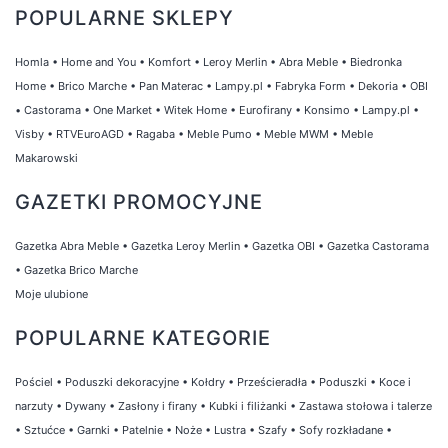
POPULARNE SKLEPY
Homla
•
Home and You
•
Komfort
•
Leroy Merlin
•
Abra Meble
•
Biedronka
Home
•
Brico Marche
•
Pan Materac
•
Lampy.pl
•
Fabryka Form
•
Dekoria
•
OBI
•
Castorama
•
One Market
•
Witek Home
•
Eurofirany
•
Konsimo
•
Lampy.pl
•
Visby
•
RTVEuroAGD
•
Ragaba
•
Meble Pumo
•
Meble MWM
•
Meble
Makarowski
GAZETKI PROMOCYJNE
Gazetka Abra Meble
•
Gazetka Leroy Merlin
•
Gazetka OBI
•
Gazetka Castorama
•
Gazetka Brico Marche
Moje ulubione
POPULARNE KATEGORIE
Pościel
•
Poduszki dekoracyjne
•
Kołdry
•
Prześcieradła
•
Poduszki
•
Koce i
narzuty
•
Dywany
•
Zasłony i firany
•
Kubki i filiżanki
•
Zastawa stołowa i talerze
•
Sztućce
•
Garnki
•
Patelnie
•
Noże
•
Lustra
•
Szafy
•
Sofy rozkładane
•