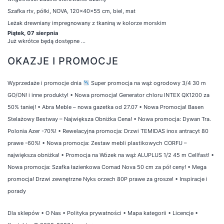
Szafka rtv, półki, NOVA, 120x40x55 cm, biel, mat
Leżak drewniany impregnowany z tkaniną w kolorze morskim
Piątek, 07 sierpnia
Już wkrótce będą dostępne ...
OKAZJE I PROMOCJE
Wyprzedaże i promocje dnia
Super promocja na wąż ogrodowy 3/4 30 m
GO/ON! i inne produkty!
•
Nowa promocja! Generator chloru INTEX QX1200 za
50% taniej!
•
Abra Meble – nowa gazetka od 27.07
•
Nowa Promocja! Basen
Stelażowy Bestway – Największa Obniżka Cena!
•
Nowa promocja: Dywan Tra.
Polonia Azer -70%!
•
Rewelacyjna promocja: Drzwi TEMIDAS inox antracyt 80
prawe -60%!
•
Nowa promocja: Zestaw mebli plastikowych CORFU –
największa obniżka!
•
Promocja na Wózek na wąż ALUPLUS 1/2 45 m Cellfast!
•
Nowa promocja: Szafka łazienkowa Comad Nova 50 cm za pół ceny!
•
Mega
promocja! Drzwi zewnętrzne Nyks orzech 80P prawe za grosze!
•
Inspiracje i
porady
Dla sklepów
•
O Nas
•
Polityka prywatności
•
Mapa kategorii
•
Licencje
•