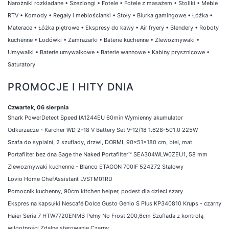
Narożniki rozkładane
•
Szezlongi
•
Fotele
•
Fotele z masażem
•
Stoliki
•
Meble
RTV
•
Komody
•
Regały i meblościanki
•
Stoły
•
Biurka gamingowe
•
Łóżka
•
Materace
•
Łóżka piętrowe
•
Ekspresy do kawy
•
Air fryery
•
Blendery
•
Roboty
kuchenne
•
Lodówki
•
Zamrażarki
•
Baterie kuchenne
•
Zlewozmywaki
•
Umywalki
•
Baterie umywalkowe
•
Baterie wannowe
•
Kabiny prysznicowe
•
Saturatory
PROMOCJE I HITY DNIA
Czwartek, 06 sierpnia
Shark PowerDetect Speed IA1244EU 60min Wymienny akumulator
Odkurzacze - Karcher WD 2-18 V Battery Set V-12/18 1.628-501.0 225W
Szafa do sypialni, 2 szuflady, drzwi, DORMI, 90x51x180 cm, biel, mat
Portafilter bez dna Sage the Naked Portafilter™ SEA304WLW0ZEU1, 58 mm
Zlewozmywaki kuchenne - Blanco ETAGON 700IF 524272 Stalowy
Lovio Home ChefAssistant LVSTM01RD
Pomocnik kuchenny, 90cm kitchen helper, podest dla dzieci szary
Ekspres na kapsułki Nescafé Dolce Gusto Genio S Plus KP340810 Krups - czarny
Haier Seria 7 HTW7720ENMB Pełny No Frost 200,6cm Szuflada z kontrolą
wilgotności Zdalne sterowanie Czarny