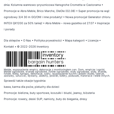
dnia: Kolumna wannowo-prysznicowa Hansgrohe Crometta w Castorama
•
Promocje w Abra Meble, Brico Marche, OleOle (02.08)
•
Super promocja na wąż
ogrodowy 3/4 30 m GO/ON! i inne produkty!
•
Nowa promocja! Generator chloru
INTEX QX1200 za 50% taniej!
•
Abra Meble – nowa gazetka od 27.07
•
Inspiracje
i porady
Dla sklepów
•
O Nas
•
Polityka prywatności
•
Mapa kategorii
•
Licencje
•
Kontakt
• © 2022-2026 Inventory
Meble, wyposażenie wnętrz, dekoracje z monitoringiem cen. Dom, wnętrze i ogród.
Meble ogrodowe, krzesła ogrodowe, fotele ogrodowe, stoły ogrodowe, stoły, krzesła,
fotele, łóżka, kanapy, dekoracje, szafy, wyposażenie kuchni i jadalni (kubki, talerze,
zastawy, sztućce), dywany, zasłony, pościel, kołdry, poduszki, materace i wiele innych.
Sprawdź także
okazje tygodnia
:
kawa
,
karma dla psów
,
pieluchy dla dzieci
Promocje:
bielizna
,
buty sportowe
,
koszulki i bluzki
,
jeansy
,
biżuteria
Promocje:
rowery
,
deski SUP
,
namioty
,
buty do biegania
,
dresy