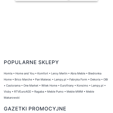
POPULARNE SKLEPY
Homla
•
Home and You
•
Komfort
•
Leroy Merlin
•
Abra Meble
•
Biedronka
Home
•
Brico Marche
•
Pan Materac
•
Lampy.pl
•
Fabryka Form
•
Dekoria
•
OBI
•
Castorama
•
One Market
•
Witek Home
•
Eurofirany
•
Konsimo
•
Lampy.pl
•
Visby
•
RTVEuroAGD
•
Ragaba
•
Meble Pumo
•
Meble MWM
•
Meble
Makarowski
GAZETKI PROMOCYJNE