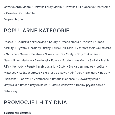
Gazetka Abra Meble
•
Gazetka Leroy Merlin
•
Gazetka OBI
•
Gazetka Castorama
•
Gazetka Brico Marche
Moje ulubione
POPULARNE KATEGORIE
Pościel
•
Poduszki dekoracyjne
•
Kołdry
•
Prześcieradła
•
Poduszki
•
Koce i
narzuty
•
Dywany
•
Zasłony i firany
•
Kubki i filiżanki
•
Zastawa stołowa i talerze
•
Sztućce
•
Garnki
•
Patelnie
•
Noże
•
Lustra
•
Szafy
•
Sofy rozkładane
•
Narożniki rozkładane
•
Szezlongi
•
Fotele
•
Fotele z masażem
•
Stoliki
•
Meble
RTV
•
Komody
•
Regały i meblościanki
•
Stoły
•
Biurka gamingowe
•
Łóżka
•
Materace
•
Łóżka piętrowe
•
Ekspresy do kawy
•
Air fryery
•
Blendery
•
Roboty
kuchenne
•
Lodówki
•
Zamrażarki
•
Baterie kuchenne
•
Zlewozmywaki
•
Umywalki
•
Baterie umywalkowe
•
Baterie wannowe
•
Kabiny prysznicowe
•
Saturatory
PROMOCJE I HITY DNIA
Sobota, 08 sierpnia