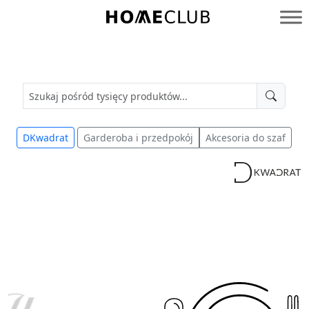
Przejdź
do
Homeclub
treści
DKwadrat
Garderoba i przedpokój
Akcesoria do szaf