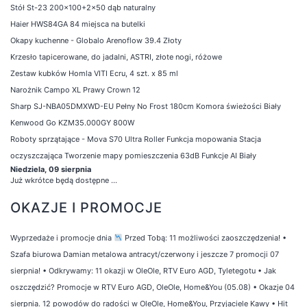
Stół St-23 200x100+2x50 dąb naturalny
Haier HWS84GA 84 miejsca na butelki
Okapy kuchenne - Globalo Arenoflow 39.4 Złoty
Krzesło tapicerowane, do jadalni, ASTRI, złote nogi, różowe
Zestaw kubków Homla VITI Ecru, 4 szt. x 85 ml
Narożnik Campo XL Prawy Crown 12
Sharp SJ-NBA05DMXWD-EU Pełny No Frost 180cm Komora świeżości Biały
Kenwood Go KZM35.000GY 800W
Roboty sprzątające - Mova S70 Ultra Roller Funkcja mopowania Stacja
oczyszczająca Tworzenie mapy pomieszczenia 63dB Funkcje AI Biały
Niedziela, 09 sierpnia
Już wkrótce będą dostępne ...
OKAZJE I PROMOCJE
Wyprzedaże i promocje dnia
Przed Tobą: 11 możliwości zaoszczędzenia!
•
Szafa biurowa Damian metalowa antracyt/czerwony i jeszcze 7 promocji 07
sierpnia!
•
Odkrywamy: 11 okazji w OleOle, RTV Euro AGD, Tyletegotu
•
Jak
oszczędzić? Promocje w RTV Euro AGD, OleOle, Home&You (05.08)
•
Okazje 04
sierpnia. 12 powodów do radości w OleOle, Home&You, Przyjaciele Kawy
•
Hit