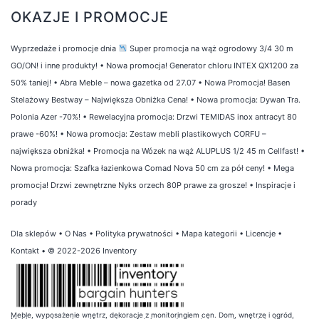
OKAZJE I PROMOCJE
Wyprzedaże i promocje dnia
Super promocja na wąż ogrodowy 3/4 30 m
GO/ON! i inne produkty!
•
Nowa promocja! Generator chloru INTEX QX1200 za
50% taniej!
•
Abra Meble – nowa gazetka od 27.07
•
Nowa Promocja! Basen
Stelażowy Bestway – Największa Obniżka Cena!
•
Nowa promocja: Dywan Tra.
Polonia Azer -70%!
•
Rewelacyjna promocja: Drzwi TEMIDAS inox antracyt 80
prawe -60%!
•
Nowa promocja: Zestaw mebli plastikowych CORFU –
największa obniżka!
•
Promocja na Wózek na wąż ALUPLUS 1/2 45 m Cellfast!
•
Nowa promocja: Szafka łazienkowa Comad Nova 50 cm za pół ceny!
•
Mega
promocja! Drzwi zewnętrzne Nyks orzech 80P prawe za grosze!
•
Inspiracje i
porady
Dla sklepów
•
O Nas
•
Polityka prywatności
•
Mapa kategorii
•
Licencje
•
Kontakt
• © 2022-2026 Inventory
Meble, wyposażenie wnętrz, dekoracje z monitoringiem cen. Dom, wnętrze i ogród.