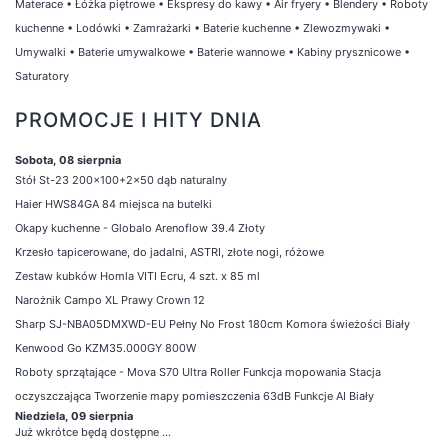
Materace
•
Łóżka piętrowe
•
Ekspresy do kawy
•
Air fryery
•
Blendery
•
Roboty
kuchenne
•
Lodówki
•
Zamrażarki
•
Baterie kuchenne
•
Zlewozmywaki
•
Umywalki
•
Baterie umywalkowe
•
Baterie wannowe
•
Kabiny prysznicowe
•
Saturatory
PROMOCJE I HITY DNIA
Sobota, 08 sierpnia
Stół St-23 200x100+2x50 dąb naturalny
Haier HWS84GA 84 miejsca na butelki
Okapy kuchenne - Globalo Arenoflow 39.4 Złoty
Krzesło tapicerowane, do jadalni, ASTRI, złote nogi, różowe
Zestaw kubków Homla VITI Ecru, 4 szt. x 85 ml
Narożnik Campo XL Prawy Crown 12
Sharp SJ-NBA05DMXWD-EU Pełny No Frost 180cm Komora świeżości Biały
Kenwood Go KZM35.000GY 800W
Roboty sprzątające - Mova S70 Ultra Roller Funkcja mopowania Stacja
oczyszczająca Tworzenie mapy pomieszczenia 63dB Funkcje AI Biały
Niedziela, 09 sierpnia
Już wkrótce będą dostępne ...