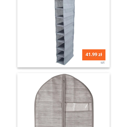
41.99 zł
szt