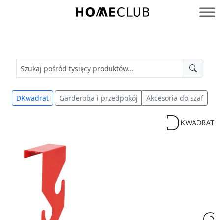
Przejdź
do
Homeclub
treści
DKwadrat
Garderoba i przedpokój
Akcesoria do szaf