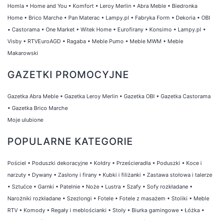
Homla
•
Home and You
•
Komfort
•
Leroy Merlin
•
Abra Meble
•
Biedronka
Home
•
Brico Marche
•
Pan Materac
•
Lampy.pl
•
Fabryka Form
•
Dekoria
•
OBI
•
Castorama
•
One Market
•
Witek Home
•
Eurofirany
•
Konsimo
•
Lampy.pl
•
Visby
•
RTVEuroAGD
•
Ragaba
•
Meble Pumo
•
Meble MWM
•
Meble
Makarowski
GAZETKI PROMOCYJNE
Gazetka Abra Meble
•
Gazetka Leroy Merlin
•
Gazetka OBI
•
Gazetka Castorama
•
Gazetka Brico Marche
Moje ulubione
POPULARNE KATEGORIE
Pościel
•
Poduszki dekoracyjne
•
Kołdry
•
Prześcieradła
•
Poduszki
•
Koce i
narzuty
•
Dywany
•
Zasłony i firany
•
Kubki i filiżanki
•
Zastawa stołowa i talerze
•
Sztućce
•
Garnki
•
Patelnie
•
Noże
•
Lustra
•
Szafy
•
Sofy rozkładane
•
Narożniki rozkładane
•
Szezlongi
•
Fotele
•
Fotele z masażem
•
Stoliki
•
Meble
RTV
•
Komody
•
Regały i meblościanki
•
Stoły
•
Biurka gamingowe
•
Łóżka
•