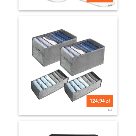
szt
124.94 zł
szt