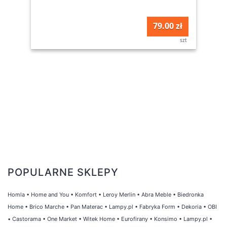
79.00 zł
szt
POPULARNE SKLEPY
Homla
•
Home and You
•
Komfort
•
Leroy Merlin
•
Abra Meble
•
Biedronka
Home
•
Brico Marche
•
Pan Materac
•
Lampy.pl
•
Fabryka Form
•
Dekoria
•
OBI
•
Castorama
•
One Market
•
Witek Home
•
Eurofirany
•
Konsimo
•
Lampy.pl
•