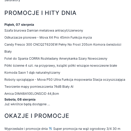
PROMOCJE I HITY DNIA
Piątek, 07 sierpnia
Szafa biurowa Damian metalowa antracyt/czerwony
Odkurzacze pionowe - Mova X4 Pro 45min Funkcja mycia
Candy Fresco 300 CNCQ2T620EW Pełny No Frost 205cm Komora świeżości
Biały
Fotel do Spania CORRA Rozkładany Amerykanka Szary Nowoczesny
Półki ścienne 4 szt. na przyprawy, książki półki wiszące nowoczesne białe
Komoda Saon 1 dąb naturalny/czarny
Roboty sprzątające - Mova P50 Ultra Funkcja mopowania Stacja oczyszczająca
Tworzenie mapy pomieszczenia 74dB Biały AI
Amica DIM48A10ELONSCiD 44,8cm
Sobota, 08 sierpnia
Już wkrótce będą dostępne ...
OKAZJE I PROMOCJE
Wyprzedaże i promocje dnia
Super promocja na wąż ogrodowy 3/4 30 m