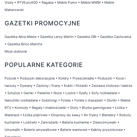
Visby
•
RTVEuroAGD
•
Ragaba
•
Meble Pumo
•
Meble MWM
•
Meble
Makarowski
GAZETKI PROMOCYJNE
Gazetka Abra Meble
•
Gazetka Leroy Merlin
•
Gazetka OBI
•
Gazetka Castorama
•
Gazetka Brico Marche
Moje ulubione
POPULARNE KATEGORIE
Pościel
•
Poduszki dekoracyjne
•
Kołdry
•
Prześcieradła
•
Poduszki
•
Koce i
narzuty
•
Dywany
•
Zasłony i firany
•
Kubki i filiżanki
•
Zastawa stołowa i talerze
•
Sztućce
•
Garnki
•
Patelnie
•
Noże
•
Lustra
•
Szafy
•
Sofy rozkładane
•
Narożniki rozkładane
•
Szezlongi
•
Fotele
•
Fotele z masażem
•
Stoliki
•
Meble
RTV
•
Komody
•
Regały i meblościanki
•
Stoły
•
Biurka gamingowe
•
Łóżka
•
Materace
•
Łóżka piętrowe
•
Ekspresy do kawy
•
Air fryery
•
Blendery
•
Roboty
kuchenne
•
Lodówki
•
Zamrażarki
•
Baterie kuchenne
•
Zlewozmywaki
•
Umywalki
•
Baterie umywalkowe
•
Baterie wannowe
•
Kabiny prysznicowe
•
Saturatory