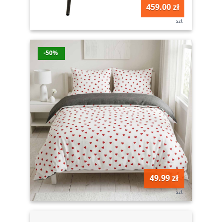
459.00 zł
szt
-50%
49.99 zł
szt