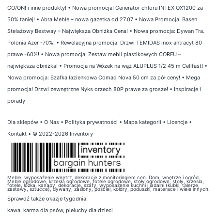
GO/ON! i inne produkty!
•
Nowa promocja! Generator chloru INTEX QX1200 za
50% taniej!
•
Abra Meble – nowa gazetka od 27.07
•
Nowa Promocja! Basen
Stelażowy Bestway – Największa Obniżka Cena!
•
Nowa promocja: Dywan Tra.
Polonia Azer -70%!
•
Rewelacyjna promocja: Drzwi TEMIDAS inox antracyt 80
prawe -60%!
•
Nowa promocja: Zestaw mebli plastikowych CORFU –
największa obniżka!
•
Promocja na Wózek na wąż ALUPLUS 1/2 45 m Cellfast!
•
Nowa promocja: Szafka łazienkowa Comad Nova 50 cm za pół ceny!
•
Mega
promocja! Drzwi zewnętrzne Nyks orzech 80P prawe za grosze!
•
Inspiracje i
porady
Dla sklepów
•
O Nas
•
Polityka prywatności
•
Mapa kategorii
•
Licencje
•
Kontakt
• © 2022-2026 Inventory
Meble, wyposażenie wnętrz, dekoracje z monitoringiem cen. Dom, wnętrze i ogród.
Meble ogrodowe, krzesła ogrodowe, fotele ogrodowe, stoły ogrodowe, stoły, krzesła,
fotele, łóżka, kanapy, dekoracje, szafy, wyposażenie kuchni i jadalni (kubki, talerze,
zastawy, sztućce), dywany, zasłony, pościel, kołdry, poduszki, materace i wiele innych.
Sprawdź także
okazje tygodnia
:
kawa
,
karma dla psów
,
pieluchy dla dzieci