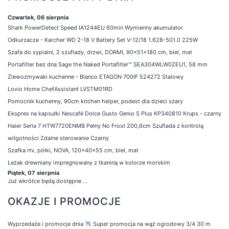
Czwartek, 06 sierpnia
Shark PowerDetect Speed IA1244EU 60min Wymienny akumulator
Odkurzacze - Karcher WD 2-18 V Battery Set V-12/18 1.628-501.0 225W
Szafa do sypialni, 2 szuflady, drzwi, DORMI, 90x51x180 cm, biel, mat
Portafilter bez dna Sage the Naked Portafilter™ SEA304WLW0ZEU1, 58 mm
Zlewozmywaki kuchenne - Blanco ETAGON 700IF 524272 Stalowy
Lovio Home ChefAssistant LVSTM01RD
Pomocnik kuchenny, 90cm kitchen helper, podest dla dzieci szary
Ekspres na kapsułki Nescafé Dolce Gusto Genio S Plus KP340810 Krups - czarny
Haier Seria 7 HTW7720ENMB Pełny No Frost 200,6cm Szuflada z kontrolą
wilgotności Zdalne sterowanie Czarny
Szafka rtv, półki, NOVA, 120x40x55 cm, biel, mat
Leżak drewniany impregnowany z tkaniną w kolorze morskim
Piątek, 07 sierpnia
Już wkrótce będą dostępne ...
OKAZJE I PROMOCJE
Wyprzedaże i promocje dnia
Super promocja na wąż ogrodowy 3/4 30 m