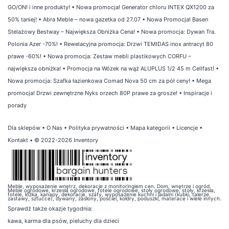
GO/ON! i inne produkty!
•
Nowa promocja! Generator chloru INTEX QX1200 za
50% taniej!
•
Abra Meble – nowa gazetka od 27.07
•
Nowa Promocja! Basen
Stelażowy Bestway – Największa Obniżka Cena!
•
Nowa promocja: Dywan Tra.
Polonia Azer -70%!
•
Rewelacyjna promocja: Drzwi TEMIDAS inox antracyt 80
prawe -60%!
•
Nowa promocja: Zestaw mebli plastikowych CORFU –
największa obniżka!
•
Promocja na Wózek na wąż ALUPLUS 1/2 45 m Cellfast!
•
Nowa promocja: Szafka łazienkowa Comad Nova 50 cm za pół ceny!
•
Mega
promocja! Drzwi zewnętrzne Nyks orzech 80P prawe za grosze!
•
Inspiracje i
porady
Dla sklepów
•
O Nas
•
Polityka prywatności
•
Mapa kategorii
•
Licencje
•
Kontakt
• © 2022-2026 Inventory
Meble, wyposażenie wnętrz, dekoracje z monitoringiem cen. Dom, wnętrze i ogród.
Meble ogrodowe, krzesła ogrodowe, fotele ogrodowe, stoły ogrodowe, stoły, krzesła,
fotele, łóżka, kanapy, dekoracje, szafy, wyposażenie kuchni i jadalni (kubki, talerze,
zastawy, sztućce), dywany, zasłony, pościel, kołdry, poduszki, materace i wiele innych.
Sprawdź także
okazje tygodnia
:
kawa
,
karma dla psów
,
pieluchy dla dzieci