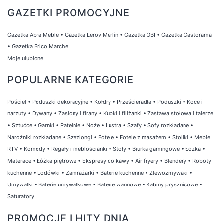
GAZETKI PROMOCYJNE
Gazetka Abra Meble
•
Gazetka Leroy Merlin
•
Gazetka OBI
•
Gazetka Castorama
•
Gazetka Brico Marche
Moje ulubione
POPULARNE KATEGORIE
Pościel
•
Poduszki dekoracyjne
•
Kołdry
•
Prześcieradła
•
Poduszki
•
Koce i
narzuty
•
Dywany
•
Zasłony i firany
•
Kubki i filiżanki
•
Zastawa stołowa i talerze
•
Sztućce
•
Garnki
•
Patelnie
•
Noże
•
Lustra
•
Szafy
•
Sofy rozkładane
•
Narożniki rozkładane
•
Szezlongi
•
Fotele
•
Fotele z masażem
•
Stoliki
•
Meble
RTV
•
Komody
•
Regały i meblościanki
•
Stoły
•
Biurka gamingowe
•
Łóżka
•
Materace
•
Łóżka piętrowe
•
Ekspresy do kawy
•
Air fryery
•
Blendery
•
Roboty
kuchenne
•
Lodówki
•
Zamrażarki
•
Baterie kuchenne
•
Zlewozmywaki
•
Umywalki
•
Baterie umywalkowe
•
Baterie wannowe
•
Kabiny prysznicowe
•
Saturatory
PROMOCJE I HITY DNIA