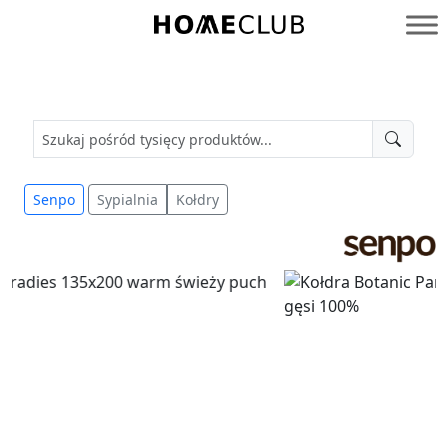
Przejdź
do
Homeclub
treści
Senpo
Sypialnia
Kołdry