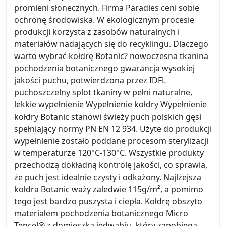
promieni słonecznych. Firma Paradies ceni sobie
ochronę środowiska. W ekologicznym procesie
produkcji korzysta z zasobów naturalnych i
materiałów nadających się do recyklingu. Dlaczego
warto wybrać kołdrę Botanic? nowoczesna tkanina
pochodzenia botanicznego gwarancja wysokiej
jakości puchu, potwierdzona przez IDFL
puchoszczelny splot tkaniny w pełni naturalne,
lekkie wypełnienie Wypełnienie kołdry Wypełnienie
kołdry Botanic stanowi świeży puch polskich gęsi
spełniający normy PN EN 12 934. Użyte do produkcji
wypełnienie zostało poddane procesom sterylizacji
w temperaturze 120°C-130°C. Wszystkie produkty
przechodzą dokładną kontrolę jakości, co sprawia,
że puch jest idealnie czysty i odkażony. Najlżejsza
kołdra Botanic waży zaledwie 115g/m², a pomimo
tego jest bardzo puszysta i ciepła. Kołdrę obszyto
materiałem pochodzenia botanicznego Micro
Tencel® z domieszką jedwabiu, który zapobiega