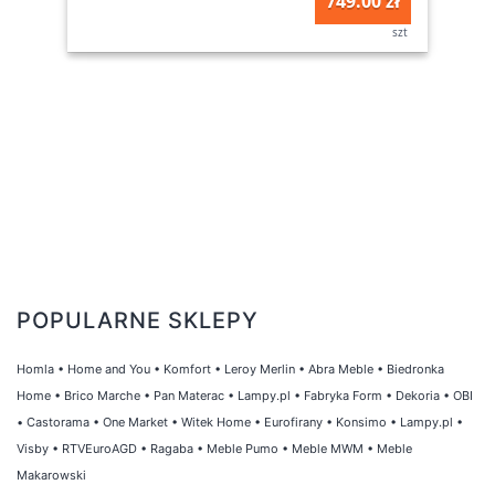
749.00 zł
szt
POPULARNE SKLEPY
Homla
•
Home and You
•
Komfort
•
Leroy Merlin
•
Abra Meble
•
Biedronka
Home
•
Brico Marche
•
Pan Materac
•
Lampy.pl
•
Fabryka Form
•
Dekoria
•
OBI
•
Castorama
•
One Market
•
Witek Home
•
Eurofirany
•
Konsimo
•
Lampy.pl
•
Visby
•
RTVEuroAGD
•
Ragaba
•
Meble Pumo
•
Meble MWM
•
Meble
Makarowski