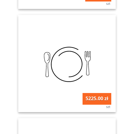
szt
5225.00 zł
szt