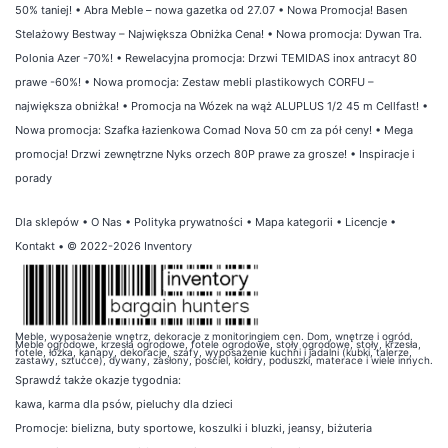
50% taniej!
•
Abra Meble – nowa gazetka od 27.07
•
Nowa Promocja! Basen
Stelażowy Bestway – Największa Obniżka Cena!
•
Nowa promocja: Dywan Tra.
Polonia Azer -70%!
•
Rewelacyjna promocja: Drzwi TEMIDAS inox antracyt 80
prawe -60%!
•
Nowa promocja: Zestaw mebli plastikowych CORFU –
największa obniżka!
•
Promocja na Wózek na wąż ALUPLUS 1/2 45 m Cellfast!
•
Nowa promocja: Szafka łazienkowa Comad Nova 50 cm za pół ceny!
•
Mega
promocja! Drzwi zewnętrzne Nyks orzech 80P prawe za grosze!
•
Inspiracje i
porady
Dla sklepów
•
O Nas
•
Polityka prywatności
•
Mapa kategorii
•
Licencje
•
Kontakt
• © 2022-2026 Inventory
Meble, wyposażenie wnętrz, dekoracje z monitoringiem cen. Dom, wnętrze i ogród.
Meble ogrodowe, krzesła ogrodowe, fotele ogrodowe, stoły ogrodowe, stoły, krzesła,
fotele, łóżka, kanapy, dekoracje, szafy, wyposażenie kuchni i jadalni (kubki, talerze,
zastawy, sztućce), dywany, zasłony, pościel, kołdry, poduszki, materace i wiele innych.
Sprawdź także
okazje tygodnia
:
kawa
,
karma dla psów
,
pieluchy dla dzieci
Promocje:
bielizna
,
buty sportowe
,
koszulki i bluzki
,
jeansy
,
biżuteria