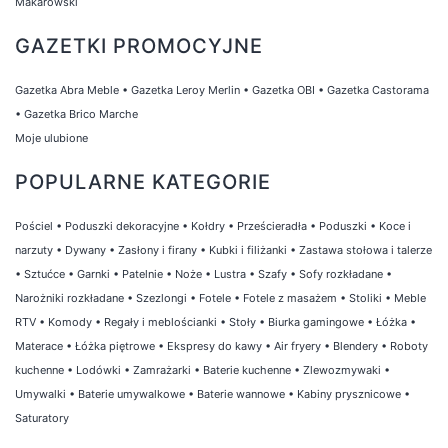
Makarowski
GAZETKI PROMOCYJNE
Gazetka Abra Meble
•
Gazetka Leroy Merlin
•
Gazetka OBI
•
Gazetka Castorama
•
Gazetka Brico Marche
Moje ulubione
POPULARNE KATEGORIE
Pościel
•
Poduszki dekoracyjne
•
Kołdry
•
Prześcieradła
•
Poduszki
•
Koce i
narzuty
•
Dywany
•
Zasłony i firany
•
Kubki i filiżanki
•
Zastawa stołowa i talerze
•
Sztućce
•
Garnki
•
Patelnie
•
Noże
•
Lustra
•
Szafy
•
Sofy rozkładane
•
Narożniki rozkładane
•
Szezlongi
•
Fotele
•
Fotele z masażem
•
Stoliki
•
Meble
RTV
•
Komody
•
Regały i meblościanki
•
Stoły
•
Biurka gamingowe
•
Łóżka
•
Materace
•
Łóżka piętrowe
•
Ekspresy do kawy
•
Air fryery
•
Blendery
•
Roboty
kuchenne
•
Lodówki
•
Zamrażarki
•
Baterie kuchenne
•
Zlewozmywaki
•
Umywalki
•
Baterie umywalkowe
•
Baterie wannowe
•
Kabiny prysznicowe
•
Saturatory