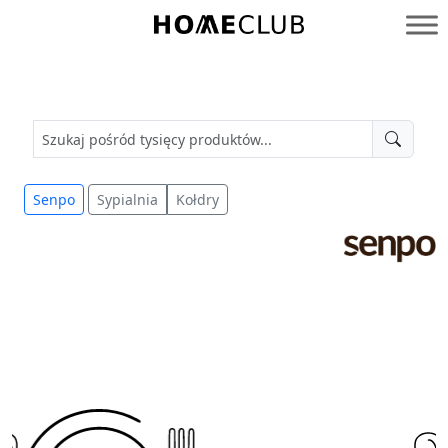
Przejdź
do
Homeclub
treści
Senpo
Sypialnia
Kołdry