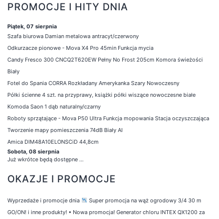
PROMOCJE I HITY DNIA
Piątek, 07 sierpnia
Szafa biurowa Damian metalowa antracyt/czerwony
Odkurzacze pionowe - Mova X4 Pro 45min Funkcja mycia
Candy Fresco 300 CNCQ2T620EW Pełny No Frost 205cm Komora świeżości
Biały
Fotel do Spania CORRA Rozkładany Amerykanka Szary Nowoczesny
Półki ścienne 4 szt. na przyprawy, książki półki wiszące nowoczesne białe
Komoda Saon 1 dąb naturalny/czarny
Roboty sprzątające - Mova P50 Ultra Funkcja mopowania Stacja oczyszczająca
Tworzenie mapy pomieszczenia 74dB Biały AI
Amica DIM48A10ELONSCiD 44,8cm
Sobota, 08 sierpnia
Już wkrótce będą dostępne ...
OKAZJE I PROMOCJE
Wyprzedaże i promocje dnia
Super promocja na wąż ogrodowy 3/4 30 m
GO/ON! i inne produkty!
•
Nowa promocja! Generator chloru INTEX QX1200 za