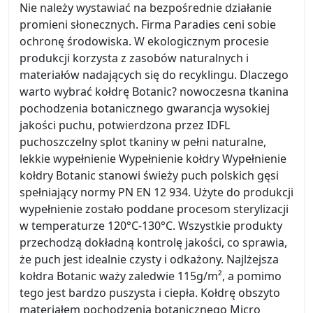
Nie należy wystawiać na bezpośrednie działanie
promieni słonecznych. Firma Paradies ceni sobie
ochronę środowiska. W ekologicznym procesie
produkcji korzysta z zasobów naturalnych i
materiałów nadających się do recyklingu. Dlaczego
warto wybrać kołdrę Botanic? nowoczesna tkanina
pochodzenia botanicznego gwarancja wysokiej
jakości puchu, potwierdzona przez IDFL
puchoszczelny splot tkaniny w pełni naturalne,
lekkie wypełnienie Wypełnienie kołdry Wypełnienie
kołdry Botanic stanowi świeży puch polskich gęsi
spełniający normy PN EN 12 934. Użyte do produkcji
wypełnienie zostało poddane procesom sterylizacji
w temperaturze 120°C-130°C. Wszystkie produkty
przechodzą dokładną kontrolę jakości, co sprawia,
że puch jest idealnie czysty i odkażony. Najlżejsza
kołdra Botanic waży zaledwie 115g/m², a pomimo
tego jest bardzo puszysta i ciepła. Kołdrę obszyto
materiałem pochodzenia botanicznego Micro