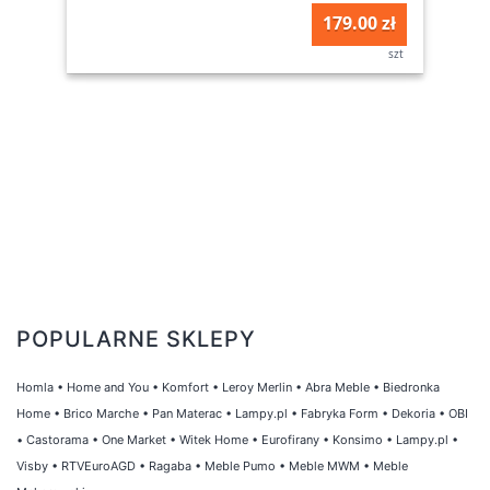
179.00 zł
szt
POPULARNE SKLEPY
Homla
•
Home and You
•
Komfort
•
Leroy Merlin
•
Abra Meble
•
Biedronka
Home
•
Brico Marche
•
Pan Materac
•
Lampy.pl
•
Fabryka Form
•
Dekoria
•
OBI
•
Castorama
•
One Market
•
Witek Home
•
Eurofirany
•
Konsimo
•
Lampy.pl
•
Visby
•
RTVEuroAGD
•
Ragaba
•
Meble Pumo
•
Meble MWM
•
Meble