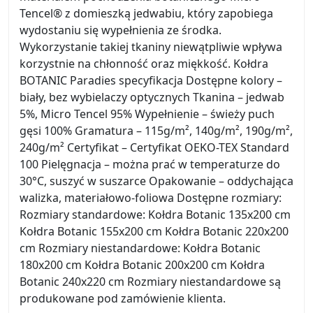
Tencel® z domieszką jedwabiu, który zapobiega
wydostaniu się wypełnienia ze środka.
Wykorzystanie takiej tkaniny niewątpliwie wpływa
korzystnie na chłonność oraz miękkość. Kołdra
BOTANIC Paradies specyfikacja Dostępne kolory –
biały, bez wybielaczy optycznych Tkanina – jedwab
5%, Micro Tencel 95% Wypełnienie – świeży puch
gęsi 100% Gramatura – 115g/m², 140g/m², 190g/m²,
240g/m² Certyfikat – Certyfikat OEKO-TEX Standard
100 Pielęgnacja – można prać w temperaturze do
30°C, suszyć w suszarce Opakowanie – oddychająca
walizka, materiałowo-foliowa Dostępne rozmiary:
Rozmiary standardowe: Kołdra Botanic 135x200 cm
Kołdra Botanic 155x200 cm Kołdra Botanic 220x200
cm Rozmiary niestandardowe: Kołdra Botanic
180x200 cm Kołdra Botanic 200x200 cm Kołdra
Botanic 240x220 cm Rozmiary niestandardowe są
produkowane pod zamówienie klienta.