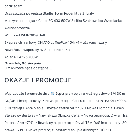
podkładem
Oczyszczacz powietrza Stadler Form Roger little 2, biały
Maszynki do mięsa - Catler FG 403 600W 3 sitka Szatkownica Wyciskarka
wolnoobrotowa
Whirlpool WMF200G Grill
Ekspres ciśnieniowy CHiATO coffeePLAY 5-in-1 – używany, szary
Nawilżacz ewaporacyjny Stadler Form Karl
Adler AD 4226 700W
Czwartek, 06 sierpnia
Już wkrótce będą dostępne ...
OKAZJE I PROMOCJE
Wyprzedaże i promocje dnia
Super promocja na wąż ogrodowy 3/4 30 m
GO/ON! i inne produkty!
•
Nowa promocja! Generator chloru INTEX QX1200 za
50% taniej!
•
Abra Meble – nowa gazetka od 27.07
•
Nowa Promocja! Basen
Stelażowy Bestway – Największa Obniżka Cena!
•
Nowa promocja: Dywan Tra.
Polonia Azer -70%!
•
Rewelacyjna promocja: Drzwi TEMIDAS inox antracyt 80
prawe -60%!
•
Nowa promocja: Zestaw mebli plastikowych CORFU –