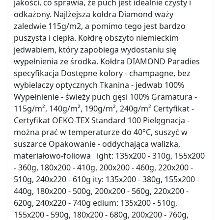
jakości, co sprawia, że puch jest idealnie czysty i
odkażony. Najlżejsza kołdra Diamond waży
zaledwie 115g/m2, a pomimo tego jest bardzo
puszysta i ciepła. Kołdrę obszyto niemieckim
jedwabiem, który zapobiega wydostaniu się
wypełnienia ze środka. Kołdra DIAMOND Paradies
specyfikacja Dostępne kolory - champagne, bez
wybielaczy optycznych Tkanina - jedwab 100%
Wypełnienie - świeży puch gęsi 100% Gramatura -
115g/m², 140g/m², 190g/m², 240g/m² Certyfikat -
Certyfikat OEKO-TEX Standard 100 Pielęgnacja -
można prać w temperaturze do 40°C, suszyć w
suszarce Opakowanie - oddychająca walizka,
materiałowo-foliowa ight: 135x200 - 310g, 155x200
- 360g, 180x200 - 410g, 200x200 - 460g, 220x200 -
510g, 240x220 - 610g ity: 135x200 - 380g, 155x200 -
440g, 180x200 - 500g, 200x200 - 560g, 220x200 -
620g, 240x220 - 740g edium: 135x200 - 510g,
155x200 - 590g, 180x200 - 680g, 200x200 - 760g,