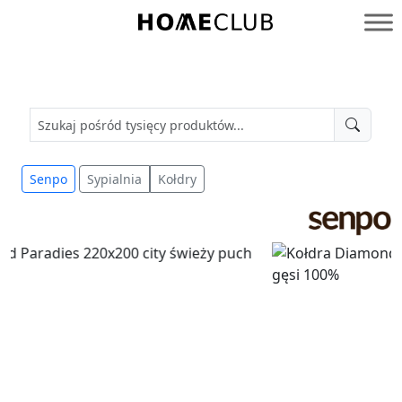
Przejdź
do
Homeclub
treści
Senpo
Sypialnia
Kołdry