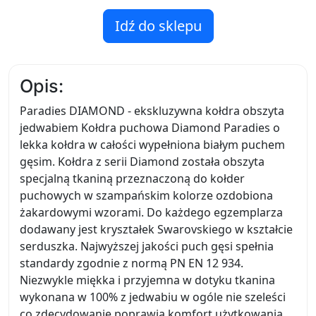
Idź do sklepu
Opis:
Paradies DIAMOND - ekskluzywna kołdra obszyta
jedwabiem Kołdra puchowa Diamond Paradies o
lekka kołdra w całości wypełniona białym puchem
gęsim. Kołdra z serii Diamond została obszyta
specjalną tkaniną przeznaczoną do kołder
puchowych w szampańskim kolorze ozdobiona
żakardowymi wzorami. Do każdego egzemplarza
dodawany jest kryształek Swarovskiego w kształcie
serduszka. Najwyższej jakości puch gęsi spełnia
standardy zgodnie z normą PN EN 12 934.
Niezwykle miękka i przyjemna w dotyku tkanina
wykonana w 100% z jedwabiu w ogóle nie szeleści
co zdecydowanie poprawia komfort użytkowania.