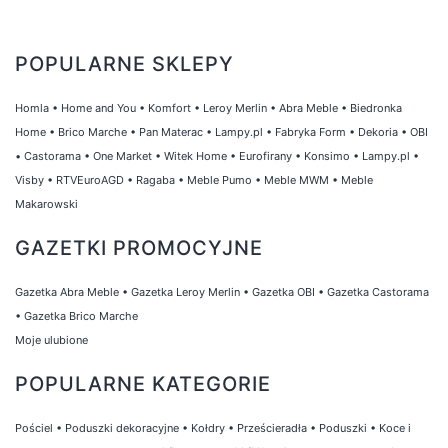
POPULARNE SKLEPY
Homla
•
Home and You
•
Komfort
•
Leroy Merlin
•
Abra Meble
•
Biedronka
Home
•
Brico Marche
•
Pan Materac
•
Lampy.pl
•
Fabryka Form
•
Dekoria
•
OBI
•
Castorama
•
One Market
•
Witek Home
•
Eurofirany
•
Konsimo
•
Lampy.pl
•
Visby
•
RTVEuroAGD
•
Ragaba
•
Meble Pumo
•
Meble MWM
•
Meble
Makarowski
GAZETKI PROMOCYJNE
Gazetka Abra Meble
•
Gazetka Leroy Merlin
•
Gazetka OBI
•
Gazetka Castorama
•
Gazetka Brico Marche
Moje ulubione
POPULARNE KATEGORIE
Pościel
•
Poduszki dekoracyjne
•
Kołdry
•
Prześcieradła
•
Poduszki
•
Koce i