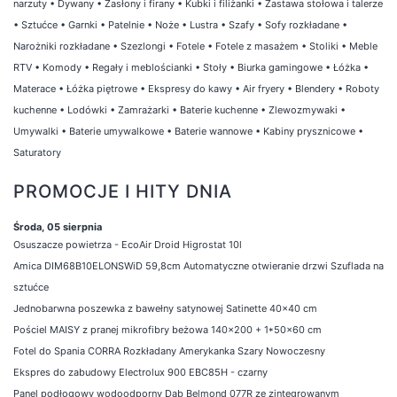
narzuty
•
Dywany
•
Zasłony i firany
•
Kubki i filiżanki
•
Zastawa stołowa i talerze
•
Sztućce
•
Garnki
•
Patelnie
•
Noże
•
Lustra
•
Szafy
•
Sofy rozkładane
•
Narożniki rozkładane
•
Szezlongi
•
Fotele
•
Fotele z masażem
•
Stoliki
•
Meble
RTV
•
Komody
•
Regały i meblościanki
•
Stoły
•
Biurka gamingowe
•
Łóżka
•
Materace
•
Łóżka piętrowe
•
Ekspresy do kawy
•
Air fryery
•
Blendery
•
Roboty
kuchenne
•
Lodówki
•
Zamrażarki
•
Baterie kuchenne
•
Zlewozmywaki
•
Umywalki
•
Baterie umywalkowe
•
Baterie wannowe
•
Kabiny prysznicowe
•
Saturatory
PROMOCJE I HITY DNIA
Środa, 05 sierpnia
Osuszacze powietrza - EcoAir Droid Higrostat 10l
Amica DIM68B10ELONSWiD 59,8cm Automatyczne otwieranie drzwi Szuflada na
sztućce
Jednobarwna poszewka z bawełny satynowej Satinette 40x40 cm
Pościel MAISY z pranej mikrofibry beżowa 140x200 + 1*50x60 cm
Fotel do Spania CORRA Rozkładany Amerykanka Szary Nowoczesny
Ekspres do zabudowy Electrolux 900 EBC85H - czarny
Panel podłogowy wodoodporny Dąb Belmond 077R ze zintegrowanym