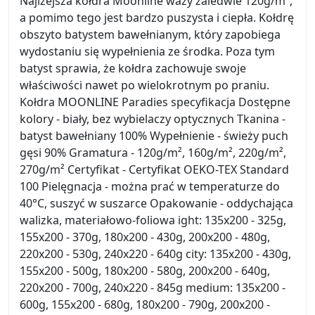
Najlżejsza kołdra Moonline waży zaledwie 120g/m²,
a pomimo tego jest bardzo puszysta i ciepła. Kołdrę
obszyto batystem bawełnianym, który zapobiega
wydostaniu się wypełnienia ze środka. Poza tym
batyst sprawia, że kołdra zachowuje swoje
właściwości nawet po wielokrotnym po praniu.
Kołdra MOONLINE Paradies specyfikacja Dostępne
kolory - biały, bez wybielaczy optycznych Tkanina -
batyst bawełniany 100% Wypełnienie - świeży puch
gęsi 90% Gramatura - 120g/m², 160g/m², 220g/m²,
270g/m² Certyfikat - Certyfikat OEKO-TEX Standard
100 Pielęgnacja - można prać w temperaturze do
40°C, suszyć w suszarce Opakowanie - oddychająca
walizka, materiałowo-foliowa ight: 135x200 - 325g,
155x200 - 370g, 180x200 - 430g, 200x200 - 480g,
220x200 - 530g, 240x220 - 640g city: 135x200 - 430g,
155x200 - 500g, 180x200 - 580g, 200x200 - 640g,
220x200 - 700g, 240x220 - 845g medium: 135x200 -
600g, 155x200 - 680g, 180x200 - 790g, 200x200 -