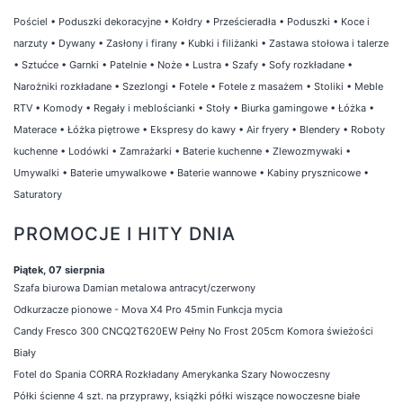
Pościel
•
Poduszki dekoracyjne
•
Kołdry
•
Prześcieradła
•
Poduszki
•
Koce i
narzuty
•
Dywany
•
Zasłony i firany
•
Kubki i filiżanki
•
Zastawa stołowa i talerze
•
Sztućce
•
Garnki
•
Patelnie
•
Noże
•
Lustra
•
Szafy
•
Sofy rozkładane
•
Narożniki rozkładane
•
Szezlongi
•
Fotele
•
Fotele z masażem
•
Stoliki
•
Meble
RTV
•
Komody
•
Regały i meblościanki
•
Stoły
•
Biurka gamingowe
•
Łóżka
•
Materace
•
Łóżka piętrowe
•
Ekspresy do kawy
•
Air fryery
•
Blendery
•
Roboty
kuchenne
•
Lodówki
•
Zamrażarki
•
Baterie kuchenne
•
Zlewozmywaki
•
Umywalki
•
Baterie umywalkowe
•
Baterie wannowe
•
Kabiny prysznicowe
•
Saturatory
PROMOCJE I HITY DNIA
Piątek, 07 sierpnia
Szafa biurowa Damian metalowa antracyt/czerwony
Odkurzacze pionowe - Mova X4 Pro 45min Funkcja mycia
Candy Fresco 300 CNCQ2T620EW Pełny No Frost 205cm Komora świeżości
Biały
Fotel do Spania CORRA Rozkładany Amerykanka Szary Nowoczesny
Półki ścienne 4 szt. na przyprawy, książki półki wiszące nowoczesne białe