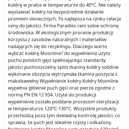
kołdrę w pralce w temperaturze do 40°C. Nie należy
wystawiać kołdry na bezpośrednie działanie
promieni słonecznych. To najlepsza na rynku relacja
ceny do jakości. Firma Paradies ceni sobie ochronę
środowiska. W ekologicznym procesie produkcji
korzysta z zasobów naturalnych i materiałów
nadających się do recyklingu. Dlaczego warto
wybrać kołdrę Moonline? do wypełnienia użyto
puchu polskich gęsi spełniającego standardy
jakości puchoszczelny splot tkaniny kołdry solidnie
wykonane obszycia wytrzymała tkanina poszycia z
makobawełny Wypełnienie kołdry Kołdry Moonline
wypełnia głównie puch gęsi oraz pierze zgodne z
normą PN EN 12 934. Użyte do produkcji
wypełnienie zostało poddane procesom sterylizacji
w temperaturze 120°C-130°C. Wszystkie produkty
przechodzą poza tym dokładną kontrolę jakości, co
sprawia, że puch jest idealnie czysty i odkażony.