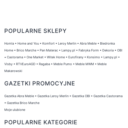
POPULARNE SKLEPY
Homla
•
Home and You
•
Komfort
•
Leroy Merlin
•
Abra Meble
•
Biedronka
Home
•
Brico Marche
•
Pan Materac
•
Lampy.pl
•
Fabryka Form
•
Dekoria
•
OBI
•
Castorama
•
One Market
•
Witek Home
•
Eurofirany
•
Konsimo
•
Lampy.pl
•
Visby
•
RTVEuroAGD
•
Ragaba
•
Meble Pumo
•
Meble MWM
•
Meble
Makarowski
GAZETKI PROMOCYJNE
Gazetka Abra Meble
•
Gazetka Leroy Merlin
•
Gazetka OBI
•
Gazetka Castorama
•
Gazetka Brico Marche
Moje ulubione
POPULARNE KATEGORIE