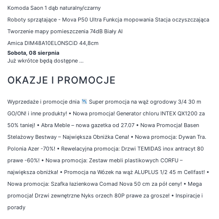
Komoda Saon 1 dąb naturalny/czarny
Roboty sprzątające - Mova P50 Ultra Funkcja mopowania Stacja oczyszczająca
Tworzenie mapy pomieszczenia 74dB Biały AI
Amica DIM48A10ELONSCiD 44,8cm
Sobota, 08 sierpnia
Już wkrótce będą dostępne ...
OKAZJE I PROMOCJE
Wyprzedaże i promocje dnia
Super promocja na wąż ogrodowy 3/4 30 m
GO/ON! i inne produkty!
•
Nowa promocja! Generator chloru INTEX QX1200 za
50% taniej!
•
Abra Meble – nowa gazetka od 27.07
•
Nowa Promocja! Basen
Stelażowy Bestway – Największa Obniżka Cena!
•
Nowa promocja: Dywan Tra.
Polonia Azer -70%!
•
Rewelacyjna promocja: Drzwi TEMIDAS inox antracyt 80
prawe -60%!
•
Nowa promocja: Zestaw mebli plastikowych CORFU –
największa obniżka!
•
Promocja na Wózek na wąż ALUPLUS 1/2 45 m Cellfast!
•
Nowa promocja: Szafka łazienkowa Comad Nova 50 cm za pół ceny!
•
Mega
promocja! Drzwi zewnętrzne Nyks orzech 80P prawe za grosze!
•
Inspiracje i
porady