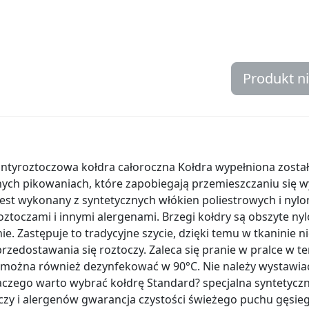
Produkt n
ntyroztoczowa kołdra całoroczna Kołdra wypełniona zost
ch pikowaniach, które zapobiegają przemieszczaniu się 
 jest wykonany z syntetycznych włókien poliestrowych i ny
ztoczami i innymi alergenami. Brzegi kołdry są obszyte nylo
e. Zastępuje to tradycyjne szycie, dzięki temu w tkaninie nie
przedostawania się roztoczy. Zaleca się pranie w pralce w 
można również dezynfekować w 90°C. Nie należy wystawiać
aczego warto wybrać kołdrę Standard? specjalna syntetycz
czy i alergenów gwarancja czystości świeżego puchu gęsieg