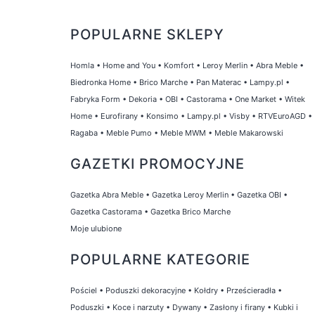
POPULARNE SKLEPY
Homla
•
Home and You
•
Komfort
•
Leroy Merlin
•
Abra Meble
•
Biedronka Home
•
Brico Marche
•
Pan Materac
•
Lampy.pl
•
Fabryka Form
•
Dekoria
•
OBI
•
Castorama
•
One Market
•
Witek
Home
•
Eurofirany
•
Konsimo
•
Lampy.pl
•
Visby
•
RTVEuroAGD
•
Ragaba
•
Meble Pumo
•
Meble MWM
•
Meble Makarowski
GAZETKI PROMOCYJNE
Gazetka Abra Meble
•
Gazetka Leroy Merlin
•
Gazetka OBI
•
Gazetka Castorama
•
Gazetka Brico Marche
Moje ulubione
POPULARNE KATEGORIE
Pościel
•
Poduszki dekoracyjne
•
Kołdry
•
Prześcieradła
•
Poduszki
•
Koce i narzuty
•
Dywany
•
Zasłony i firany
•
Kubki i