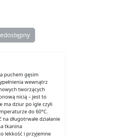
iedostępny
ała puchem gęsim
wypełnienia wewnątrz
lonowych tworzących
nową nicią – jest to
 ma dziur po igle czyli
temperaturze do 60°C.
 na długotrwałe działanie
na tkanina
o lekkość i przyjemne