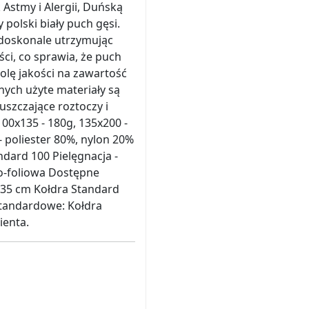
Astmy i Alergii, Duńską
polski biały puch gęsi.
 doskonale utrzymując
ci, co sprawia, że puch
olę jakości na zawartość
nych użyte materiały są
puszczające roztoczy i
00x135 - 180g, 135x200 -
- poliester 80%, nylon 20%
ndard 100 Pielęgnacja -
o-foliowa Dostępne
135 cm Kołdra Standard
tandardowe: Kołdra
ienta.