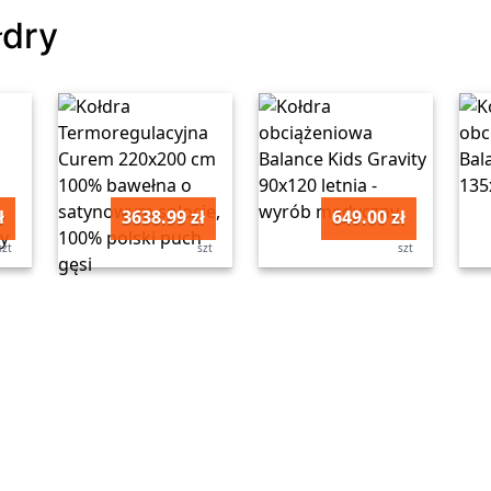
łdry
ł
3638.99 zł
649.00 zł
szt
szt
szt