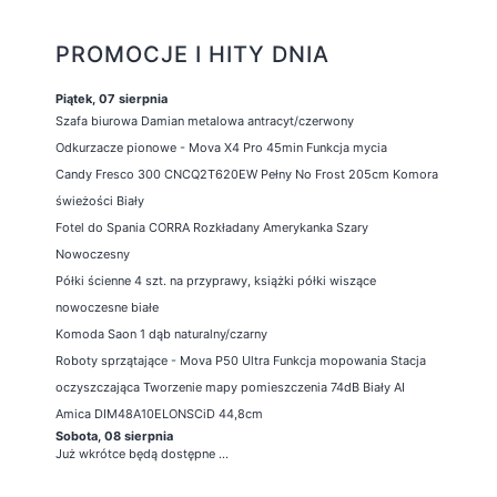
PROMOCJE I HITY DNIA
Piątek, 07 sierpnia
Szafa biurowa Damian metalowa antracyt/czerwony
Odkurzacze pionowe - Mova X4 Pro 45min Funkcja mycia
Candy Fresco 300 CNCQ2T620EW Pełny No Frost 205cm Komora
świeżości Biały
Fotel do Spania CORRA Rozkładany Amerykanka Szary
Nowoczesny
Półki ścienne 4 szt. na przyprawy, książki półki wiszące
nowoczesne białe
Komoda Saon 1 dąb naturalny/czarny
Roboty sprzątające - Mova P50 Ultra Funkcja mopowania Stacja
oczyszczająca Tworzenie mapy pomieszczenia 74dB Biały AI
Amica DIM48A10ELONSCiD 44,8cm
Sobota, 08 sierpnia
Już wkrótce będą dostępne ...