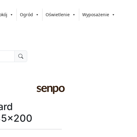
okój
Ogród
Oświetlenie
Wyposażenie
ard
135x200