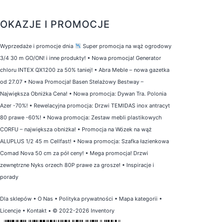
OKAZJE I PROMOCJE
Wyprzedaże i promocje dnia
Super promocja na wąż ogrodowy
3/4 30 m GO/ON! i inne produkty!
•
Nowa promocja! Generator
chloru INTEX QX1200 za 50% taniej!
•
Abra Meble – nowa gazetka
od 27.07
•
Nowa Promocja! Basen Stelażowy Bestway –
Największa Obniżka Cena!
•
Nowa promocja: Dywan Tra. Polonia
Azer -70%!
•
Rewelacyjna promocja: Drzwi TEMIDAS inox antracyt
80 prawe -60%!
•
Nowa promocja: Zestaw mebli plastikowych
CORFU – największa obniżka!
•
Promocja na Wózek na wąż
ALUPLUS 1/2 45 m Cellfast!
•
Nowa promocja: Szafka łazienkowa
Comad Nova 50 cm za pół ceny!
•
Mega promocja! Drzwi
zewnętrzne Nyks orzech 80P prawe za grosze!
•
Inspiracje i
porady
Dla sklepów
•
O Nas
•
Polityka prywatności
•
Mapa kategorii
•
Licencje
•
Kontakt
• © 2022-2026 Inventory