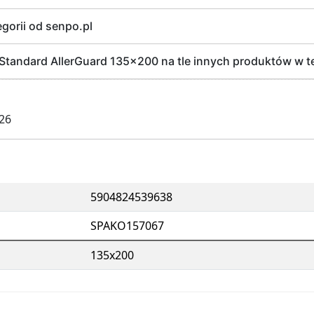
egorii od senpo.pl
tandard AllerGuard 135x200 na tle innych produktów w tej
026
5904824539638
SPAKO157067
135x200