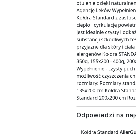
otulenie dzięki naturaln
Agencję Leków Wypełnienie
Kołdra Standard z zastos
ciepło i cyrkulację powie
jest idealnie czysty i od
substancji szkodliwych te
przyjazne dla skóry i ciał
alergenów Kołdra STANDARD
350g, 155x200 - 400g, 200
Wypełnienie - czysty puch
możliwość czyszczenia c
rozmiary: Rozmiary stan
135x200 cm Kołdra Stand
Standard 200x200 cm Roz
Odpowiedzi na naj
Kołdra Standard AllerG