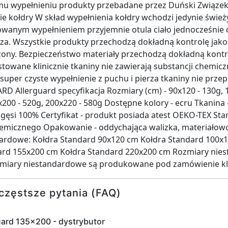
emu wypełnieniu produkty przebadane przez Duński Związek 
 kołdry W skład wypełnienia kołdry wchodzi jedynie świeży 
owanym wypełnieniem przyjemnie otula ciało jednocześnie
trza. Wszystkie produkty przechodzą dokładną kontrolę jakoś
każony. Bezpieczeństwo materiały przechodzą dokładną kontr
stowane klinicznie tkaniny nie zawierają substancji chemicz
a super czyste wypełnienie z puchu i pierza tkaniny nie prze
 Allerguard specyfikacja Rozmiary (cm) - 90x120 - 130g, 1
x200 - 520g, 200x220 - 580g Dostępne kolory - ecru Tkanina 
 gęsi 100% Certyfikat - produkt posiada atest OEKO-TEX Sta
hemicznego Opakowanie - oddychająca walizka, materiałow
dardowe: Kołdra Standard 90x120 cm Kołdra Standard 100x
ard 155x200 cm Kołdra Standard 220x200 cm Rozmiary nies
miary niestandardowe są produkowane pod zamówienie kl
częstsze pytania (FAQ)
uard 135x200 - dystrybutor