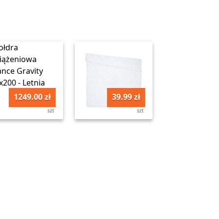
1249.00 zł
39.99 zł
szt
szt