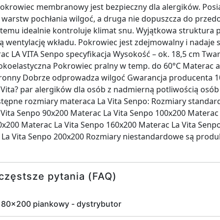
krowiec membranowy jest bezpieczny dla alergików. Po
 warstw pochłania wilgoć, a druga nie dopuszcza do przedos
 temu idealnie kontroluje klimat snu. Wyjątkowa struktura
 wentylację wkładu. Pokrowiec jest zdejmowalny i nadaje s
ac LA VITA Senpo specyfikacja Wysokość – ok. 18,5 cm Twa
okoelastyczna Pokrowiec pralny w temp. do 60°C Materac an
ronny Dobrze odprowadza wilgoć Gwarancja producenta 10 
Vita? par alergików dla osób z nadmierną potliwością osób
tępne rozmiary materaca La Vita Senpo: Rozmiary standard
Vita Senpo 90x200 Materac La Vita Senpo 100x200 Materac 
0x200 Materac La Vita Senpo 160x200 Materac La Vita Senp
 La Vita Senpo 200x200 Rozmiary niestandardowe są pro
częstsze pytania (FAQ)
 180x200 piankowy - dystrybutor