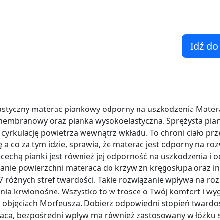
Idź do
astyczny materac piankowy odporny na uszkodzenia Matera
embranowy oraz pianka wysokoelastyczna. Sprężysta pia
cyrkulację powietrza wewnątrz wkładu. To chroni ciało pr
a co za tym idzie, sprawia, że materac jest odporny na ro
 cechą pianki jest również jej odporność na uszkodzenia i 
anie powierzchni materaca do krzywizn kręgosłupa oraz i
 7 różnych stref twardości. Takie rozwiązanie wpływa na rozl
ynia krwionośne. Wszystko to w trosce o Twój komfort i wy
objęciach Morfeusza. Dobierz odpowiedni stopień twardoś
aca, bezpośredni wpływ ma również zastosowany w łóżku s