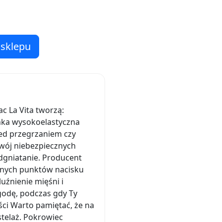
 sklepu
c La Vita tworzą:
nka wysokoelastyczna
zed przegrzaniem czy
zwój niebezpiecznych
odgniatanie. Producent
nnych punktów nacisku
uźnienie mięśni i
godę, podczas gdy Ty
ci Warto pamiętać, że na
telaż. Pokrowiec