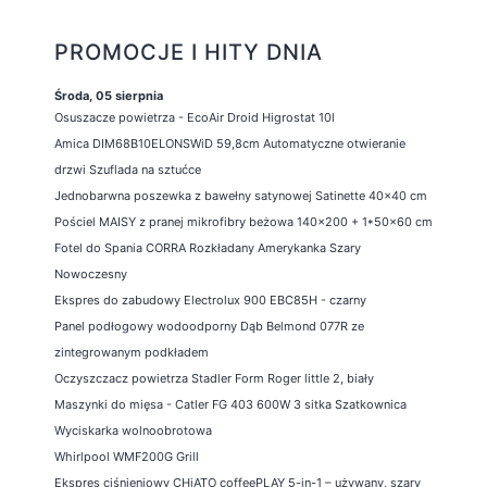
PROMOCJE I HITY DNIA
Środa, 05 sierpnia
Osuszacze powietrza - EcoAir Droid Higrostat 10l
Amica DIM68B10ELONSWiD 59,8cm Automatyczne otwieranie
drzwi Szuflada na sztućce
Jednobarwna poszewka z bawełny satynowej Satinette 40x40 cm
Pościel MAISY z pranej mikrofibry beżowa 140x200 + 1*50x60 cm
Fotel do Spania CORRA Rozkładany Amerykanka Szary
Nowoczesny
Ekspres do zabudowy Electrolux 900 EBC85H - czarny
Panel podłogowy wodoodporny Dąb Belmond 077R ze
zintegrowanym podkładem
Oczyszczacz powietrza Stadler Form Roger little 2, biały
Maszynki do mięsa - Catler FG 403 600W 3 sitka Szatkownica
Wyciskarka wolnoobrotowa
Whirlpool WMF200G Grill
Ekspres ciśnieniowy CHiATO coffeePLAY 5-in-1 – używany, szary