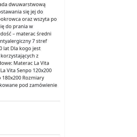
siada dwuwarstwową
tawania się jej do
 pokrowca oraz wszyta po
ię do prania w
rdość – materac średni
tyalergiczny 7 stref
lat Dla kogo jest
 korzystających z
owe: Materac La Vita
La Vita Senpo 120x200
o 180x200 Rozmiary
dukowane pod zamówienie