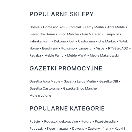
POPULARNE SKLEPY
Homla
•
Home and You
•
Komfort
•
Leroy Merlin
•
Abra Meble
•
Biedronka Home
•
Brico Marche
•
Pan Materac
•
Lampy.pl
•
Fabryka Form
•
Dekoria
•
OBI
•
Castorama
•
One Market
•
Witek
Home
•
Eurofirany
•
Konsimo
•
Lampy.pl
•
Visby
•
RTVEuroAGD
•
Ragaba
•
Meble Pumo
•
Meble MWM
•
Meble Makarowski
GAZETKI PROMOCYJNE
Gazetka Abra Meble
•
Gazetka Leroy Merlin
•
Gazetka OBI
•
Gazetka Castorama
•
Gazetka Brico Marche
Moje ulubione
POPULARNE KATEGORIE
Pościel
•
Poduszki dekoracyjne
•
Kołdry
•
Prześcieradła
•
Poduszki
•
Koce i narzuty
•
Dywany
•
Zasłony i firany
•
Kubki i