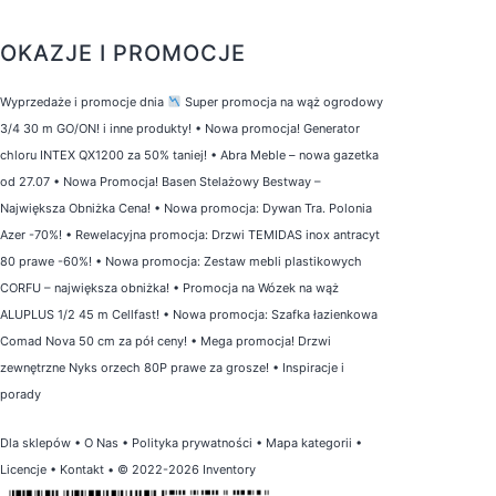
OKAZJE I PROMOCJE
Wyprzedaże i promocje dnia
Super promocja na wąż ogrodowy
3/4 30 m GO/ON! i inne produkty!
•
Nowa promocja! Generator
chloru INTEX QX1200 za 50% taniej!
•
Abra Meble – nowa gazetka
od 27.07
•
Nowa Promocja! Basen Stelażowy Bestway –
Największa Obniżka Cena!
•
Nowa promocja: Dywan Tra. Polonia
Azer -70%!
•
Rewelacyjna promocja: Drzwi TEMIDAS inox antracyt
80 prawe -60%!
•
Nowa promocja: Zestaw mebli plastikowych
CORFU – największa obniżka!
•
Promocja na Wózek na wąż
ALUPLUS 1/2 45 m Cellfast!
•
Nowa promocja: Szafka łazienkowa
Comad Nova 50 cm za pół ceny!
•
Mega promocja! Drzwi
zewnętrzne Nyks orzech 80P prawe za grosze!
•
Inspiracje i
porady
Dla sklepów
•
O Nas
•
Polityka prywatności
•
Mapa kategorii
•
Licencje
•
Kontakt
• © 2022-2026 Inventory