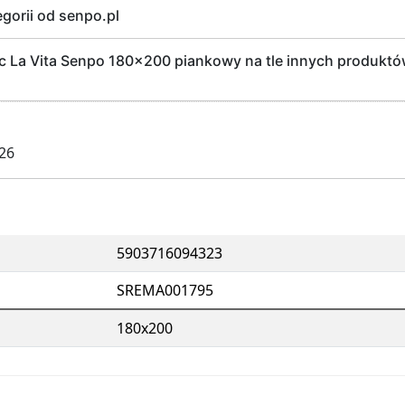
egorii od senpo.pl
La Vita Senpo 180x200 piankowy na tle innych produktów 
026
5903716094323
SREMA001795
180x200