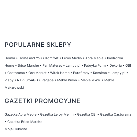
POPULARNE SKLEPY
Homla
•
Home and You
•
Komfort
•
Leroy Merlin
•
Abra Meble
•
Biedronka
Home
•
Brico Marche
•
Pan Materac
•
Lampy.pl
•
Fabryka Form
•
Dekoria
•
OBI
•
Castorama
•
One Market
•
Witek Home
•
Eurofirany
•
Konsimo
•
Lampy.pl
•
Visby
•
RTVEuroAGD
•
Ragaba
•
Meble Pumo
•
Meble MWM
•
Meble
Makarowski
GAZETKI PROMOCYJNE
Gazetka Abra Meble
•
Gazetka Leroy Merlin
•
Gazetka OBI
•
Gazetka Castorama
•
Gazetka Brico Marche
Moje ulubione