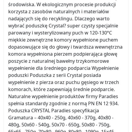
środowiska. W ekologicznym procesie produkcji
korzysta z zasobów naturalnych i materiałów
nadających się do recyklingu. Dlaczego warto
wybrać poduszkę Crystal? super czysty specjalnie
parowany i wysterylizowany puch w 120-130°C
miękkie zewnętrzne komory wypełnione puchem
dopasowujące się do głowy i twardsza wewnętrzna
komora wypełniona pierzem podpierająca głowę
poszycie z naturalnej bawełny trzykomorowe
wypełnienie dla średniego podparcia Wypełnienie
poduszki Poduszka z serii Crystal posiada
wypełnienie z pierza oraz puchu gęsiego w trzech
komorach, które zapewniają średnie podparcie.
Naturalne wypełnienie produktów firmy Paradies
spełnia standardy zgodnie z normą PN EN 12 934.
Poduszka CRYSTAL Paradies specyfikacja
Gramatura – 40x40 - 250g, 40x60 - 370g, 40x80 -
480g, 50x60 - 540g, 50x70 - 650g, 50x80 - 750g,
65x65 - 750g, 70x80 - 960g, 80x80 - 1090g, 15x45 -