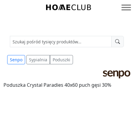
Przejdź
do
Homeclub
treści
Senpo
Sypialnia
Poduszki