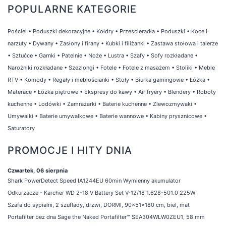
POPULARNE KATEGORIE
Pościel
•
Poduszki dekoracyjne
•
Kołdry
•
Prześcieradła
•
Poduszki
•
Koce i
narzuty
•
Dywany
•
Zasłony i firany
•
Kubki i filiżanki
•
Zastawa stołowa i talerze
•
Sztućce
•
Garnki
•
Patelnie
•
Noże
•
Lustra
•
Szafy
•
Sofy rozkładane
•
Narożniki rozkładane
•
Szezlongi
•
Fotele
•
Fotele z masażem
•
Stoliki
•
Meble
RTV
•
Komody
•
Regały i meblościanki
•
Stoły
•
Biurka gamingowe
•
Łóżka
•
Materace
•
Łóżka piętrowe
•
Ekspresy do kawy
•
Air fryery
•
Blendery
•
Roboty
kuchenne
•
Lodówki
•
Zamrażarki
•
Baterie kuchenne
•
Zlewozmywaki
•
Umywalki
•
Baterie umywalkowe
•
Baterie wannowe
•
Kabiny prysznicowe
•
Saturatory
PROMOCJE I HITY DNIA
Czwartek, 06 sierpnia
Shark PowerDetect Speed IA1244EU 60min Wymienny akumulator
Odkurzacze - Karcher WD 2-18 V Battery Set V-12/18 1.628-501.0 225W
Szafa do sypialni, 2 szuflady, drzwi, DORMI, 90x51x180 cm, biel, mat
Portafilter bez dna Sage the Naked Portafilter™ SEA304WLW0ZEU1, 58 mm