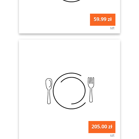
59.99 zł
szt
205.00 zł
szt