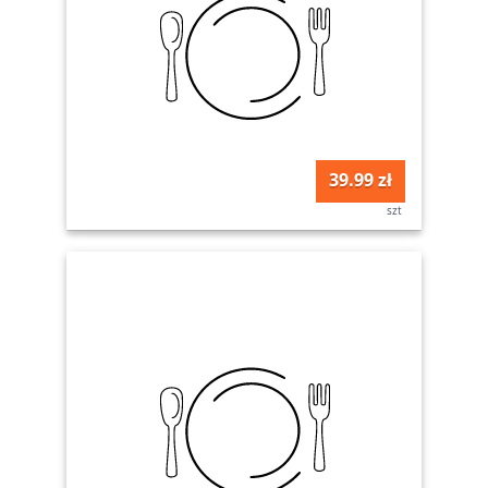
39.99 zł
szt