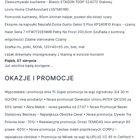
Zlewozmywaki kuchenne - Blanco ETAGON 700IF 524272 Stalowy
Lovio Home ChefAssistant LVSTM01RD
Pomocnik kuchenny, 90cm kitchen helper, podest dla dzieci szary
Ekspres na kapsułki Nescafé Dolce Gusto Genio S Plus KP340810 Krups - czarny
Haier Seria 7 HTW7720ENMB Pełny No Frost 200,6cm Szuflada z kontrolą
wilgotności Zdalne sterowanie Czarny
Szafka rtv, półki, NOVA, 120x40x55 cm, biel, mat
Leżak drewniany impregnowany z tkaniną w kolorze morskim
Piątek, 07 sierpnia
Już wkrótce będą dostępne ...
OKAZJE I PROMOCJE
Wyprzedaże i promocje dnia
Super promocja na wąż ogrodowy 3/4 30 m
GO/ON! i inne produkty!
•
Nowa promocja! Generator chloru INTEX QX1200 za
50% taniej!
•
Abra Meble – nowa gazetka od 27.07
•
Nowa Promocja! Basen
Stelażowy Bestway – Największa Obniżka Cena!
•
Nowa promocja: Dywan Tra.
Polonia Azer -70%!
•
Rewelacyjna promocja: Drzwi TEMIDAS inox antracyt 80
prawe -60%!
•
Nowa promocja: Zestaw mebli plastikowych CORFU –
największa obniżka!
•
Promocja na Wózek na wąż ALUPLUS 1/2 45 m Cellfast!
•