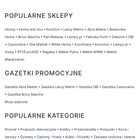
POPULARNE SKLEPY
Homla
•
Home and You
•
Komfort
•
Leroy Merlin
•
Abra Meble
•
Biedronka
Home
•
Brico Marche
•
Pan Materac
•
Lampy.pl
•
Fabryka Form
•
Dekoria
•
OBI
•
Castorama
•
One Market
•
Witek Home
•
Eurofirany
•
Konsimo
•
Lampy.pl
•
Visby
•
RTVEuroAGD
•
Ragaba
•
Meble Pumo
•
Meble MWM
•
Meble
Makarowski
GAZETKI PROMOCYJNE
Gazetka Abra Meble
•
Gazetka Leroy Merlin
•
Gazetka OBI
•
Gazetka Castorama
•
Gazetka Brico Marche
Moje ulubione
POPULARNE KATEGORIE
Pościel
•
Poduszki dekoracyjne
•
Kołdry
•
Prześcieradła
•
Poduszki
•
Koce i
narzuty
•
Dywany
•
Zasłony i firany
•
Kubki i filiżanki
•
Zastawa stołowa i talerze