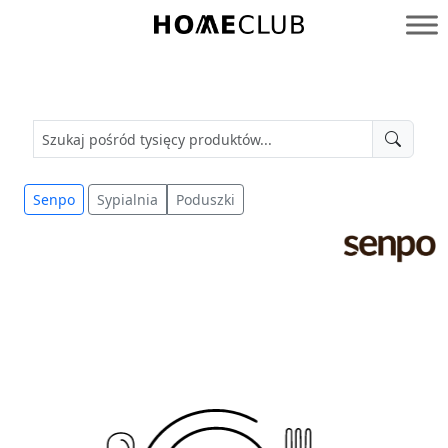
Przejdź
do
Homeclub
treści
Senpo
Sypialnia
Poduszki