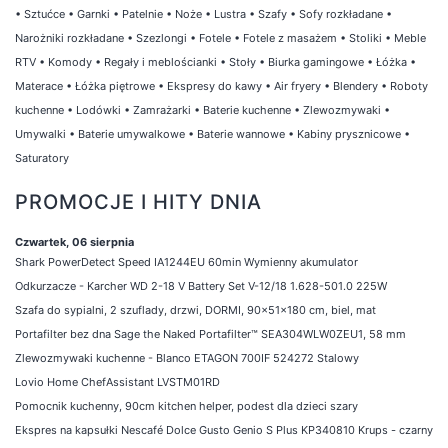
•
Sztućce
•
Garnki
•
Patelnie
•
Noże
•
Lustra
•
Szafy
•
Sofy rozkładane
•
Narożniki rozkładane
•
Szezlongi
•
Fotele
•
Fotele z masażem
•
Stoliki
•
Meble
RTV
•
Komody
•
Regały i meblościanki
•
Stoły
•
Biurka gamingowe
•
Łóżka
•
Materace
•
Łóżka piętrowe
•
Ekspresy do kawy
•
Air fryery
•
Blendery
•
Roboty
kuchenne
•
Lodówki
•
Zamrażarki
•
Baterie kuchenne
•
Zlewozmywaki
•
Umywalki
•
Baterie umywalkowe
•
Baterie wannowe
•
Kabiny prysznicowe
•
Saturatory
PROMOCJE I HITY DNIA
Czwartek, 06 sierpnia
Shark PowerDetect Speed IA1244EU 60min Wymienny akumulator
Odkurzacze - Karcher WD 2-18 V Battery Set V-12/18 1.628-501.0 225W
Szafa do sypialni, 2 szuflady, drzwi, DORMI, 90x51x180 cm, biel, mat
Portafilter bez dna Sage the Naked Portafilter™ SEA304WLW0ZEU1, 58 mm
Zlewozmywaki kuchenne - Blanco ETAGON 700IF 524272 Stalowy
Lovio Home ChefAssistant LVSTM01RD
Pomocnik kuchenny, 90cm kitchen helper, podest dla dzieci szary
Ekspres na kapsułki Nescafé Dolce Gusto Genio S Plus KP340810 Krups - czarny