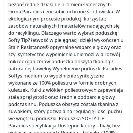
bezpośrednie działanie promieni słonecznych.
Firma Paradies ceni sobie ochronę środowiska. W
ekologicznym procesie produkcji korzysta z
zasobów naturalnych i materiałów nadających się
do recyklingu. Dlaczego warto wybrać poduszkę
Softy Tip? łatwość w pielęgnacji dzięki wykończeniu
Stain Resistance® optymalne wsparcie głowy oraz
szyi syntetyczne wypełnienie uniemożliwia rozwój
mikroorganizmów poduszka obszyta tkaniną z
naturalnej bawełny Wypełnienie poduszki Paradies
Softys medium to wypełnienie syntetyczne
wykonane ze 100% poliestru w formie drobnych
kuleczek. Kulki z włókien poliestrowych zapewniają
stałą sprężystość oraz średnie podparcie głowy
podczas snu. Poduszka obszyta została tkaniną z
suwakiem, który pozwala na regulację ilości puchu
we wnętrzu poduszki. Poduszka SOFTY TIP
Paradies specyfikacja Dostępne kolory – biały, bez
wybielaczy optycznych Tkanina – bawełna 100%