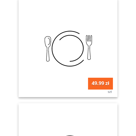
49.99 zł
szt