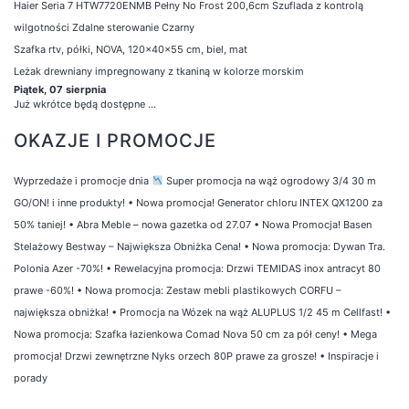
Haier Seria 7 HTW7720ENMB Pełny No Frost 200,6cm Szuflada z kontrolą
wilgotności Zdalne sterowanie Czarny
Szafka rtv, półki, NOVA, 120x40x55 cm, biel, mat
Leżak drewniany impregnowany z tkaniną w kolorze morskim
Piątek, 07 sierpnia
Już wkrótce będą dostępne ...
OKAZJE I PROMOCJE
Wyprzedaże i promocje dnia
Super promocja na wąż ogrodowy 3/4 30 m
GO/ON! i inne produkty!
•
Nowa promocja! Generator chloru INTEX QX1200 za
50% taniej!
•
Abra Meble – nowa gazetka od 27.07
•
Nowa Promocja! Basen
Stelażowy Bestway – Największa Obniżka Cena!
•
Nowa promocja: Dywan Tra.
Polonia Azer -70%!
•
Rewelacyjna promocja: Drzwi TEMIDAS inox antracyt 80
prawe -60%!
•
Nowa promocja: Zestaw mebli plastikowych CORFU –
największa obniżka!
•
Promocja na Wózek na wąż ALUPLUS 1/2 45 m Cellfast!
•
Nowa promocja: Szafka łazienkowa Comad Nova 50 cm za pół ceny!
•
Mega
promocja! Drzwi zewnętrzne Nyks orzech 80P prawe za grosze!
•
Inspiracje i
porady