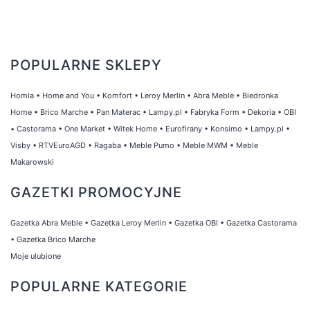
POPULARNE SKLEPY
Homla
•
Home and You
•
Komfort
•
Leroy Merlin
•
Abra Meble
•
Biedronka
Home
•
Brico Marche
•
Pan Materac
•
Lampy.pl
•
Fabryka Form
•
Dekoria
•
OBI
•
Castorama
•
One Market
•
Witek Home
•
Eurofirany
•
Konsimo
•
Lampy.pl
•
Visby
•
RTVEuroAGD
•
Ragaba
•
Meble Pumo
•
Meble MWM
•
Meble
Makarowski
GAZETKI PROMOCYJNE
Gazetka Abra Meble
•
Gazetka Leroy Merlin
•
Gazetka OBI
•
Gazetka Castorama
•
Gazetka Brico Marche
Moje ulubione
POPULARNE KATEGORIE