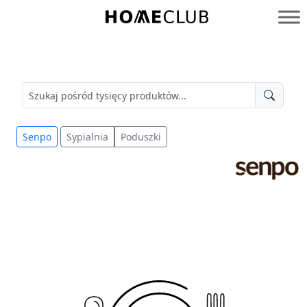
Przejdź
do
Homeclub
treści
Senpo
Sypialnia
Poduszki