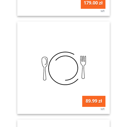
179.00 zł
szt
89.99 zł
szt