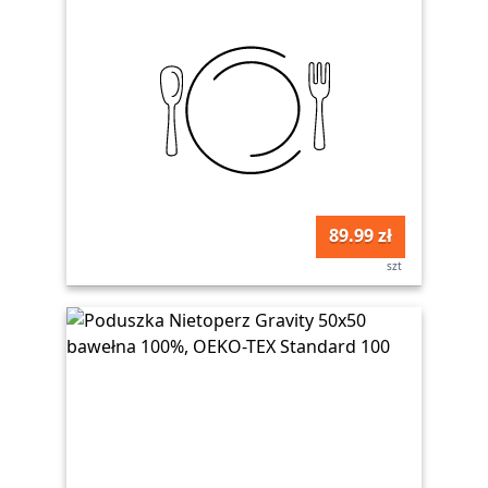
89.99 zł
szt