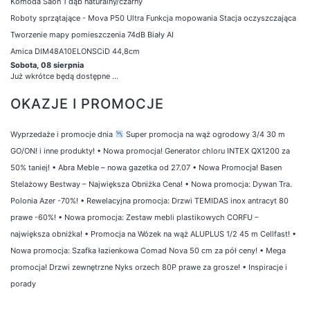
Komoda Saon 1 dąb naturalny/czarny
Roboty sprzątające - Mova P50 Ultra Funkcja mopowania Stacja oczyszczająca
Tworzenie mapy pomieszczenia 74dB Biały AI
Amica DIM48A10ELONSCiD 44,8cm
Sobota, 08 sierpnia
Już wkrótce będą dostępne ...
OKAZJE I PROMOCJE
Wyprzedaże i promocje dnia
Super promocja na wąż ogrodowy 3/4 30 m
GO/ON! i inne produkty!
•
Nowa promocja! Generator chloru INTEX QX1200 za
50% taniej!
•
Abra Meble – nowa gazetka od 27.07
•
Nowa Promocja! Basen
Stelażowy Bestway – Największa Obniżka Cena!
•
Nowa promocja: Dywan Tra.
Polonia Azer -70%!
•
Rewelacyjna promocja: Drzwi TEMIDAS inox antracyt 80
prawe -60%!
•
Nowa promocja: Zestaw mebli plastikowych CORFU –
największa obniżka!
•
Promocja na Wózek na wąż ALUPLUS 1/2 45 m Cellfast!
•
Nowa promocja: Szafka łazienkowa Comad Nova 50 cm za pół ceny!
•
Mega
promocja! Drzwi zewnętrzne Nyks orzech 80P prawe za grosze!
•
Inspiracje i
porady