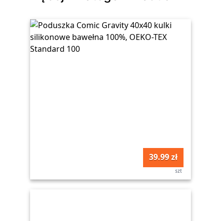
39.99 zł
szt