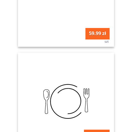
59.99 zł
szt