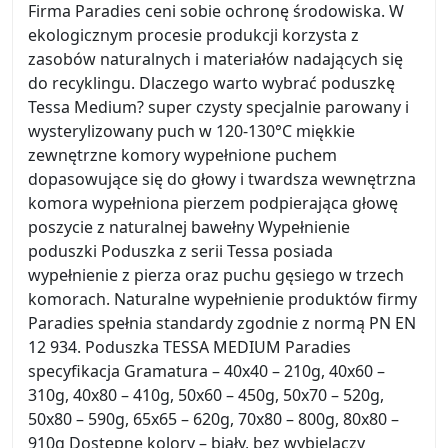
Firma Paradies ceni sobie ochronę środowiska. W
ekologicznym procesie produkcji korzysta z
zasobów naturalnych i materiałów nadających się
do recyklingu. Dlaczego warto wybrać poduszkę
Tessa Medium? super czysty specjalnie parowany i
wysterylizowany puch w 120-130°C miękkie
zewnętrzne komory wypełnione puchem
dopasowujące się do głowy i twardsza wewnętrzna
komora wypełniona pierzem podpierająca głowę
poszycie z naturalnej bawełny Wypełnienie
poduszki Poduszka z serii Tessa posiada
wypełnienie z pierza oraz puchu gęsiego w trzech
komorach. Naturalne wypełnienie produktów firmy
Paradies spełnia standardy zgodnie z normą PN EN
12 934. Poduszka TESSA MEDIUM Paradies
specyfikacja Gramatura – 40x40 – 210g, 40x60 –
310g, 40x80 – 410g, 50x60 – 450g, 50x70 – 520g,
50x80 – 590g, 65x65 – 620g, 70x80 – 800g, 80x80 –
910g Dostępne kolory – biały, bez wybielaczy