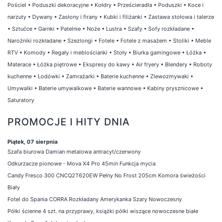
Pościel
•
Poduszki dekoracyjne
•
Kołdry
•
Prześcieradła
•
Poduszki
•
Koce i
narzuty
•
Dywany
•
Zasłony i firany
•
Kubki i filiżanki
•
Zastawa stołowa i talerze
•
Sztućce
•
Garnki
•
Patelnie
•
Noże
•
Lustra
•
Szafy
•
Sofy rozkładane
•
Narożniki rozkładane
•
Szezlongi
•
Fotele
•
Fotele z masażem
•
Stoliki
•
Meble
RTV
•
Komody
•
Regały i meblościanki
•
Stoły
•
Biurka gamingowe
•
Łóżka
•
Materace
•
Łóżka piętrowe
•
Ekspresy do kawy
•
Air fryery
•
Blendery
•
Roboty
kuchenne
•
Lodówki
•
Zamrażarki
•
Baterie kuchenne
•
Zlewozmywaki
•
Umywalki
•
Baterie umywalkowe
•
Baterie wannowe
•
Kabiny prysznicowe
•
Saturatory
PROMOCJE I HITY DNIA
Piątek, 07 sierpnia
Szafa biurowa Damian metalowa antracyt/czerwony
Odkurzacze pionowe - Mova X4 Pro 45min Funkcja mycia
Candy Fresco 300 CNCQ2T620EW Pełny No Frost 205cm Komora świeżości
Biały
Fotel do Spania CORRA Rozkładany Amerykanka Szary Nowoczesny
Półki ścienne 4 szt. na przyprawy, książki półki wiszące nowoczesne białe