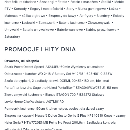
Narożniki rozkładane
•
Szezlongi
•
Fotele
•
Fotele z masażem
•
Stoliki
•
Meble
RTV
•
Komody
•
Regały i meblościanki
•
Stoły
•
Biurka gamingowe
•
Łóżka
•
Materace
•
Łóżka piętrowe
•
Ekspresy do kawy
•
Air fryery
•
Blendery
•
Roboty
kuchenne
•
Lodówki
•
Zamrażarki
•
Baterie kuchenne
•
Zlewozmywaki
•
Umywalki
•
Baterie umywalkowe
•
Baterie wannowe
•
Kabiny prysznicowe
•
Saturatory
PROMOCJE I HITY DNIA
Czwartek, 06 sierpnia
Shark PowerDetect Speed IA1244EU 60min Wymienny akumulator
Odkurzacze - Karcher WD 2-18 V Battery Set V-12/18 1.628-501.0 225W
Szafa do sypialni, 2 szuflady, drzwi, DORMI, 90x51x180 cm, biel, mat
Portafilter bez dna Sage the Naked Portafilter™ SEA304WLW0ZEU1, 58 mm
Zlewozmywaki kuchenne - Blanco ETAGON 700IF 524272 Stalowy
Lovio Home ChefAssistant LVSTM01RD
Pomocnik kuchenny, 90cm kitchen helper, podest dla dzieci szary
Ekspres na kapsułki Nescafé Dolce Gusto Genio S Plus KP340810 Krups - czarny
Haier Seria 7 HTW7720ENMB Pełny No Frost 200,6cm Szuflada z kontrolą
wilgotności Zdalne sterowanie Czarny