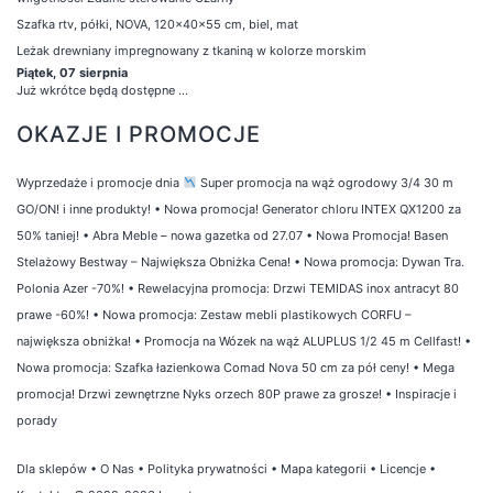
Szafka rtv, półki, NOVA, 120x40x55 cm, biel, mat
Leżak drewniany impregnowany z tkaniną w kolorze morskim
Piątek, 07 sierpnia
Już wkrótce będą dostępne ...
OKAZJE I PROMOCJE
Wyprzedaże i promocje dnia
Super promocja na wąż ogrodowy 3/4 30 m
GO/ON! i inne produkty!
•
Nowa promocja! Generator chloru INTEX QX1200 za
50% taniej!
•
Abra Meble – nowa gazetka od 27.07
•
Nowa Promocja! Basen
Stelażowy Bestway – Największa Obniżka Cena!
•
Nowa promocja: Dywan Tra.
Polonia Azer -70%!
•
Rewelacyjna promocja: Drzwi TEMIDAS inox antracyt 80
prawe -60%!
•
Nowa promocja: Zestaw mebli plastikowych CORFU –
największa obniżka!
•
Promocja na Wózek na wąż ALUPLUS 1/2 45 m Cellfast!
•
Nowa promocja: Szafka łazienkowa Comad Nova 50 cm za pół ceny!
•
Mega
promocja! Drzwi zewnętrzne Nyks orzech 80P prawe za grosze!
•
Inspiracje i
porady
Dla sklepów
•
O Nas
•
Polityka prywatności
•
Mapa kategorii
•
Licencje
•