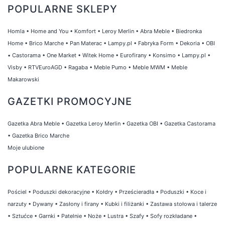
POPULARNE SKLEPY
Homla
•
Home and You
•
Komfort
•
Leroy Merlin
•
Abra Meble
•
Biedronka
Home
•
Brico Marche
•
Pan Materac
•
Lampy.pl
•
Fabryka Form
•
Dekoria
•
OBI
•
Castorama
•
One Market
•
Witek Home
•
Eurofirany
•
Konsimo
•
Lampy.pl
•
Visby
•
RTVEuroAGD
•
Ragaba
•
Meble Pumo
•
Meble MWM
•
Meble
Makarowski
GAZETKI PROMOCYJNE
Gazetka Abra Meble
•
Gazetka Leroy Merlin
•
Gazetka OBI
•
Gazetka Castorama
•
Gazetka Brico Marche
Moje ulubione
POPULARNE KATEGORIE
Pościel
•
Poduszki dekoracyjne
•
Kołdry
•
Prześcieradła
•
Poduszki
•
Koce i
narzuty
•
Dywany
•
Zasłony i firany
•
Kubki i filiżanki
•
Zastawa stołowa i talerze
•
Sztućce
•
Garnki
•
Patelnie
•
Noże
•
Lustra
•
Szafy
•
Sofy rozkładane
•