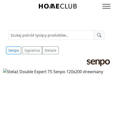
Przejdź
do
Homeclub
treści
Senpo
Sypialnia
Stelaże