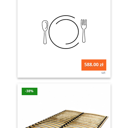
588.00 zł
szt
-38%