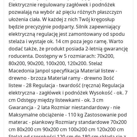
Elektrycznie regulowany zagłówek i podnóżek
pozwalają na wybór aż pięciu różnych płaszczyzn
ułożenia ciała. W każdej z nich Twój kręgosłup
będzie precyzyjnie podparty. Silnik zapewniający
elektryczną regulację jest zamontowany od spodu
stelaża i wystaje ok. 14 cm poza jego ramę. Warto
dodać także, że produkt posiada 2-letnią gwarancję
roducenta. Dostępny w 5 rozmiarach: 70x200,
80x200, 90x200, 100x200, 120x200. Stelaż
Macedonia Janpol specyfikacja Materiał listew -
drewno - brzoza Materiał ramy - drewno Ilość
listew - 28 Regulacja - twardość (ręczna) Regulacja
elektryczna - zagłówek i podnóżek Wysokość - ok. 7
cm Odstępy między listewkami - ok. 3 cm
Gwarancja - 2 lata Rozmiar niestandardowy - nie
Maksymalne obciążenie - 110 kg Zastosowanie pod
materac - piankowy Rozmiary standardowe 70x200
cm 80x200 cm 90x200 cm 100x200 cm 120x200 cm
Stelaż od szerokości 120 cm do 180 cm składa się z