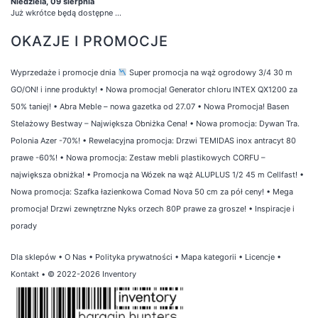
Niedziela, 09 sierpnia
Już wkrótce będą dostępne ...
OKAZJE I PROMOCJE
Wyprzedaże i promocje dnia
Super promocja na wąż ogrodowy 3/4 30 m
GO/ON! i inne produkty!
•
Nowa promocja! Generator chloru INTEX QX1200 za
50% taniej!
•
Abra Meble – nowa gazetka od 27.07
•
Nowa Promocja! Basen
Stelażowy Bestway – Największa Obniżka Cena!
•
Nowa promocja: Dywan Tra.
Polonia Azer -70%!
•
Rewelacyjna promocja: Drzwi TEMIDAS inox antracyt 80
prawe -60%!
•
Nowa promocja: Zestaw mebli plastikowych CORFU –
największa obniżka!
•
Promocja na Wózek na wąż ALUPLUS 1/2 45 m Cellfast!
•
Nowa promocja: Szafka łazienkowa Comad Nova 50 cm za pół ceny!
•
Mega
promocja! Drzwi zewnętrzne Nyks orzech 80P prawe za grosze!
•
Inspiracje i
porady
Dla sklepów
•
O Nas
•
Polityka prywatności
•
Mapa kategorii
•
Licencje
•
Kontakt
• © 2022-2026 Inventory