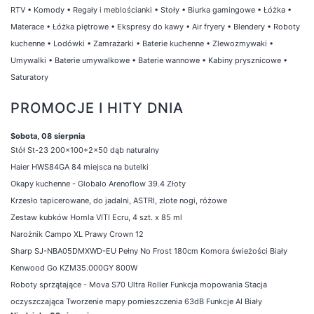
RTV
•
Komody
•
Regały i meblościanki
•
Stoły
•
Biurka gamingowe
•
Łóżka
•
Materace
•
Łóżka piętrowe
•
Ekspresy do kawy
•
Air fryery
•
Blendery
•
Roboty
kuchenne
•
Lodówki
•
Zamrażarki
•
Baterie kuchenne
•
Zlewozmywaki
•
Umywalki
•
Baterie umywalkowe
•
Baterie wannowe
•
Kabiny prysznicowe
•
Saturatory
PROMOCJE I HITY DNIA
Sobota, 08 sierpnia
Stół St-23 200x100+2x50 dąb naturalny
Haier HWS84GA 84 miejsca na butelki
Okapy kuchenne - Globalo Arenoflow 39.4 Złoty
Krzesło tapicerowane, do jadalni, ASTRI, złote nogi, różowe
Zestaw kubków Homla VITI Ecru, 4 szt. x 85 ml
Narożnik Campo XL Prawy Crown 12
Sharp SJ-NBA05DMXWD-EU Pełny No Frost 180cm Komora świeżości Biały
Kenwood Go KZM35.000GY 800W
Roboty sprzątające - Mova S70 Ultra Roller Funkcja mopowania Stacja
oczyszczająca Tworzenie mapy pomieszczenia 63dB Funkcje AI Biały