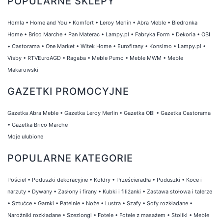
POPULARNE SKLEPY
Homla
•
Home and You
•
Komfort
•
Leroy Merlin
•
Abra Meble
•
Biedronka
Home
•
Brico Marche
•
Pan Materac
•
Lampy.pl
•
Fabryka Form
•
Dekoria
•
OBI
•
Castorama
•
One Market
•
Witek Home
•
Eurofirany
•
Konsimo
•
Lampy.pl
•
Visby
•
RTVEuroAGD
•
Ragaba
•
Meble Pumo
•
Meble MWM
•
Meble
Makarowski
GAZETKI PROMOCYJNE
Gazetka Abra Meble
•
Gazetka Leroy Merlin
•
Gazetka OBI
•
Gazetka Castorama
•
Gazetka Brico Marche
Moje ulubione
POPULARNE KATEGORIE
Pościel
•
Poduszki dekoracyjne
•
Kołdry
•
Prześcieradła
•
Poduszki
•
Koce i
narzuty
•
Dywany
•
Zasłony i firany
•
Kubki i filiżanki
•
Zastawa stołowa i talerze
•
Sztućce
•
Garnki
•
Patelnie
•
Noże
•
Lustra
•
Szafy
•
Sofy rozkładane
•
Narożniki rozkładane
•
Szezlongi
•
Fotele
•
Fotele z masażem
•
Stoliki
•
Meble