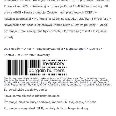
Polonia Azer -70%!
•
Rewelacyjna promocja: Drzwi TEMIDAS inox antracyt 80
prawe -60%!
•
Nowa promocja: Zestaw mebli plastikowych CORFU –
największa obniżka!
•
Promocja na Wózek na wąż ALUPLUS 1/2 45 m Cellfast!
•
Nowa promocja: Szafka łazienkowa Comad Nova 50 cm za pół ceny!
•
Mega
promocja! Drzwi zewnętrzne Nyks orzech 80P prawe za grosze!
•
Inspiracje i
porady
Dla sklepów
•
O Nas
•
Polityka prywatności
•
Mapa kategorii
•
Licencje
•
Kontakt
• © 2022-2026 Inventory
Meble, wyposażenie wnętrz, dekoracje z monitoringiem cen. Dom, wnętrze i ogród.
Meble ogrodowe, krzesła ogrodowe, fotele ogrodowe, stoły ogrodowe, stoły, krzesła,
fotele, łóżka, kanapy, dekoracje, szafy, wyposażenie kuchni i jadalni (kubki, talerze,
zastawy, sztućce), dywany, zasłony, pościel, kołdry, poduszki, materace i wiele innych.
Sprawdź także
okazje tygodnia
:
kawa
,
karma dla psów
,
pieluchy dla dzieci
Promocje:
bielizna
,
buty sportowe
,
koszulki i bluzki
,
jeansy
,
biżuteria
Promocje:
rowery
,
deski SUP
,
namioty
,
buty do biegania
,
dresy