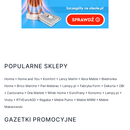
POPULARNE SKLEPY
Homla
•
Home and You
•
Komfort
•
Leroy Merlin
•
Abra Meble
•
Biedronka
Home
•
Brico Marche
•
Pan Materac
•
Lampy.pl
•
Fabryka Form
•
Dekoria
•
OBI
•
Castorama
•
One Market
•
Witek Home
•
Eurofirany
•
Konsimo
•
Lampy.pl
•
Visby
•
RTVEuroAGD
•
Ragaba
•
Meble Pumo
•
Meble MWM
•
Meble
Makarowski
GAZETKI PROMOCYJNE