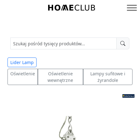
Przejdź
do
Homeclub
treści
Lider Lamp
Oświetlenie
Oświetlenie
Lampy sufitowe i
wewnętrzne
żyrandole