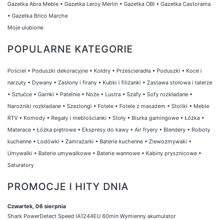
Gazetka Abra Meble
•
Gazetka Leroy Merlin
•
Gazetka OBI
•
Gazetka Castorama
•
Gazetka Brico Marche
Moje ulubione
POPULARNE KATEGORIE
Pościel
•
Poduszki dekoracyjne
•
Kołdry
•
Prześcieradła
•
Poduszki
•
Koce i
narzuty
•
Dywany
•
Zasłony i firany
•
Kubki i filiżanki
•
Zastawa stołowa i talerze
•
Sztućce
•
Garnki
•
Patelnie
•
Noże
•
Lustra
•
Szafy
•
Sofy rozkładane
•
Narożniki rozkładane
•
Szezlongi
•
Fotele
•
Fotele z masażem
•
Stoliki
•
Meble
RTV
•
Komody
•
Regały i meblościanki
•
Stoły
•
Biurka gamingowe
•
Łóżka
•
Materace
•
Łóżka piętrowe
•
Ekspresy do kawy
•
Air fryery
•
Blendery
•
Roboty
kuchenne
•
Lodówki
•
Zamrażarki
•
Baterie kuchenne
•
Zlewozmywaki
•
Umywalki
•
Baterie umywalkowe
•
Baterie wannowe
•
Kabiny prysznicowe
•
Saturatory
PROMOCJE I HITY DNIA
Czwartek, 06 sierpnia
Shark PowerDetect Speed IA1244EU 60min Wymienny akumulator