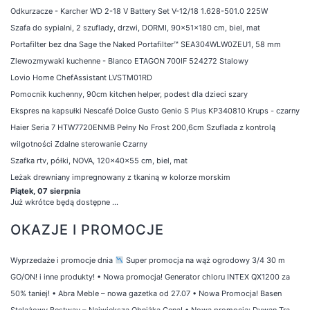
Odkurzacze - Karcher WD 2-18 V Battery Set V-12/18 1.628-501.0 225W
Szafa do sypialni, 2 szuflady, drzwi, DORMI, 90x51x180 cm, biel, mat
Portafilter bez dna Sage the Naked Portafilter™ SEA304WLW0ZEU1, 58 mm
Zlewozmywaki kuchenne - Blanco ETAGON 700IF 524272 Stalowy
Lovio Home ChefAssistant LVSTM01RD
Pomocnik kuchenny, 90cm kitchen helper, podest dla dzieci szary
Ekspres na kapsułki Nescafé Dolce Gusto Genio S Plus KP340810 Krups - czarny
Haier Seria 7 HTW7720ENMB Pełny No Frost 200,6cm Szuflada z kontrolą
wilgotności Zdalne sterowanie Czarny
Szafka rtv, półki, NOVA, 120x40x55 cm, biel, mat
Leżak drewniany impregnowany z tkaniną w kolorze morskim
Piątek, 07 sierpnia
Już wkrótce będą dostępne ...
OKAZJE I PROMOCJE
Wyprzedaże i promocje dnia
Super promocja na wąż ogrodowy 3/4 30 m
GO/ON! i inne produkty!
•
Nowa promocja! Generator chloru INTEX QX1200 za
50% taniej!
•
Abra Meble – nowa gazetka od 27.07
•
Nowa Promocja! Basen
Stelażowy Bestway – Największa Obniżka Cena!
•
Nowa promocja: Dywan Tra.