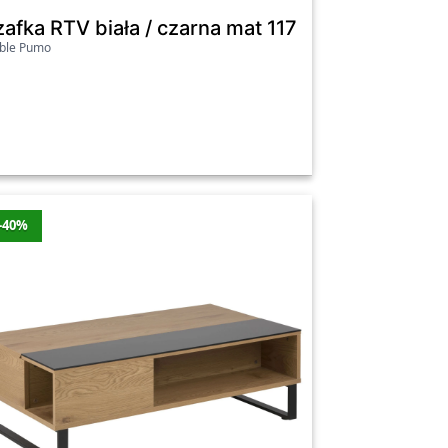
EO CZARNY
zafka RTV biała / czarna mat 117 cm Oslo
ble Pumo
-40%