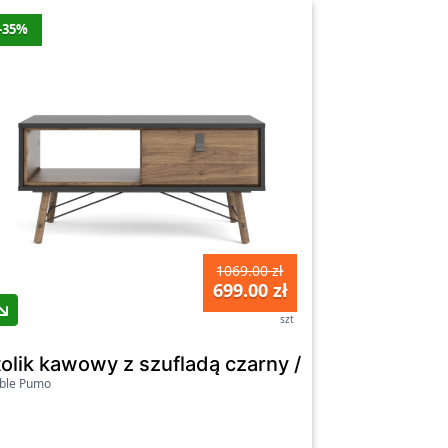
-35%
1069.00 zł
699.00 zł
szt
tolik kawowy z szufladą czarny / orzech mat 10
ble Pumo