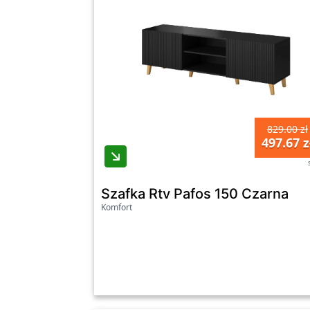
829.00 zł
497.67 z
Szafka Rtv Pafos 150 Czarna
Komfort