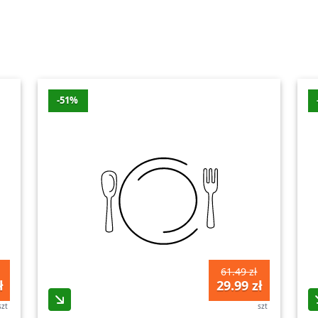
ki wybór produktów, które pozwolą Ci urządzić swój dom w s
 a także pozostałe meble do salonu – to tylko część naszej b
 wnętrza, czy też bardziej klasycznych, tradycyjnych rozw
zwrócić uwagę nie tylko na design, ale także na jakość wy
-51%
lko pięknie prezentują się w każdej aranżacji, ale również s
ko niektóre z propozycji, które pomogą Ci stworzyć wymarzo
bom, które cenią sobie wysoką jakość oraz elegancki desig
czy też bardziej tradycyjnych, rustykalnych aranżacjach – 
każde wnętrze stanie się wyjątkowe i pełne charakteru, odz
roką ofertą mebli do salonu oraz innych pomieszczeń. Dzię
funkcjonalna, jak i piękna wizualnie. Dbamy o to, aby nasz
61.49 zł
dkryj naszą kategorię mebli i zacznij tworzyć swój wymarzo
ł
29.99 zł
szt
szt