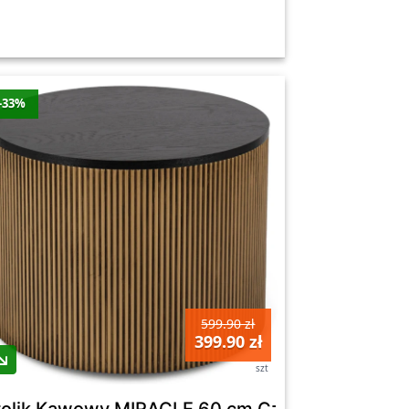
-33%
599.90 zł
399.90 zł
szt