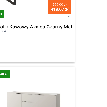
699.00 zł
419.67 zł
szt
tolik Kawowy Azalea Czarny Mat / Dziki Dąb
fort
-40%