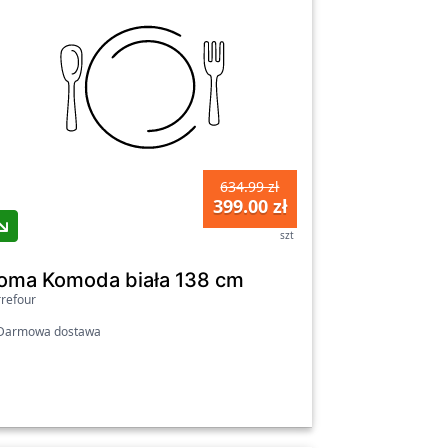
634.99 zł
399.00 zł
szt
oma Komoda biała 138 cm
refour
armowa dostawa