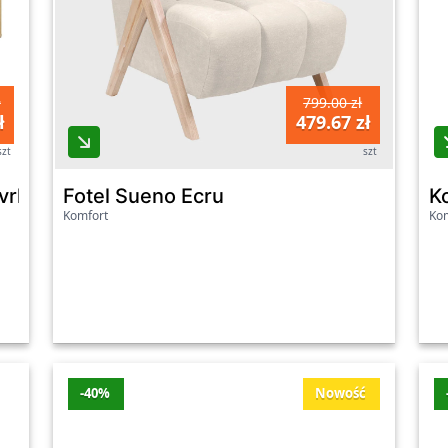
ł
799.00 zł
ł
479.67 zł
szt
szt
vrk131Ec-D108 Dąb Mauvella
Fotel Sueno Ecru
K
Komfort
Kom
-40%
Nowość