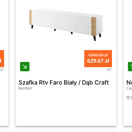
1049.00 zł
ł
629.67 zł
szt
szt
Szafka Rtv Faro Biały / Dąb Craft
N
Komfort
Car
D