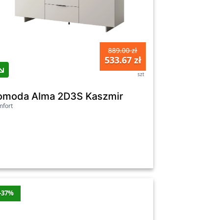
889.00 zł
533.67 zł
szt
omoda Alma 2D3S Kaszmir
fort
-37%