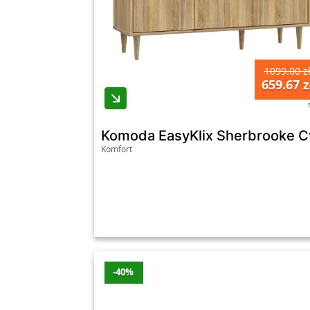
1099.00 z
659.67 z
Komoda EasyKlix Sherbrooke C
Komfort
-40%