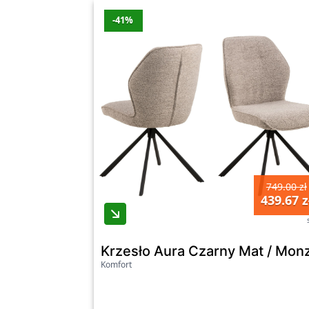
-41%
749.00 zł
439.67 z
Krzesło Aura Czarny Mat / Mo
Komfort