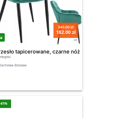
341.00 zł
182.00 zł
szt
A Szare Boucle Nowoczesne
rzesło tapicerowane, czarne nóżki, TILAR, ziel
etegotu
armowa dostawa
-41%