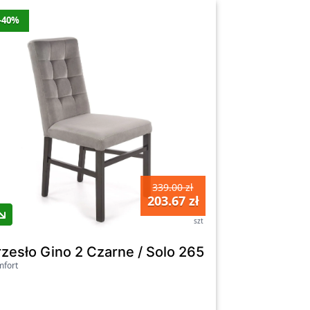
-40%
339.00 zł
203.67 zł
szt
 56x57x82 cm, czarne
rzesło Gino 2 Czarne / Solo 265
fort