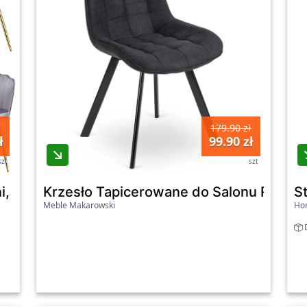
179.90 zł
ł
99.90 zł
szt
szt
, ASTRI, złote nogi, szare
Krzesło Tapicerowane do Salonu RICK 2 
S
Meble Makarowski
Ho
D