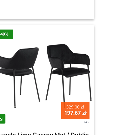
-40%
329.00 zł
197.67 zł
szt