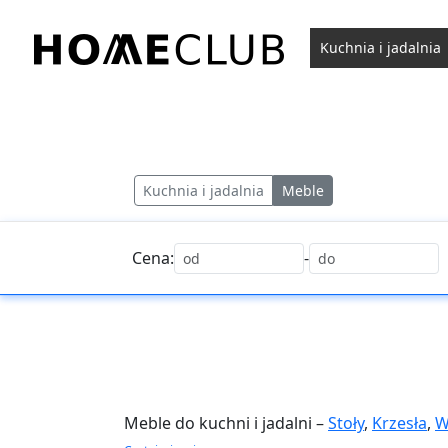
Przejdź
do
Kuchnia i jadalnia
treści
Homeclub
Kuchnia i jadalnia
Meble
Cena:
-
Meble do kuchni i jadalni –
Stoły
,
Krzesła
,
W