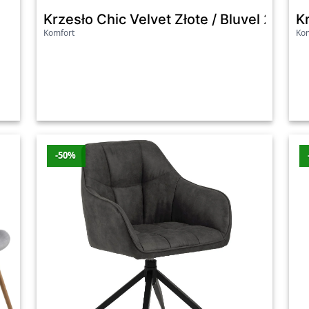
Krzesło Chic Velvet Złote / Bluvel 28 B
K
Komfort
Kom
anie i eksponowanie naczyń, szkła czy dekoracji. Dzięki 
 chronią zawartość przed kurzem. Wybór witryny powinien 
o kuchni, szczególnie w przypadku wysp kuchennych czy bar
-50%
b barze. Wybór modeli z regulowaną wysokością sprawia, ż
ie funkcjonalność i styl. Barki są doskonałym miejscem do
atkowa przestrzeń do serwowania potraw lub jako miejsce 
alni.
ziemy także inne elementy, takie jak szafki na wino, ławki i