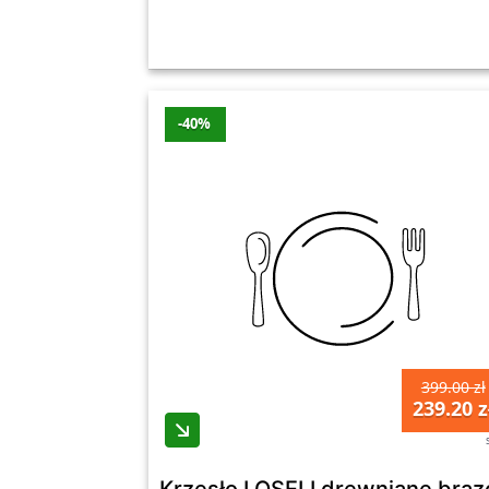
-40%
399.00 zł
239.20 z