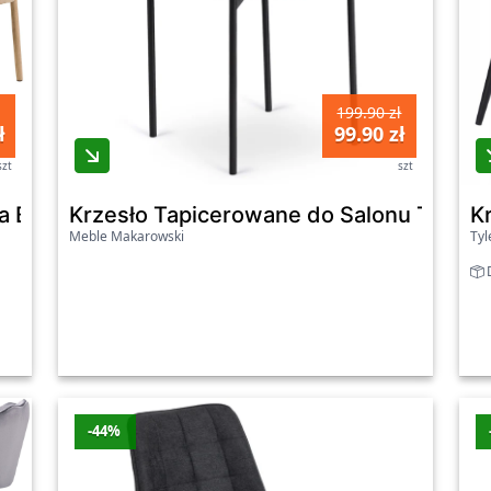
199.90 zł
ł
99.90 zł
szt
szt
za Beżowy 60
Krzesło Tapicerowane do Salonu TULS
K
Meble Makarowski
Tyl
D
-44%