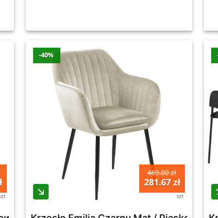
-40%
469.00 zł
ł
281.67 zł
szt
szt