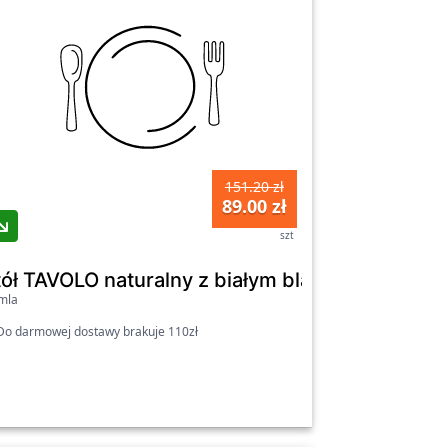
151.20 zł
89.00 zł
szt
Czarne Loft
tół TAVOLO naturalny z białym blatem 60×48cm
mla
o darmowej dostawy brakuje 110zł