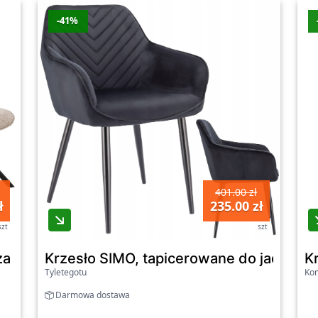
-41%
401.00 zł
ł
235.00 zł
szt
szt
nza Beżowy 60
Krzesło SIMO, tapicerowane do jadalni,
K
Tyletegotu
Kom
Darmowa dostawa