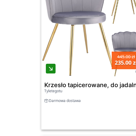
445.00 zł
235.00 z
Krzesło tapicerowane, do jadalni
Tyletegotu
Darmowa dostawa