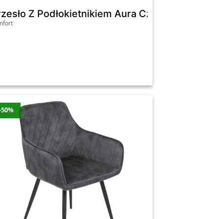
eżowy
rzesło Z Podłokietnikiem Aura Czarny Mat / M
fort
przeszklonym drzwiom, witryny dodają
być zgodny z ogólnym stylem kuchni lub
ów. Dzięki swojej wysokości, umożliwiają
-50%
e są one jeszcze bardziej uniwersalne.
 przechowywania alkoholi i akcesoriów
na dekoracje. Oba te elementy dodają
 inne meble, które mogą służyć do