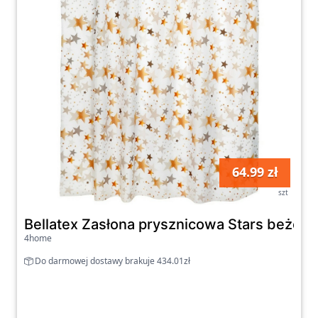
64.99 zł
szt
Bellatex Zasłona prysznicowa Stars beżow
4home
Do darmowej dostawy brakuje 434.01zł