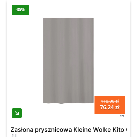
-35%
Dzięki naszej platformie zakupowej możesz
łatwo i wygodnie przeglądać oraz wybierać
spośród wielu różnych modeli drążków i
zasłonek prysznicowych, które będą idealnie
komponować się z wnętrzem Twojej łazienki.
Dbamy o to, aby nasza oferta była zawsze
aktualna i atrakcyjna, dlatego regularnie
poszerzamy asortyment o nowe produkty,
które spełnią oczekiwania nawet najbardziej
wymagających klientów.
118.00 zł
76.24 zł
szt
Zasłona prysznicowa Kleine Wolke Kito (Ci
LIdl