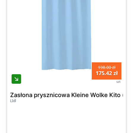
198.00 zł
175.42 zł
szt
Zasłona prysznicowa Kleine Wolke Kito (laz
LIdl