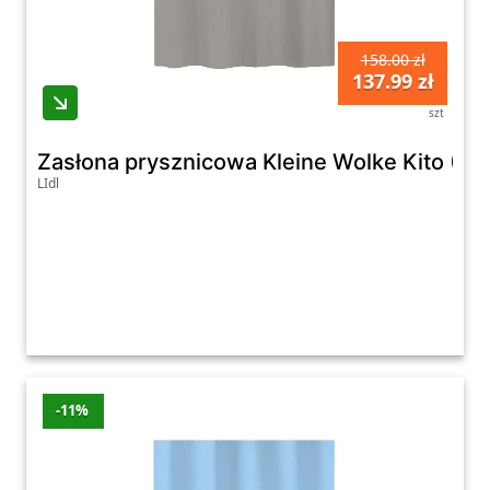
158.00 zł
137.99 zł
szt
Zasłona prysznicowa Kleine Wolke Kito (C
LIdl
-11%