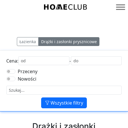
Przejdź
do
Homeclub
treści
Łazienka
Drążki i zasłonki prysznicowe
Cena:
-
Przeceny
Nowości
Wszystkie filtry
Drążki i zasłonki