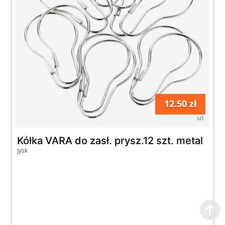
12.50 zł
szt
Kółka VARA do zasł. prysz.12 szt. metal
Jysk