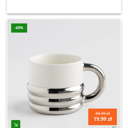
-43%
34.99 zł
19.99 zł
szt