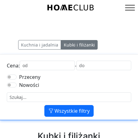
Przejdź
do
Homeclub
treści
Kuchnia i jadalnia
Kubki i filiżanki
Cena:
-
Przeceny
Nowości
Wszystkie filtry
Kubki i filiżanki