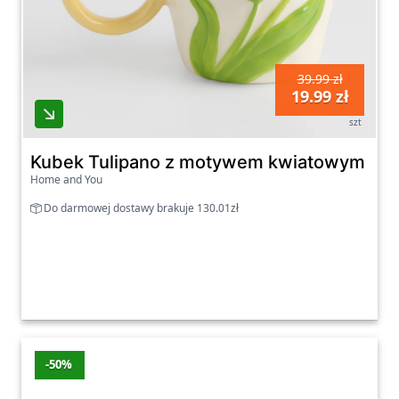
39.99 zł
19.99 zł
szt
Kubek Tulipano z motywem kwiatowym
Home and You
Do darmowej dostawy brakuje 130.01zł
-50%