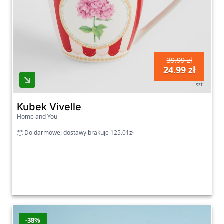
39.99 zł
24.99 zł
szt
Kubek Vivelle
Home and You
Do darmowej dostawy brakuje 125.01zł
-38%