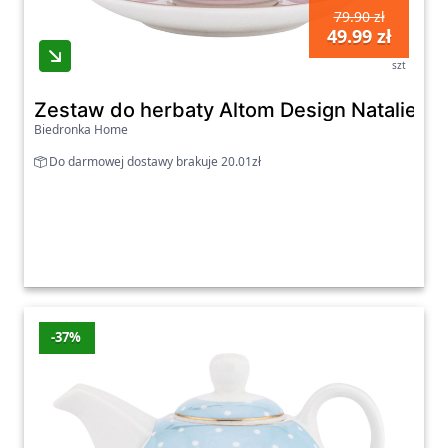
79.90 zł
49.99 zł
szt
Zestaw do herbaty Altom Design Natalie Pi
Biedronka Home
Do darmowej dostawy brakuje 20.01zł
-37%