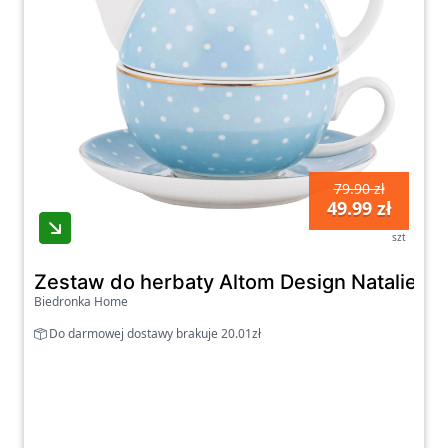
79.90 zł
49.99 zł
szt
Zestaw do herbaty Altom Design Natalie Blu
Biedronka Home
Do darmowej dostawy brakuje 20.01zł