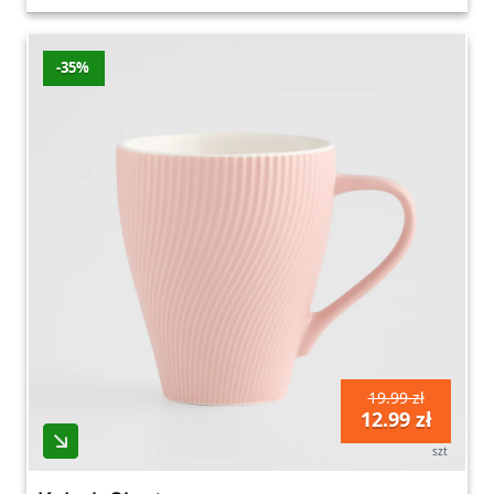
-35%
19.99 zł
12.99 zł
szt