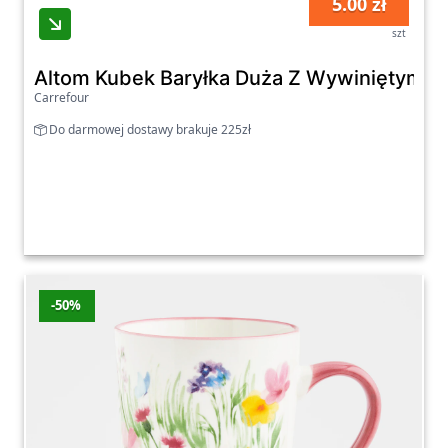
5.00 zł
szt
Altom Kubek Baryłka Duża Z Wywiniętym R
Carrefour
Do darmowej dostawy brakuje 225zł
-50%