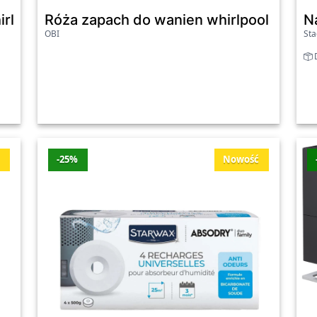
ziesz u nas produkty renomowanych producentów, które gw
irlpool 250ml
Róża zapach do wanien whirlpool 250ml
N
ajważniejszy, dlatego staramy się zapewnić bogaty wybór pr
OBI
Sta
ika.
D
 najnowsze promocje
Sklep
Przecena
Wart
ć
-25%
Nowość
big
Stadler-form
-21%
-400 
orm George, biały
Stadler-form
-23%
-350 
Oleole
-21%
-50 z
Rtv-euro-agd
-21%
-50 z
Oleole
-19%
-30 z