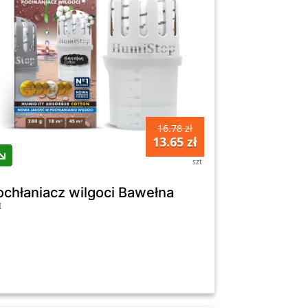
16.78 zł
13.65 zł
szt
ochłaniacz wilgoci Bawełna
I