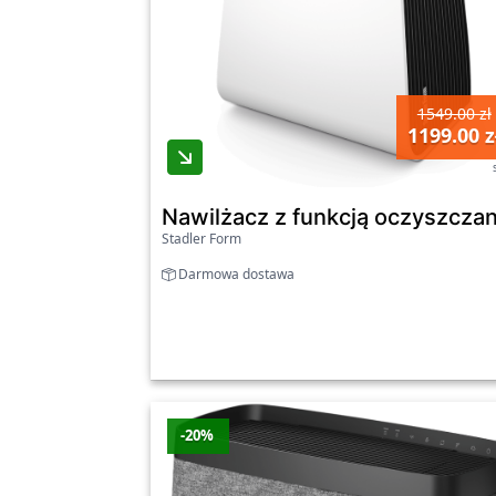
1549.00 zł
1199.00 z
Nawilżacz z funkcją oczyszczani
Stadler Form
Darmowa dostawa
-20%