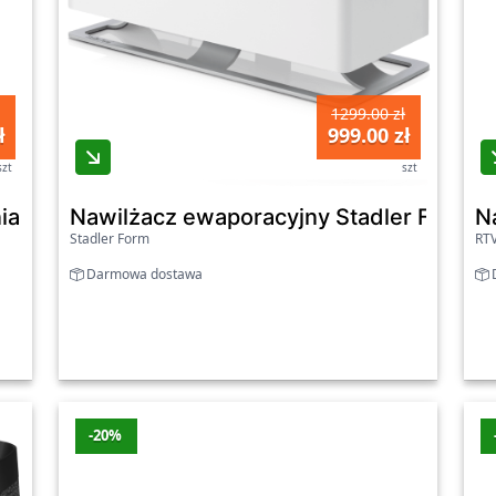
1299.00 zł
ł
999.00 zł
szt
szt
a Stadler Form - George, biały
Nawilżacz ewaporacyjny Stadler Form - O
N
Stadler Form
RT
Darmowa dostawa
D
-20%