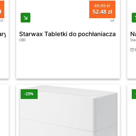
69.99 zł
Rtv-euro-agd
-19%
-30 z
ł
52.48 zł
szt
szt
Oleole
-2%
-8 zł
ary + 1 wkład
Starwax Tabletki do pochłaniacza wilgoci
N
Rtv-euro-agd
-6%
-5 zł
OBI
Sta
.2026
D
j.
-23%