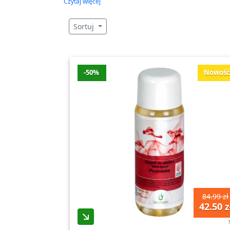
Stadler-form
,
Nawilżacz z funkcją oczyszcz
Czytaj więcej
EUH04 – Rtv-euro-agd
,
Raven – Oleole
,
Naw
Sortuj
Rtv-euro-agd
W naszej kategorii Nawilżacze powietrza
Nawilżacze powietrza są niezbędnym urzą
-50%
Nowoś
zdrowie i codzienne samopoczucie. Dzięk
problemami z oddychaniem.
W naszej ofercie znajdziesz różne rodzaj
ceramiczne, które charakteryzują się cichą
oczyszczają powietrze z zanieczyszczeń, py
Nasza platforma zakupowa oferuje także ak
wilgoci, które pomogą dbać o odpowiednie 
efektywnie i bezawaryjnie, zapewniając o
84.99 zł
42.50 z
Dodatkowo, w naszej kategorii Nawilżacze 
klimatyzatory split. Dzięki nim będziesz