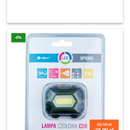
-6%
30.99 zł