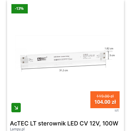
-13%
119.00 zł
104.00 zł
szt
AcTEC LT sterownik LED CV 12V, 100W
Lampy.pl