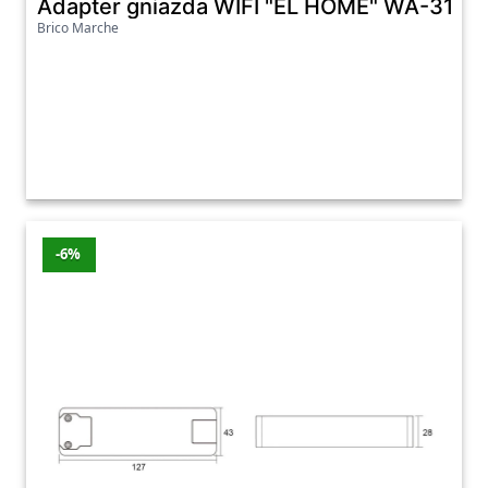
Adapter gniazda WIFI "EL HOME" WA-31H1 
Brico Marche
-6%