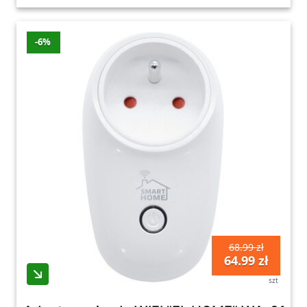
-6%
68.99 zł
64.99 zł
szt