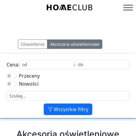
Przejdź
do
Homeclub
treści
Oświetlenie
Akcesoria oświetleniowe
Cena:
-
Przeceny
Nowości
Wszystkie filtry
Akcesoria oświetleniowe