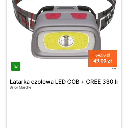
64.99 zł
49.00 zł
szt
Latarka czołowa LED COB + CREE 330 lm,
Brico Marche