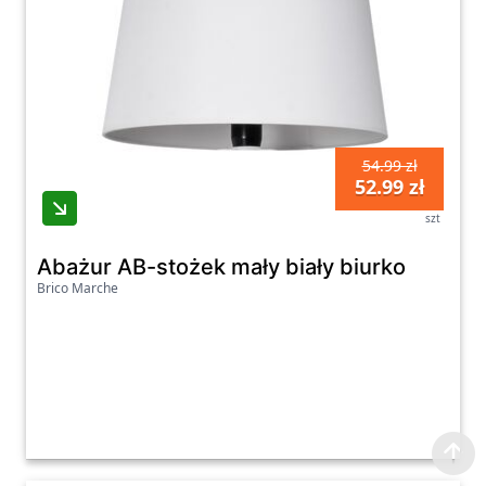
54.99 zł
52.99 zł
szt
Abażur AB-stożek mały biały biurko
Brico Marche