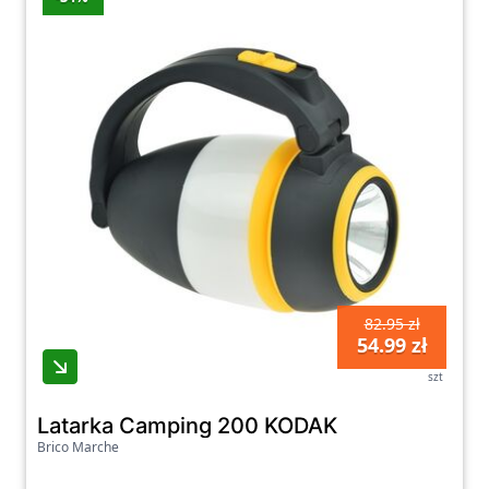
w każdym pomieszczeniu. Dbamy o to, aby
nasze produkty były wysokiej jakości,
funkcjonalne i estetyczne, dlatego możesz
być pewny, że znajdziesz u nas tylko
sprawdzone i godne zaufania produkty.
Odwiedź naszą stronę i sprawdź naszą ofertę
akcesoriów oświetleniowych już dziś!
82.95 zł
54.99 zł
szt
Latarka Camping 200 KODAK
Brico Marche