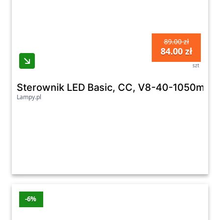
89.00 zł
84.00 zł
szt
Sterownik LED Basic, CC, V8-40-1050mA/
Lampy.pl
-6%