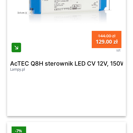
144.00 zł
129.00 zł
szt
AcTEC Q8H sterownik LED CV 12V, 150W
Lampy.pl
-7%