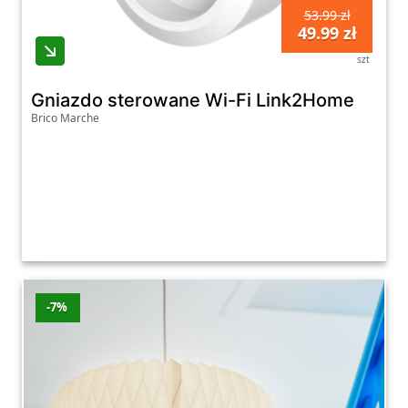
53.99 zł
49.99 zł
szt
Gniazdo sterowane Wi-Fi Link2Home
Brico Marche
-7%