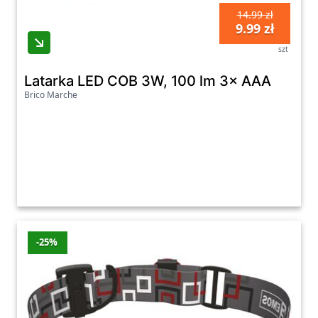
14.99 zł
9.99 zł
szt
Latarka LED COB 3W, 100 lm 3× AAA
Brico Marche
-25%