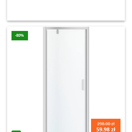
-80%
298.00 zł
59.98 zł