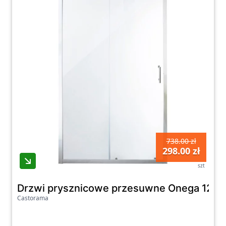
738.00 zł
298.00 zł
szt
Drzwi prysznicowe przesuwne Onega 120 
Castorama