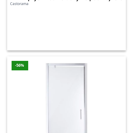
Castorama
-56%