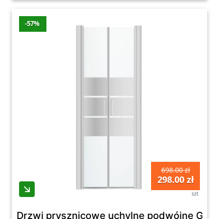
-57%
698.00 zł
298.00 zł
szt
Drzwi prysznicowe uchylne podwójne Good