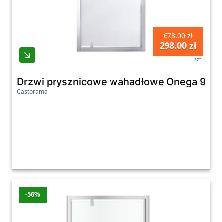
678.00 zł
298.00 zł
szt
Drzwi prysznicowe wahadłowe Onega 90 c
Castorama
-56%