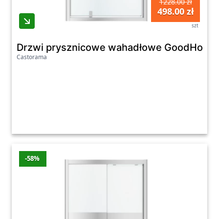
1228.00 zł
498.00 zł
szt
Drzwi prysznicowe wahadłowe GoodHome B
Castorama
-58%