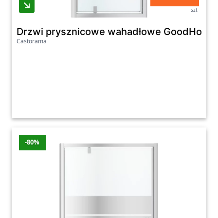
szt
Drzwi prysznicowe wahadłowe GoodHome 
Castorama
-80%