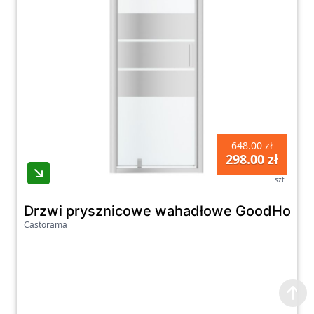
648.00 zł
298.00 zł
szt
Drzwi prysznicowe wahadłowe GoodHome B
Castorama