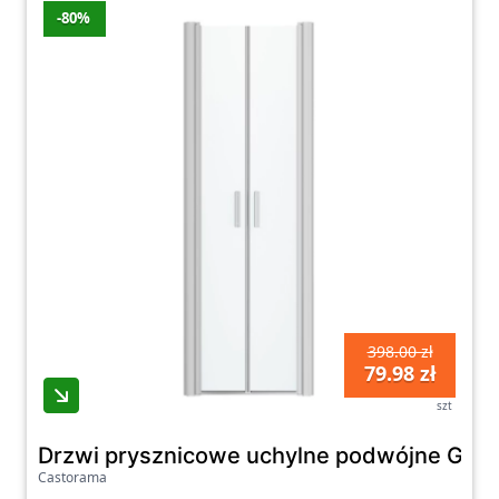
-80%
398.00 zł
79.98 zł
szt
Drzwi prysznicowe uchylne podwójne Goo
Castorama