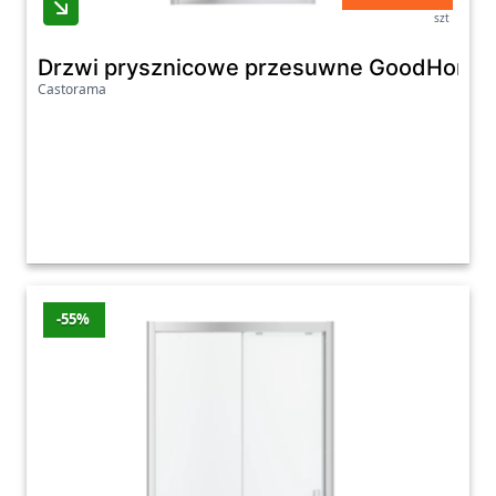
szt
Drzwi prysznicowe przesuwne GoodHome Be
Castorama
-55%