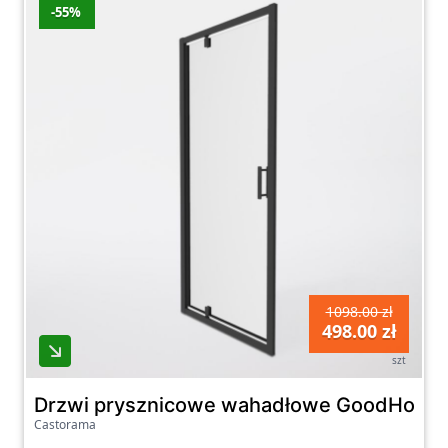
-55%
1098.00 zł
498.00 zł
szt
Drzwi prysznicowe wahadłowe GoodHome B
Castorama