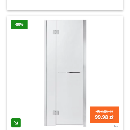
-80%
498.00 zł
99.98 zł
szt