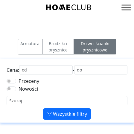
Przejdź
do
Homeclub
treści
Armatura
Brodziki i
Drzwi i ścianki
prysznice
prysznicowe
Cena:
-
Przeceny
Nowości
Wszystkie filtry