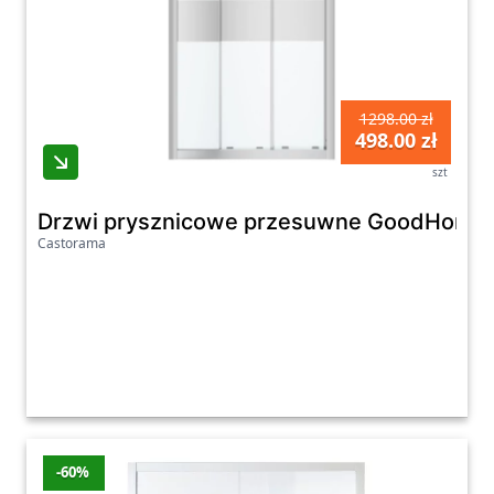
1298.00 zł
498.00 zł
szt
Drzwi prysznicowe przesuwne GoodHome Be
Castorama
-60%