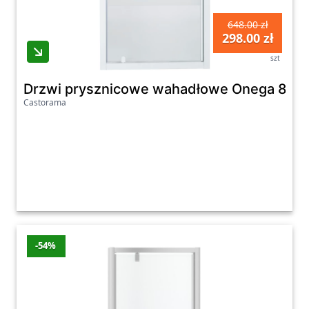
648.00 zł
298.00 zł
szt
Drzwi prysznicowe wahadłowe Onega 80 c
Castorama
-54%