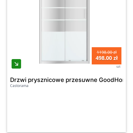
1198.00 zł
498.00 zł
szt
Drzwi prysznicowe przesuwne GoodHome B
Castorama