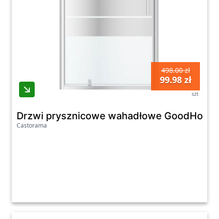
498.00 zł
99.98 zł
szt
Drzwi prysznicowe wahadłowe GoodHome B
Castorama