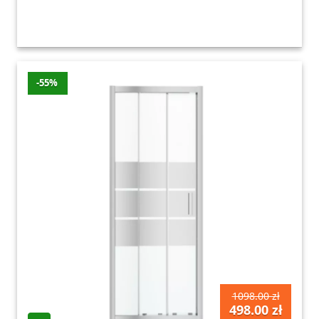
-55%
1098.00 zł
498.00 zł