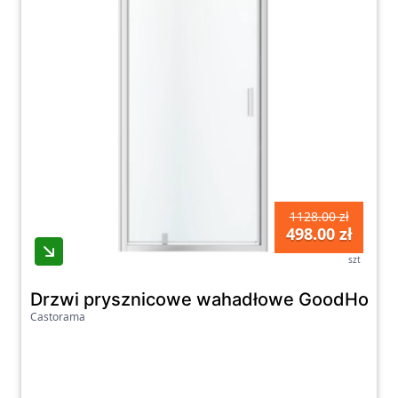
1128.00 zł
498.00 zł
szt
Drzwi prysznicowe wahadłowe GoodHome B
Castorama