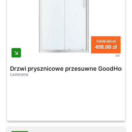
1098.00 zł
498.00 zł
szt
Drzwi prysznicowe przesuwne GoodHome B
Castorama