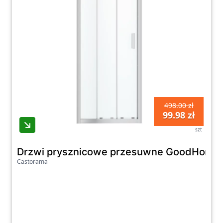
498.00 zł
99.98 zł
szt
Drzwi prysznicowe przesuwne GoodHome Be
Castorama