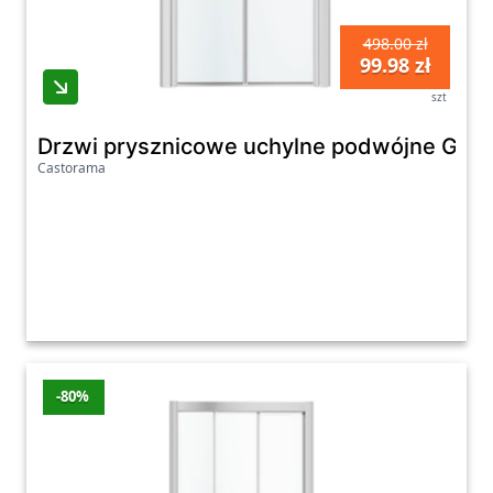
498.00 zł
99.98 zł
szt
Drzwi prysznicowe uchylne podwójne Goo
Castorama
-80%