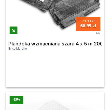
79.99 zł
66.99 zł
szt
Plandeka wzmacniana szara 4 x 5 m 200 g
Brico Marche
-15%