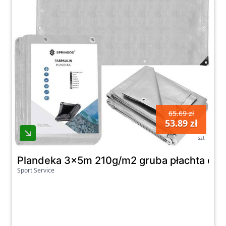
65.69 zł
53.89 zł
szt
Plandeka 3x5m 210g/m2 gruba płachta oc
Sport Service