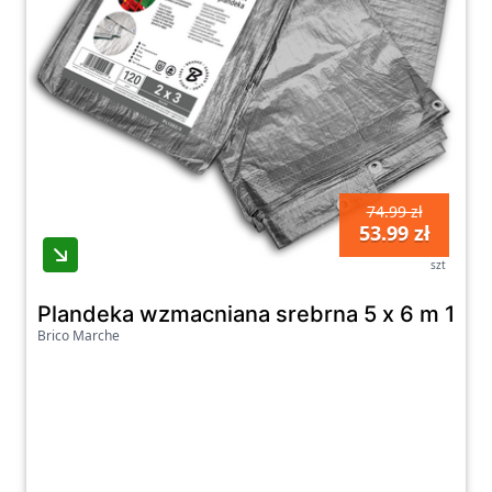
-17%
-4 zł
niebieskie
marche
zł
PL
Ostatnia aktualizacja promocji: piątek,
07.08.2026
Zobacz wszystkie oferty promocyjne poniżej.
74.99 zł
53.99 zł
szt
Plandeka wzmacniana srebrna 5 x 6 m 120
Brico Marche