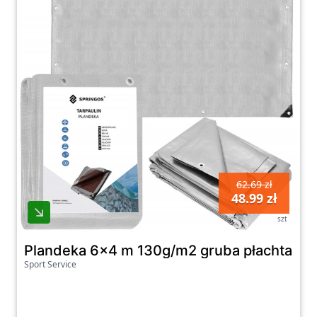
62.69 zł
48.99 zł
szt
Plandeka 6x4 m 130g/m2 gruba płachta oc
Sport Service