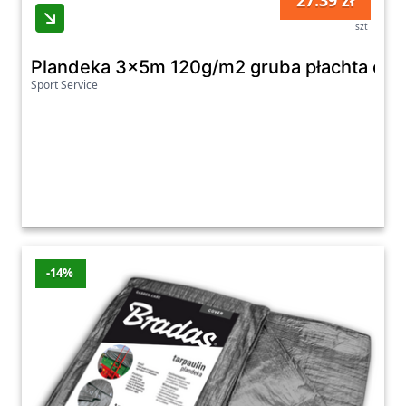
27.39 zł
szt
Plandeka 3x5m 120g/m2 gruba płachta och
Sport Service
-14%