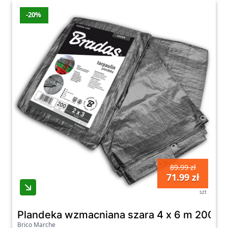
-20%
89.99 zł
71.99 zł
szt
Plandeka wzmacniana szara 4 x 6 m 200 g
Brico Marche