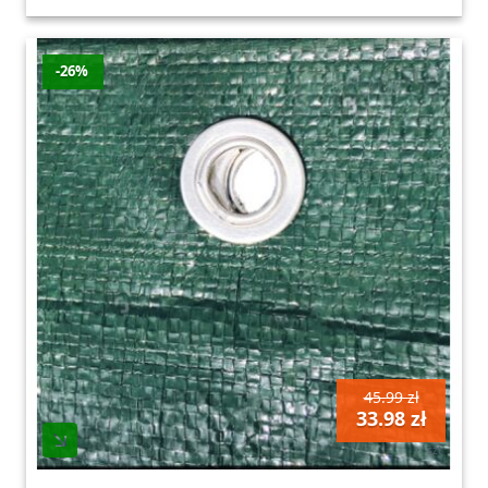
-26%
45.99 zł
33.98 zł
szt