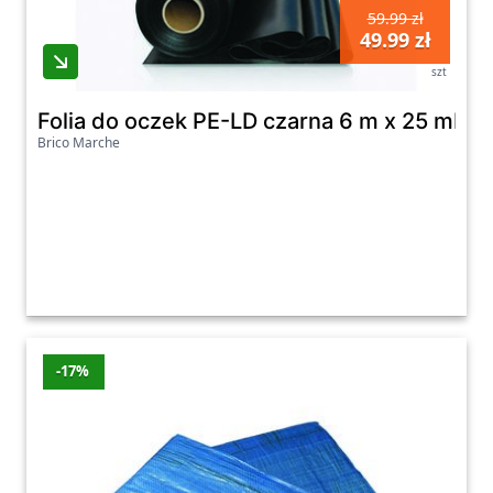
59.99 zł
49.99 zł
szt
Folia do oczek PE-LD czarna 6 m x 25 mb
Brico Marche
-17%