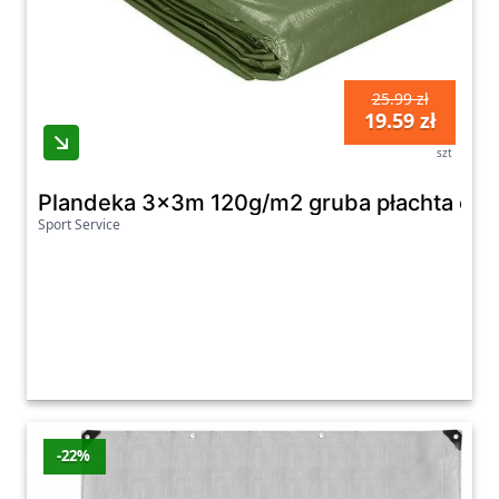
25.99 zł
19.59 zł
szt
Plandeka 3x3m 120g/m2 gruba płachta och
Sport Service
-22%