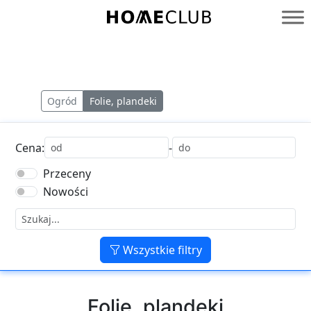
Przejdź
do
Homeclub
treści
Ogród
Folie, plandeki
Cena:
-
Przeceny
Nowości
Wszystkie filtry
Folie, plandeki