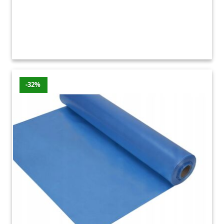
ochrony mebli ogrodowych przed
niekorzystnymi warunkami atmosferycznymi.
Oferujemy produkty wysokiej jakości w
atrakcyjnych cenach, które spełnią
oczekiwania nawet najbardziej wymagających
klientów.
-32%
Folie, plandeki – najnowsze
promocje
Promocje z ostatnich 7 dni
Wartość
Produkt
Sklep
Przecena
Cena
zniżki
Plandeka
x m
Brico-
199
-21%
-50 zł
gruba
marche
zł