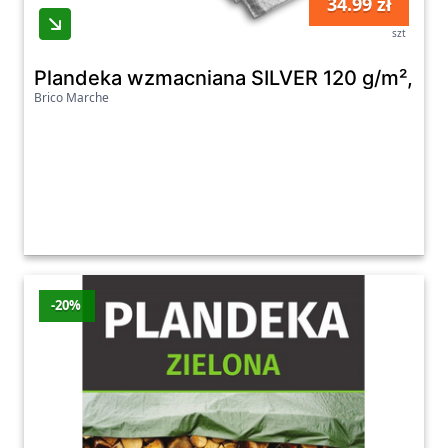
34.99 zł
szt
Plandeka wzmacniana SILVER 120 g/m², 4 x
Brico Marche
-20%