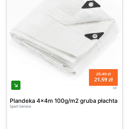
25.49 zł
21.59 zł
szt
Plandeka 4x4m 100g/m2 gruba płachta ochr
Sport Service