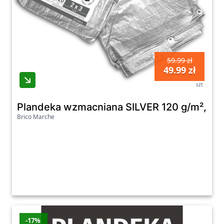
59.99 zł
49.99 zł
szt
Plandeka wzmacniana SILVER 120 g/m², 4 x
Brico Marche
-17%