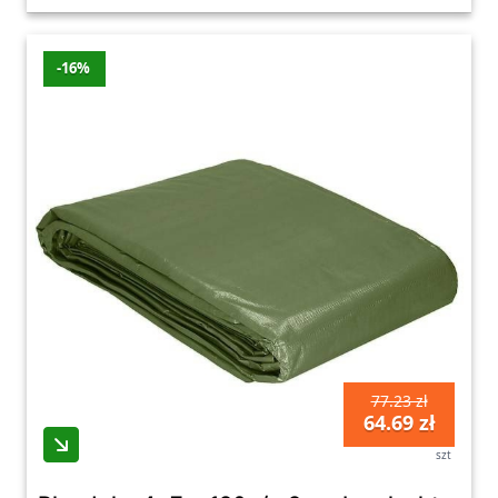
-16%
77.23 zł
64.69 zł
szt