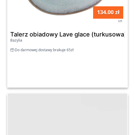
134.00 zł
szt
Talerz obiadowy Lave glace (turkusowa) Lik
Bazylia
Do darmowej dostawy brakuje 65zł