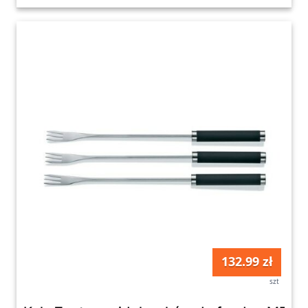
132.99 zł
szt