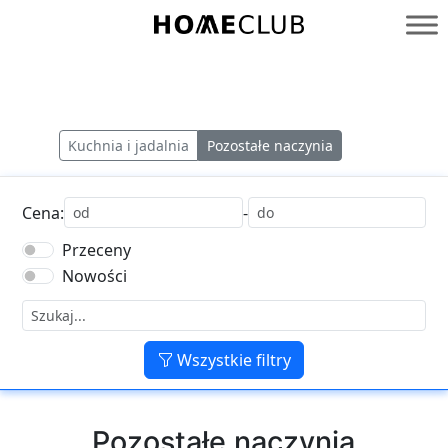
Przejdź
do
Homeclub
treści
Kuchnia i jadalnia
Pozostałe naczynia
Cena:
-
Przeceny
Nowości
Wszystkie filtry
Pozostałe naczynia