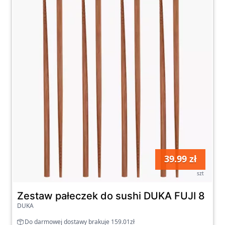
Zapraszamy do zapoznania się z naszą
szeroką ofertą w kategorii Pozostałe naczynia
na naszej platformie zakupowej. Będziesz
mógł znaleźć produkty, które idealnie
wpasują się w Twój gust oraz potrzeby. Dzięki
nim Twoja kuchnia stanie się miejscem, w
którym przygotowywanie posiłków stanie się
przyjemnością, a podawanie ich będzie miało
wyjątkowy charakter.
39.99 zł
szt
Zestaw pałeczek do sushi DUKA FUJI 8 pa
DUKA
Do darmowej dostawy brakuje 159.01zł