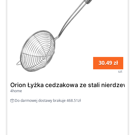
30.49 zł
szt
Orion Łyżka cedzakowa ze stali nierdzewne
4home
Do darmowej dostawy brakuje 468.51zł