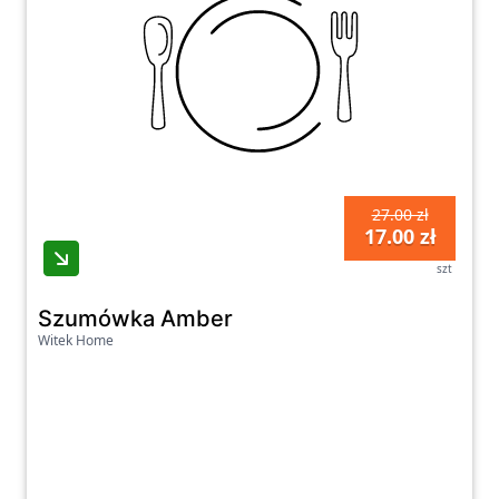
27.00 zł
17.00 zł
szt
Szumówka Amber
Witek Home