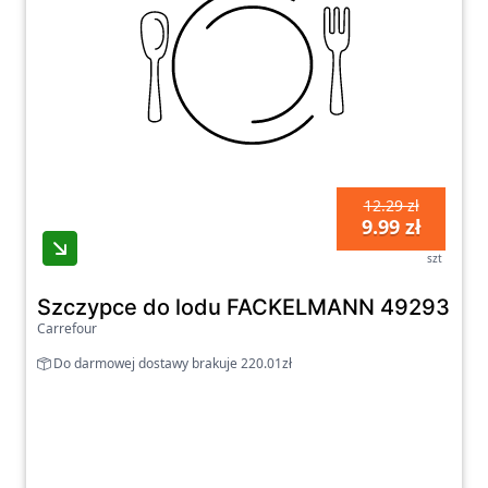
12.29 zł
9.99 zł
szt
Szczypce do lodu FACKELMANN 49293
Carrefour
Do darmowej dostawy brakuje 220.01zł