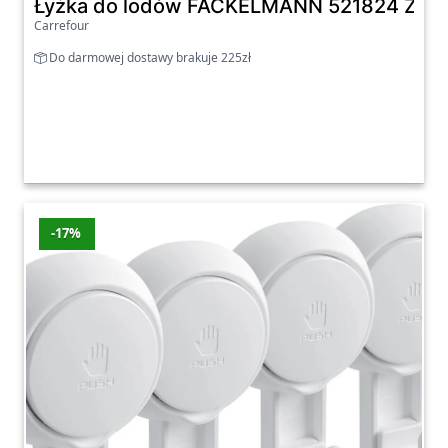
Łyżka do lodów FACKELMANN 521824 Ziel
Carrefour
Do darmowej dostawy brakuje 225zł
-17%