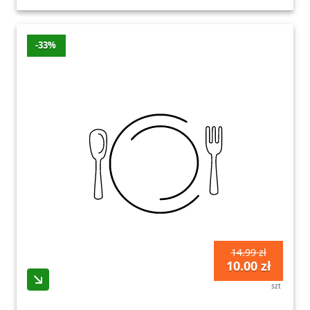
-33%
14.99 zł
10.00 zł
szt