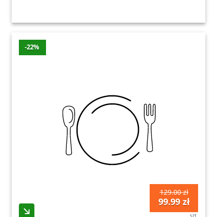
-22%
129.00 zł
99.99 zł
szt