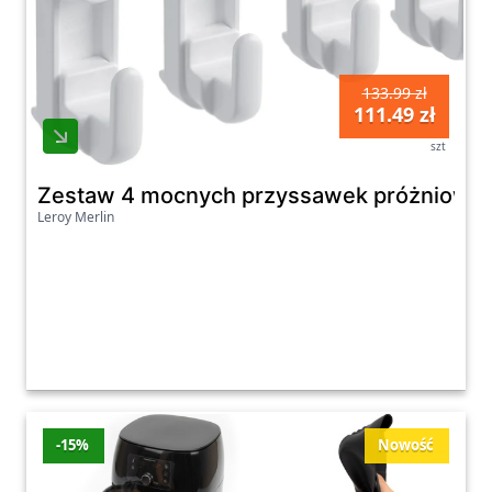
133.99 zł
111.49 zł
szt
Zestaw 4 mocnych przyssawek próżniowych, 
Leroy Merlin
-15%
Nowość