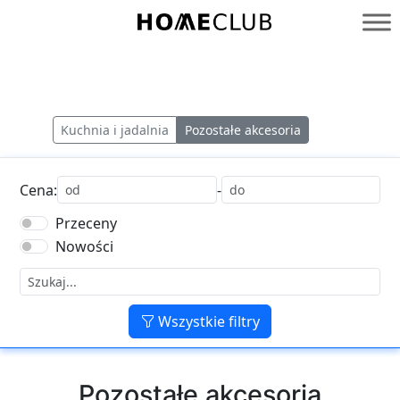
Przejdź
do
Homeclub
treści
Kuchnia i jadalnia
Pozostałe akcesoria
Cena:
-
Przeceny
Nowości
Wszystkie filtry
Pozostałe akcesoria