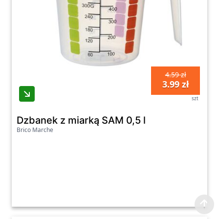
4.59 zł
3.99 zł
szt
Dzbanek z miarką SAM 0,5 l
Brico Marche