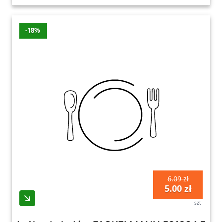
-18%
6.09 zł
5.00 zł
szt