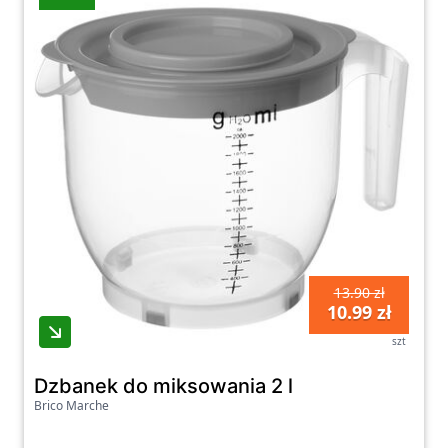
13.90 zł
10.99 zł
szt
Dzbanek do miksowania 2 l
Brico Marche