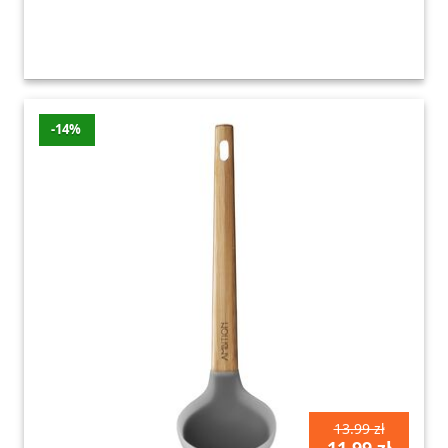
-14%
13.99 zł