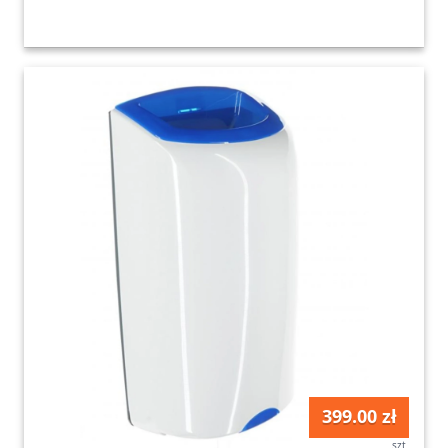
399.00 zł
szt