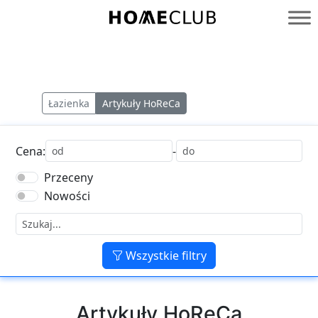
Przejdź
do
Homeclub
treści
Łazienka
Artykuły HoReCa
Cena:
-
Przeceny
Nowości
Wszystkie filtry
Artykuły HoReCa