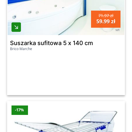
71.97 zł
59.99 zł
szt
Suszarka sufitowa 5 x 140 cm
Brico Marche
-17%