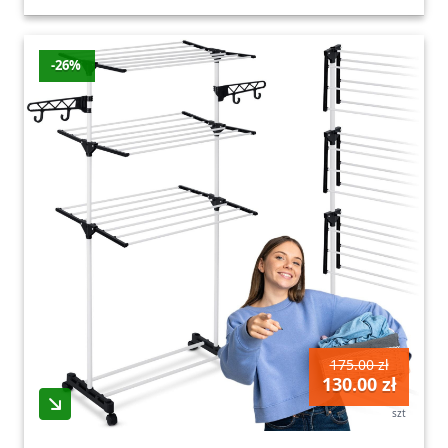
-26%
175.00 zł
130.00 zł
szt