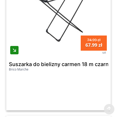
74.99 zł
67.99 zł
szt
Suszarka do bielizny carmen 18 m czarna
Brico Marche