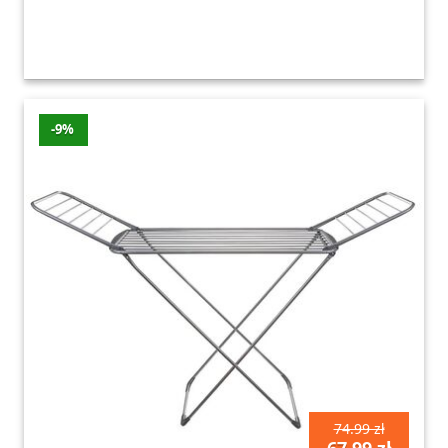
-9%
74.99 zł