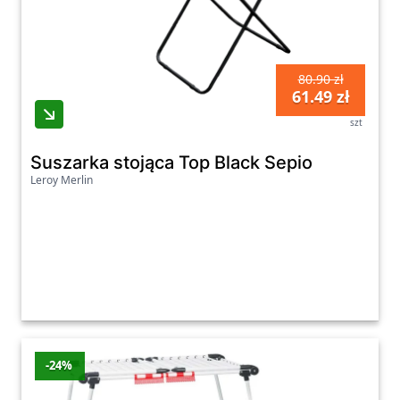
80.90 zł
61.49 zł
szt
Suszarka stojąca Top Black Sepio
Leroy Merlin
-24%