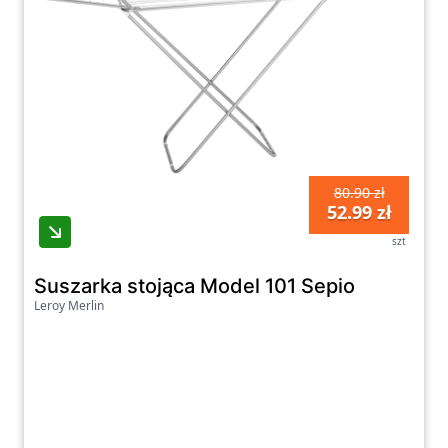
Ostatnia aktualizacja promocji: środa,
05.08.2026
Zobacz wszystkie oferty promocyjne poniżej.
80.90 zł
52.99 zł
szt
Suszarka stojąca Model 101 Sepio
Leroy Merlin