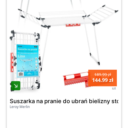
189.99 zł
144.99 zł
szt
Suszarka na pranie do ubrań bielizny stoj
Leroy Merlin