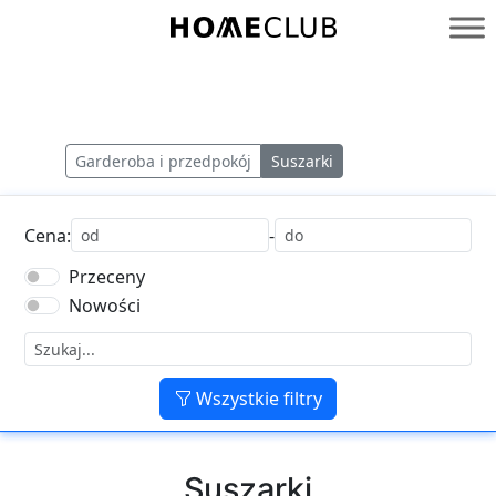
Przejdź
do
Homeclub
treści
Garderoba i przedpokój
Suszarki
Cena:
-
Przeceny
Nowości
Wszystkie filtry
Suszarki