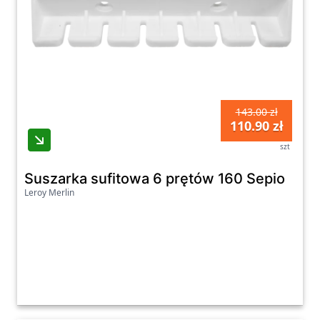
143.00 zł
110.90 zł
szt
Suszarka sufitowa 6 prętów 160 Sepio
Leroy Merlin