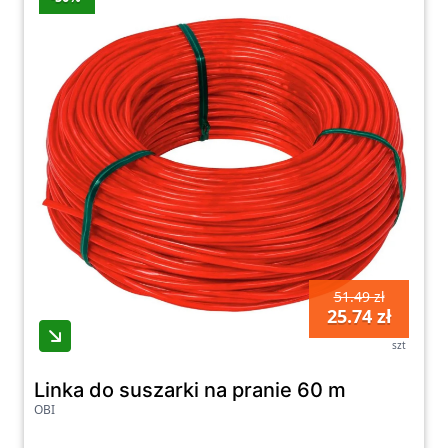
nas produkty cechuje wysoka jakość
wykonania oraz trwałość, co gwarantuje
długotrwałe i efektywne korzystanie z
suszarek.
Zapraszamy do zapoznania się z naszą
różnorodną ofertą suszarek, która została
starannie dobrana, aby sprostać
oczekiwaniom naszych klientów. Dzięki naszej
platformie zakupowej możesz łatwo i
wygodnie dokonać zakupu suszarek i
51.49 zł
akcesoriów, które sprawią, że proces
25.74 zł
suszenia odzieży będzie szybki, wygodny i
szt
efektywny.
Linka do suszarki na pranie 60 m
Suszarki – najnowsze
OBI
promocje