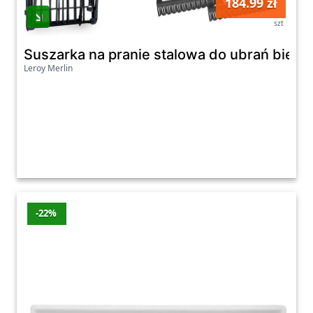
184.99 zł
szt
Suszarka na pranie stalowa do ubrań bieli
Leroy Merlin
-22%