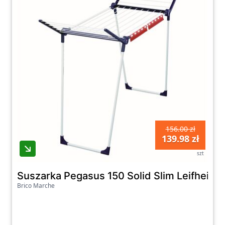
156.00 zł
139.98 zł
szt
Suszarka Pegasus 150 Solid Slim Leifheit
Brico Marche