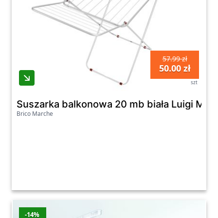
57.99 zł
50.00 zł
szt
Suszarka balkonowa 20 mb biała Luigi Malv
Brico Marche
-14%