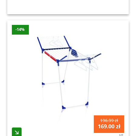
-14%
196.99 zł
169.00 zł
szt