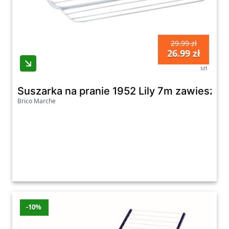
29.99 zł
26.99 zł
szt
Suszarka na pranie 1952 Lily 7m zawiesza
Brico Marche
-10%